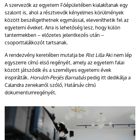
A szervezők az egyetem Főépületében kialakítanak egy
szalont is, ahol a résztvevők kényelmes körülmények
között beszélgethetnek egymással, eleveníthetik fel az
egyetemi éveket. Arra is lehetőség lesz, hogy külön
tantermekben – előzetes jelentkezés után –
csoporttalálkozót tartsanak.
A rendezvény keretében mutatja be
Rist Lilla
Aki nem lép
egyszerre című első regényét, amely az egyetem falai
között játszódik és a személyes egyetemi évek
inspirálták.
Horváth-Perjés Barnabás
pedig itt dedikálja a
Calandra zenekarról szóló, Határsáv című
dokumentumregényét.