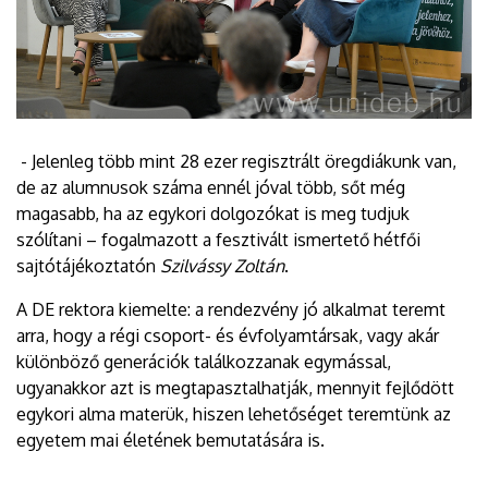
- Jelenleg több mint 28 ezer regisztrált öregdiákunk van,
de az alumnusok száma ennél jóval több, sőt még
magasabb, ha az egykori dolgozókat is meg tudjuk
szólítani – fogalmazott a fesztivált ismertető hétfői
sajtótájékoztatón
Szilvássy Zoltán
.
A DE rektora kiemelte: a rendezvény jó alkalmat teremt
arra, hogy a régi csoport- és évfolyamtársak, vagy akár
különböző generációk találkozzanak egymással,
ugyanakkor azt is megtapasztalhatják, mennyit fejlődött
egykori alma materük, hiszen lehetőséget teremtünk az
egyetem mai életének bemutatására is.