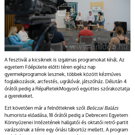
A fesztivál a kicsiknek is izgalmas programokat kínál. Az
egyetem Főépülete előtti téren egész nap
gyermekprogramok lesznek, többek között kézműves
foglalkozások, arcfestés, ugrálóvár, játszóház. Délután 4
órától pedig a RépaRetekMogyoró együttes szórakoztatja
a gyerekeket.
Ezt követően már a felnőtteknek szól
Beliczai Balázs
humorista előadása, 18 órától pedig a Debreceni Egyetem
Könnyűzenei Intézetének hallgatói és oktatói retró-partit
varázsolnak a térre egy óriási tábortűz mellett. A program