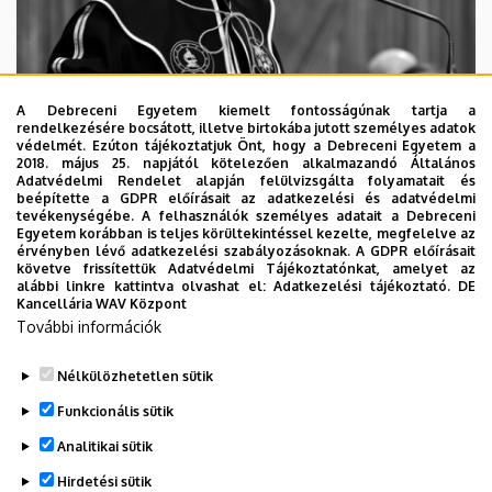
A Debreceni Egyetem kiemelt fontosságúnak tartja a
rendelkezésére bocsátott, illetve birtokába jutott személyes adatok
védelmét. Ezúton tájékoztatjuk Önt, hogy a Debreceni Egyetem a
2018. május 25. napjától kötelezően alkalmazandó Általános
Adatvédelmi Rendelet alapján felülvizsgálta folyamatait és
2026. augusztus 5.
beépítette a GDPR előírásait az adatkezelési és adatvédelmi
Díszdoktorát gyászolja a Debreceni
tevékenységébe. A felhasználók személyes adatait a Debreceni
Egyetem korábban is teljes körültekintéssel kezelte, megfelelve az
Egyetem
érvényben lévő adatkezelési szabályozásoknak. A GDPR előírásait
követve frissítettük Adatvédelmi Tájékoztatónkat, amelyet az
alábbi linkre kattintva olvashat el:
Adatkezelési tájékoztató.
DE
INTÉZMÉNYI
TTK
TUDOMÁNY
Kancellária WAV Központ
További információk
Nélkülözhetetlen sütik
Funkcionális sütik
Analitikai sütik
Hirdetési sütik