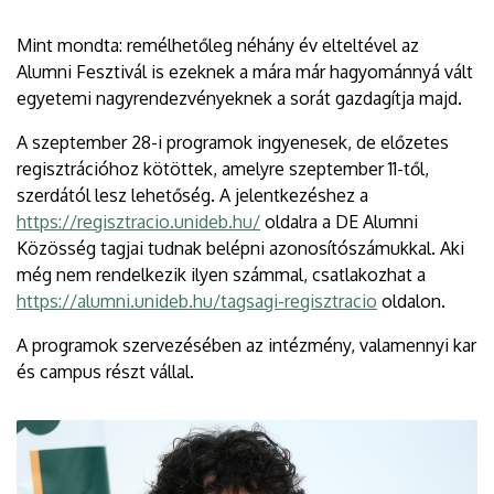
Mint mondta: remélhetőleg néhány év elteltével az
Alumni Fesztivál is ezeknek a mára már hagyománnyá vált
egyetemi nagyrendezvényeknek a sorát gazdagítja majd.
A szeptember 28-i programok ingyenesek, de előzetes
regisztrációhoz kötöttek, amelyre szeptember 11-től,
szerdától lesz lehetőség. A jelentkezéshez a
https://regisztracio.unideb.hu/
oldalra a DE Alumni
Közösség tagjai tudnak belépni azonosítószámukkal. Aki
még nem rendelkezik ilyen számmal, csatlakozhat a
https://alumni.unideb.hu/tagsagi-regisztracio
oldalon.
A programok szervezésében az intézmény, valamennyi kar
és campus részt vállal.