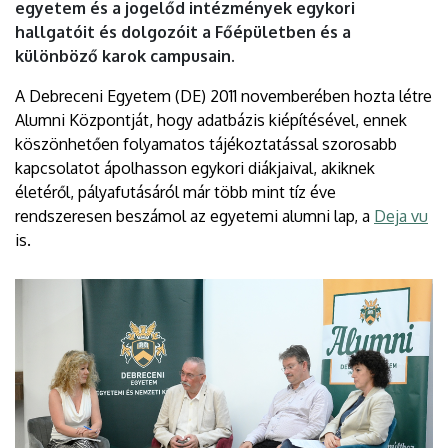
egyetem és a jogelőd intézmények egykori
hallgatóit és dolgozóit a Főépületben és a
különböző karok campusain.
A Debreceni Egyetem (DE) 2011 novemberében hozta létre
Alumni Központját, hogy adatbázis kiépítésével, ennek
köszönhetően folyamatos tájékoztatással szorosabb
kapcsolatot ápolhasson egykori diákjaival, akiknek
életéről, pályafutásáról már több mint tíz éve
rendszeresen beszámol az egyetemi alumni lap, a
Deja vu
is.