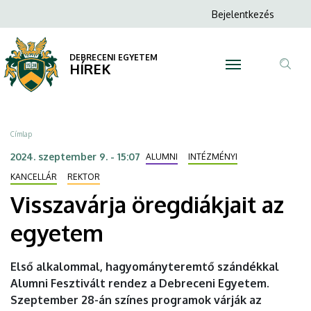
Visszavárja
Ugrás
Anonim
Bejelentkezés
a
N
Felhasználói
öregdiákjait
tartalomra
fiók
DEBRECENI EGYETEM
az
HÍREK
menüje
Tar
egyetem
ker
|
Morzsa
Címlap
DEBRECENI
2024. szeptember 9. - 15:07
ALUMNI
INTÉZMÉNYI
EGYETEM
KANCELLÁR
REKTOR
Visszavárja öregdiákjait az
egyetem
Első alkalommal, hagyományteremtő szándékkal
Alumni Fesztivált rendez a Debreceni Egyetem.
Szeptember 28-án színes programok várják az