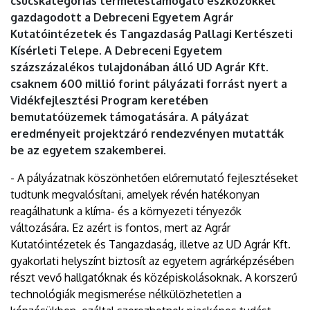
csúcskategóriás termeléstámogató eszközökkel
gazdagodott a Debreceni Egyetem Agrár
Kutatóintézetek és Tangazdaság Pallagi Kertészeti
Kísérleti Telepe. A Debreceni Egyetem
százszázalékos tulajdonában álló UD Agrár Kft.
csaknem 600 millió forint pályázati forrást nyert a
Vidékfejlesztési Program keretében
bemutatóüzemek támogatására. A pályázat
eredményeit projektzáró rendezvényen mutatták
be az egyetem szakemberei.
- A pályázatnak köszönhetően előremutató fejlesztéseket
tudtunk megvalósítani, amelyek révén hatékonyan
reagálhatunk a klíma- és a környezeti tényezők
változására. Ez azért is fontos, mert az Agrár
Kutatóintézetek és Tangazdaság, illetve az UD Agrár Kft.
gyakorlati helyszínt biztosít az egyetem agrárképzésében
részt vevő hallgatóknak és középiskolásoknak. A korszerű
technológiák megismerése nélkülözhetetlen a