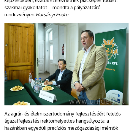
képzésükben, ezáltal szerezhetnek piacképes tudást,
szakmai gyakorlatot – mondta a pályázatzáró
rendezvényen
Harsányi Endre
.
Az agrár- és élelmiszertudomány fejlesztéséért felelős
ágazatfejlesztési rektorhelyettes hangsúlyozta: a
hazánkban egyedüli precíziós mezőgazdasági mérnök