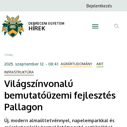
Világszínvonalú
Ugrás
Anonim
Bejelentkezés
a
N
Felhasználói
bemutatóüzemi
tartalomra
fiók
DEBRECENI EGYETEM
fejlesztés
HÍREK
menüje
Tar
Pallagon
ker
|
Morzsa
Címlap
DEBRECENI
2025. szeptember 12. - 08:41
AGRÁRTUDOMÁNY
AKIT
EGYETEM
INFRASTRUKTÚRA
Világszínvonalú
bemutatóüzemi fejlesztés
Pallagon
Új, modern almaültetvénnyel, napelemparkkal és