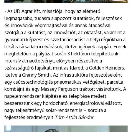
- Az UD Agrár Kft. missziója, hogy az elérhető
legmagasabb, tudásra alapozott kutatások, fejlesztések
és innovációk végrehajtásával és annak átadásával
szolgálja a kutatást, az innovációt, az oktatást, valamint a
gyakorlati képzést és szaktanácsadást a helyi régiókban a
lokális társadalmi elvárások, illetve igények alapján. Ennek
megfelelően a pályázat során 3 hektáron telepítettünk
intenzív almaültetvényt, előnyben részesítve a
szárazságtűrő fajtákat, mint az Idared, a Golden Reinders,
illetve a Granny Smith. Az infrastruktúra fejlesztéseként
egy csúcstechnológiás pneumatikus vetőgépet, parcella
kombájnt és egy Massey Ferguson traktort vásároltunk. A
napelemrendszer kiépítése és telepítése mellett
beszereztünk egy hordozható, energiatárolóval ellátott,
nagy teljesítményű solar-rendszert is – sorolta a
fejlesztés eredményeit
Tóth Attila Sándor
.