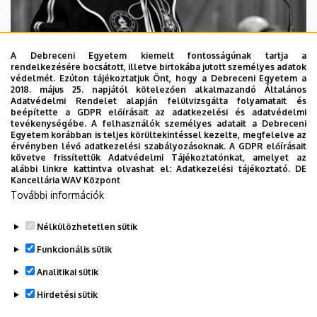
A Debreceni Egyetem kiemelt fontosságúnak tartja a
rendelkezésére bocsátott, illetve birtokába jutott személyes adatok
védelmét. Ezúton tájékoztatjuk Önt, hogy a Debreceni Egyetem a
2018. május 25. napjától kötelezően alkalmazandó Általános
Adatvédelmi Rendelet alapján felülvizsgálta folyamatait és
2026. augusztus 5.
beépítette a GDPR előírásait az adatkezelési és adatvédelmi
Díszdoktorát gyászolja a Debreceni
tevékenységébe. A felhasználók személyes adatait a Debreceni
Egyetem korábban is teljes körültekintéssel kezelte, megfelelve az
Egyetem
érvényben lévő adatkezelési szabályozásoknak. A GDPR előírásait
követve frissítettük Adatvédelmi Tájékoztatónkat, amelyet az
alábbi linkre kattintva olvashat el:
Adatkezelési tájékoztató.
DE
INTÉZMÉNYI
TTK
TUDOMÁNY
Kancellária WAV Központ
További információk
Nélkülözhetetlen sütik
Funkcionális sütik
Analitikai sütik
Hirdetési sütik