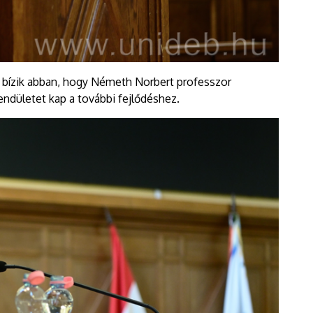
 bízik abban, hogy Németh Norbert professzor
endületet kap a további fejlődéshez.