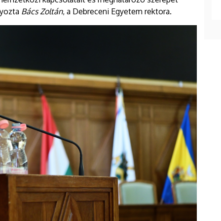
lyozta
Bács Zoltán
, a Debreceni Egyetem rektora.