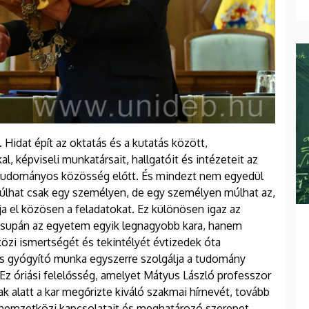
idat épít az oktatás és a kutatás között,
l, képviseli munkatársait, hallgatóit és intézeteit az
 tudományos közösség előtt. És mindezt nem egyedül
lhat csak egy személyen, de egy személyen múlhat az,
ja el közösen a feladatokat. Ez különösen igaz az
csupán az egyetem egyik legnagyobb kara, hanem
zi ismertségét és tekintélyét évtizedek óta
 és gyógyító munka egyszerre szolgálja a tudomány
Ez óriási felelősség, amelyet Mátyus László professzor
k alatt a kar megőrizte kiváló szakmai hírnevét, tovább
te nemzetközi kapcsolatait és meghatározó szerepet