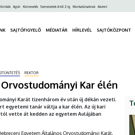
ő
Klinikák
Agrár
Köznevelés
Szervezetek A-tól Z-ig
Munkatársaknak
Alumni
gáció
INK
SAJTÓFIGYELŐ
MÉDIATÁR
HÍRLEVÉL
SAJTÓKÖZPONT
KITÜNTETÉS
REKTOR
s Orvostudományi Kar élén
mányi Karát tizenhárom év után új dékán vezeti.
T
egyetemi tanár váltja a kar élén. Az új kari
rtól vette át kedden az egyetem Aulájában
 Debreceni Egyetem Általános Orvostudományi Karát.