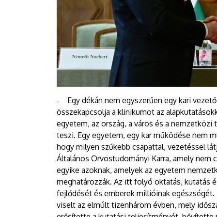
- Egy dékán nem egyszerűen egy kari vezető. H
összekapcsolja a klinikumot az alapkutatásokka
egyetem, az ország, a város és a nemzetközi
teszi. Egy egyetem, egy kar működése nem mú
hogy milyen szűkebb csapattal, vezetéssel lát
Általános Orvostudományi Karra, amely nem 
egyike azoknak, amelyek az egyetem nemzetkö
meghatározzák. Az itt folyó oktatás, kutatás
fejlődését és emberek millióinak egészségét. 
viselt az elmúlt tizenhárom évben, mely idősza
erősítette a kutatási teljesítményét, bővítet