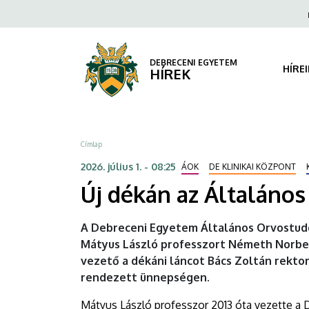
Új
Ugrás
Fels
a
navi
dékán
tartalomra
az
DEBRECENI EGYETEM
HÍRE
HÍREK
Általános
Orvostudományi
Morzsa
Címlap
Kar
2026. július 1. - 08:25
ÁOK
DE KLINIKAI KÖZPONT
élén
Új dékán az Általáno
|
A Debreceni Egyetem Általános Orvostudo
DEBRECENI
Mátyus László professzort Németh Norbert 
vezető a dékáni láncot Bács Zoltán rekto
EGYETEM
rendezett ünnepségen.
Mátyus László professzor 2013 óta vezette a