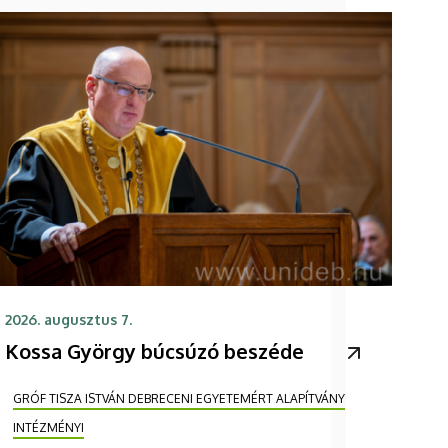
2026. augusztus 7.
Kossa György búcsúzó beszéde
GRÓF TISZA ISTVÁN DEBRECENI EGYETEMÉRT ALAPÍTVÁNY
INTÉZMÉNYI