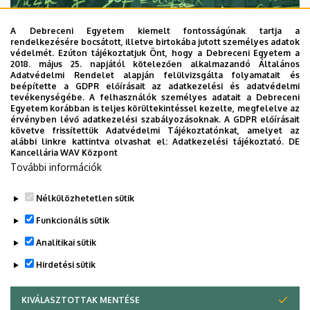
A Debreceni Egyetem kiemelt fontosságúnak tartja a
rendelkezésére bocsátott, illetve birtokába jutott személyes adatok
védelmét. Ezúton tájékoztatjuk Önt, hogy a Debreceni Egyetem a
2018. május 25. napjától kötelezően alkalmazandó Általános
Adatvédelmi Rendelet alapján felülvizsgálta folyamatait és
2026. augusztus 7.
beépítette a GDPR előírásait az adatkezelési és adatvédelmi
Univerzum: A Debreceni Egyetem
tevékenységébe. A felhasználók személyes adatait a Debreceni
Egyetem korábban is teljes körültekintéssel kezelte, megfelelve az
titkos receptjei
érvényben lévő adatkezelési szabályozásoknak. A GDPR előírásait
követve frissítettük Adatvédelmi Tájékoztatónkat, amelyet az
alábbi linkre kattintva olvashat el:
Adatkezelési tájékoztató.
DE
KUTATÁS
TUDOMÁNY
Kancellária WAV Központ
További információk
Nélkülözhetetlen sütik
Funkcionális sütik
Analitikai sütik
Hirdetési sütik
KIVÁLASZTOTTAK MENTÉSE
WITHDRAW CONSENT