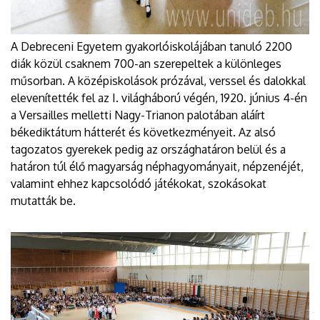
A Debreceni Egyetem gyakorlóiskolájában tanuló 2200
diák közül csaknem 700-an szerepeltek a különleges
műsorban. A középiskolások prózával, verssel és dalokkal
elevenítették fel az I. világháború végén, 1920. június 4-én
a Versailles melletti Nagy-Trianon palotában aláírt
békediktátum hátterét és következményeit. Az alsó
tagozatos gyerekek pedig az országhatáron belül és a
határon túl élő magyarság néphagyományait, népzenéjét,
valamint ehhez kapcsolódó játékokat, szokásokat
mutatták be.