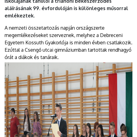
Iskolájának tanulói a trianoni békeszerződés
aláírásának 99. évfordulóján is különleges műsorral
emlékeztek.
A nemzeti összetartozás napján országszerte
megemlékezéseket szerveznek, melyhez a Debreceni
Egyetem Kossuth Gyakorlója is minden évben csatlakozik.
Ezúttal a Csengő utcai gimnáziumban tartottak rendhagyó
órát a diákok és tanáraik.