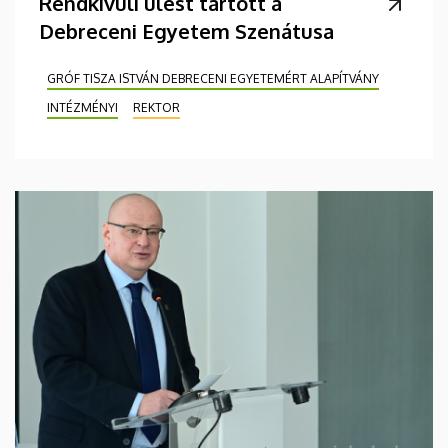
Rendkívüli ülést tartott a
Debreceni Egyetem Szenátusa
GRÓF TISZA ISTVÁN DEBRECENI EGYETEMÉRT ALAPÍTVÁNY
INTÉZMÉNYI
REKTOR