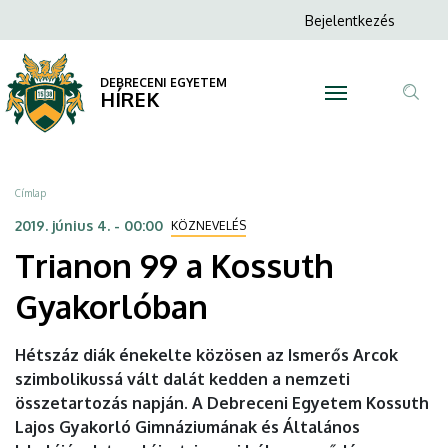
Trianon
Ugrás
Anonim
Bejelentkezés
a
N
Felhasználói
99
tartalomra
fiók
DEBRECENI EGYETEM
a
HÍREK
menüje
Tar
Kossuth
ker
Gyakorlóban
Morzsa
Címlap
|
2019. június 4. - 00:00
KÖZNEVELÉS
Trianon 99 a Kossuth
DEBRECENI
Gyakorlóban
EGYETEM
Hétszáz diák énekelte közösen az Ismerős Arcok
szimbolikussá vált dalát kedden a nemzeti
összetartozás napján. A Debreceni Egyetem Kossuth
Lajos Gyakorló Gimnáziumának és Általános