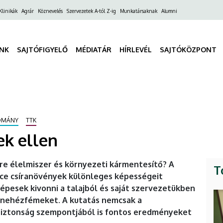
ő
Klinikák
Agrár
Köznevelés
Szervezetek A-tól Z-ig
Munkatársaknak
Alumni
gáció
INK
SAJTÓFIGYELŐ
MÉDIATÁR
HÍRLEVÉL
SAJTÓKÖZPONT
OMÁNY
TTK
ek ellen
e élelmiszer és környezeti kármentesítő? A
T
ce csíranövények különleges képességeit
képesek kivonni a talajból és saját szervezetükben
 nehézfémeket. A kutatás nemcsak a
iztonság szempontjából is fontos eredményeket