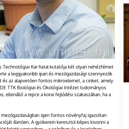
echnológiai Kar fiatal kutatója két olyan nehézfémet
zerte a leggyakoribb ipari és mezőgazdasági szennyezők
 és az alapvetően fontos mikroelemet, a cinket, amely
DE TTK Biológiai és Ökológiai Intézet tudományos
s, ellenálló a repce a korai fejlődési szakaszában, ha a
z a mezőgazdaságban igen fontos növényfaj igazoltan
óját illetően. A gyökerein keresztül képes kivonni a