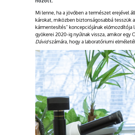
hozott.
Mi lenne, ha a jövőben a természet erejével á
károkat, miközben biztonságosabbá tesszük az 
kármentesítés” koncepciójának előmozdítója 
gyökerei 2020-ig nyúlnak vissza, amikor egy O
Dávid
számára, hogy a laboratóriumi elméletébő