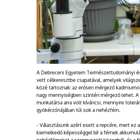
A Debreceni Egyetem Természettudományi és T
vett célkeresztbe csapatával, amelyek világs
közé tartoznak: az erősen mérgező kadmiumot
nagy mennyiségben szintén mérgező lehet. A 
munkatársa arra volt kíváncsi, mennyire tolerán
gyökérzónájában túl sok a nehézfém.
- Választásunk azért esett a repcére, mert e
kiemelkedő képességgel bír a fémek akkumuláci