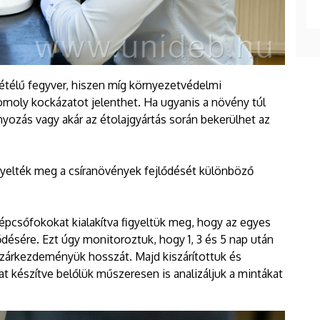
étélű fegyver, hiszen míg környezetvédelmi
oly kockázatot jelenthet. Ha ugyanis a növény túl
yozás vagy akár az étolajgyártás során bekerülhet az
igyelték meg a csíranövények fejlődését különböző
pcsőfokokat kialakítva figyeltük meg, hogy az egyes
désére. Ezt úgy monitoroztuk, hogy 1, 3 és 5 nap után
szárkezdeményük hosszát. Majd kiszárítottuk és
 készítve belőlük műszeresen is analizáljuk a mintákat