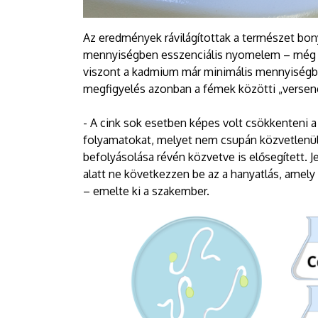
Az eredmények rávilágítottak a természet bony
mennyiségben esszenciális nyomelem – még n
viszont a kadmium már minimális mennyiségbe
megfigyelés azonban a fémek közötti „versen
- A cink sok esetben képes volt csökkenteni 
folyamatokat, melyet nem csupán közvetlenül
befolyásolása révén közvetve is elősegített. 
alatt ne következzen be az a hanyatlás, amel
– emelte ki a szakember.