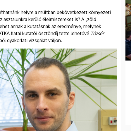
llíthatnánk helyre a múltban bekövetkezett környezeti
asztalunkra kerülő élelmiszereket is? A „zöld
lehet annak a kutatásnak az eredménye, melynek
TKA fiatal kutatói ösztöndíj tette lehetővé
Tőzsér
l gyakorlati vizsgálat váljon.