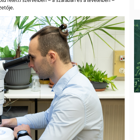
d feletti szerveiben – a szárában és a leveleiben –
zetője.