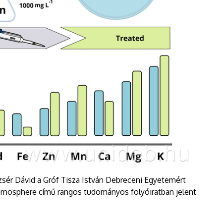
sér Dávid a Gróf Tisza István Debreceni Egyetemért
Chemosphere című rangos tudományos folyóiratban jelent