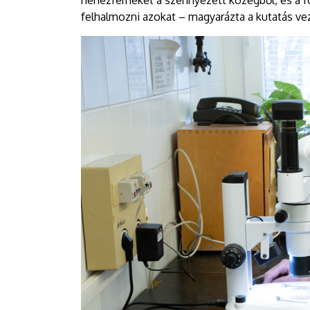
nehézfémeket a szennyezett közegből, és a föl
felhalmozni azokat – magyarázta a kutatás ve