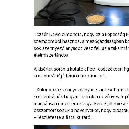
Tőzsér Dávid elmondta, hogy ez a képesség k
szempontból hasznos, a mezőgazdaságban kom
sok szennyező anyagot vesz fel, az a takarmán
élelmiszerláncba.
A kísérlet során a kutatók Petri-csészékben f
koncentrációjú fémoldatok mellett.
- Különböző szennyezőanyag-szinteket mint lé
koncentrációk hogyan hatnak a növények fejlő
manuálisan megmértük a gyökereik, illetve a 
összemorzsoltuk a növényeket, hogy oldatokat
– részletezte a fiatal kutató.