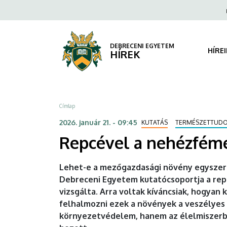
Repcével
Ugrás
Fels
a
navi
a
tartalomra
nehézfémek
DEBRECENI EGYETEM
HÍRE
HÍREK
ellen
|
Morzsa
Címlap
DEBRECENI
2026. január 21. - 09:45
KUTATÁS
TERMÉSZETTUD
EGYETEM
Repcével a nehézfém
Lehet-e a mezőgazdasági növény egyszerr
Debreceni Egyetem kutatócsoportja a rep
vizsgálta. Arra voltak kíváncsiak, hogyan 
felhalmozni ezek a növények a veszélyes
környezetvédelem, hanem az élelmiszerb