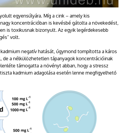
olult egyensúlyára. Míg a cink – amely kis
agy koncentrációban is kevésbé gátolta a növekedést,
n is toxikusnak bizonyult. Az egyik legérdekesebb
gés” volt.
a kadmium negatív hatását, úgymond tompította a káros
, de a nélkülözhetetlen tápanyagok koncentrációinak
Jelenléte támogatta a növényt abban, hogy a stressz
y tiszta kadmium adagolása esetén lenne megfigyelhető