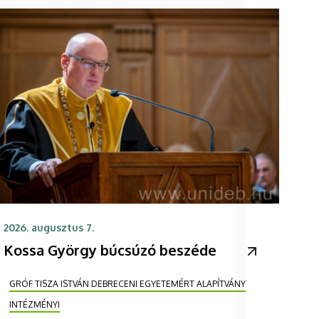
2026. augusztus 7.
Kossa György búcsúzó beszéde
GRÓF TISZA ISTVÁN DEBRECENI EGYETEMÉRT ALAPÍTVÁNY
INTÉZMÉNYI