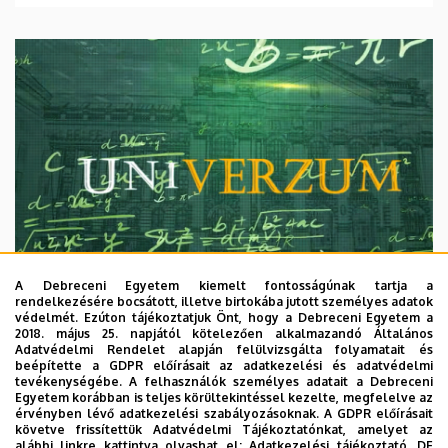
A Debreceni Egyetem kiemelt fontosságúnak tartja a
rendelkezésére bocsátott, illetve birtokába jutott személyes adatok
védelmét. Ezúton tájékoztatjuk Önt, hogy a Debreceni Egyetem a
2018. május 25. napjától kötelezően alkalmazandó Általános
Adatvédelmi Rendelet alapján felülvizsgálta folyamatait és
2026. augusztus 7.
beépítette a GDPR előírásait az adatkezelési és adatvédelmi
Univerzum: A Debreceni Egyetem
tevékenységébe. A felhasználók személyes adatait a Debreceni
Egyetem korábban is teljes körültekintéssel kezelte, megfelelve az
titkos receptjei
érvényben lévő adatkezelési szabályozásoknak. A GDPR előírásait
követve frissítettük Adatvédelmi Tájékoztatónkat, amelyet az
alábbi linkre kattintva olvashat el:
Adatkezelési tájékoztató.
DE