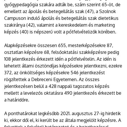
gyógypedagógia szakára adták be, szám szerint 65-öt, de
emellett az ápolás és betegellátás szak (47), a Szolnok
Campuson induló ápolás és betegellátás szak dietetikus
szakiránya (42), valamint a kereskedelem és marketing
képzés (40) is népszerű volt a pótfelvételizők körében.
Alapképzésekre összesen 655, mesterképzésekre 87,
osztatlan képzésre 68, felsőoktatási szakképzésre pedig
108 jelentkezés érkezett idén a pótfelvételin. Az idén is
lehetett állami ösztöndíjas képzésekre jelentkezni, ezekre
372, az önköltséges képzésekre 546 jelentkezést
rögzítettek a Debreceni Egyetemen. Az összes
jelentkezésen belül a 428 nappali tagozatos képzés
mellett a levelezős oktatásra 490 jelentkezés érkezett be
a határidőre.
A ponthatárokat legkésőbb 2021. augusztus 27-ig hirdetik
ki, ekkor dől el, ki került be az általa megjelölt képzésre. A
felvettek a felvételi határozatot és a beiratkozással