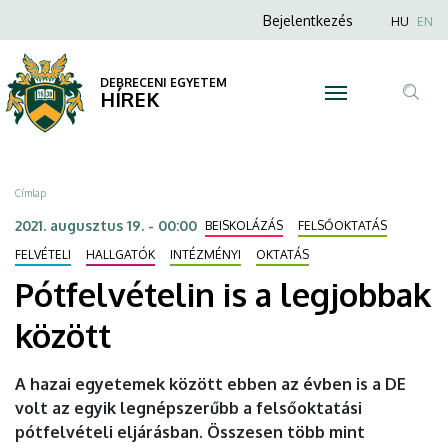
Pótfelvételin
Ugrás
Anonim
Nyel
Bejelentkezés
HU
EN
a
Felhasználói
is
tartalomra
fiók
DEBRECENI EGYETEM
a
HÍREK
menüje
Tar
legjobbak
ker
között
Morzsa
Címlap
|
2021. augusztus 19. - 00:00
BEISKOLÁZÁS
FELSŐOKTATÁS
DEBRECENI
FELVÉTELI
HALLGATÓK
INTÉZMÉNYI
OKTATÁS
Pótfelvételin is a legjobbak
EGYETEM
között
A hazai egyetemek között ebben az évben is a DE
volt az egyik legnépszerűbb a felsőoktatási
pótfelvételi eljárásban. Összesen több mint