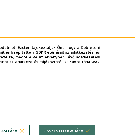
édelmét. Ezúton tájékoztatjuk Önt, hogy a Debreceni
it és beépítette a GDPR előírásait az adatkezelési és
kezelte, megfelelve az érvényben lévő adatkezelési
ashat el:
Adatkezelési tájékoztató.
DE Kancellária WAV
TASÍTÁSA
ÖSSZES ELFOGADÁSA