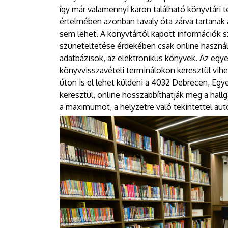
így már valamennyi karon található könyvtári 
értelmében azonban tavaly óta zárva tartanak
sem lehet. A könyvtártól kapott információk s
szüneteltetése érdekében csak online használ
adatbázisok, az elektronikus könyvek. Az egy
könyvvisszavételi terminálokon keresztül vihe
úton is el lehet küldeni a 4032 Debrecen, Egy
keresztül, online hosszabbíthatják meg a hall
a maximumot, a helyzetre való tekintettel au