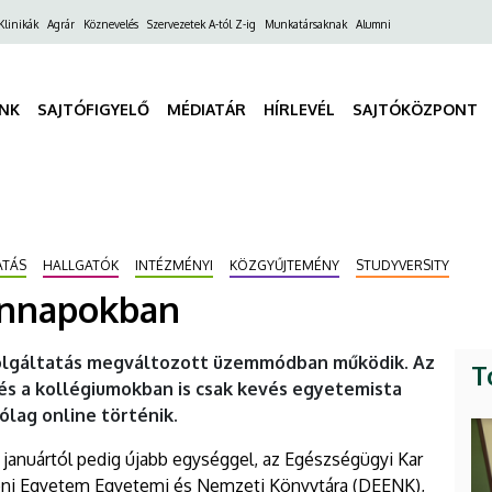
ő
Klinikák
Agrár
Köznevelés
Szervezetek A-tól Z-ig
Munkatársaknak
Alumni
gáció
INK
SAJTÓFIGYELŐ
MÉDIATÁR
HÍRLEVÉL
SAJTÓKÖZPONT
ATÁS
HALLGATÓK
INTÉZMÉNYI
KÖZGYŰJTEMÉNY
STUDYVERSITY
ennapokban
zolgáltatás megváltozott üzemmódban működik. Az
T
és a kollégiumokban is csak kevés egyetemista
ólag online történik.
 januártól pedig újabb egységgel, az Egészségügyi Kar
ceni Egyetem Egyetemi és Nemzeti Könyvtára (DEENK),