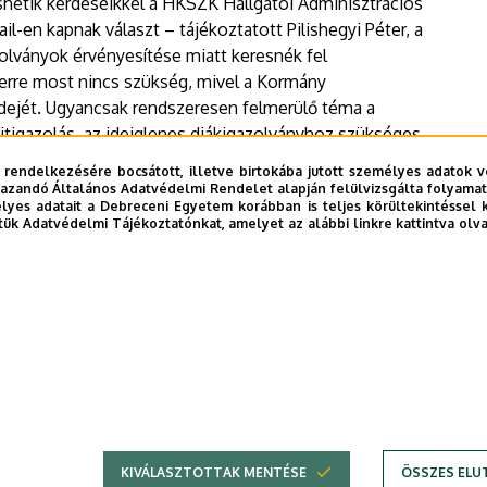
hetik kérdéseikkel a HKSZK Hallgatói Adminisztrációs
-en kapnak választ – tájékoztatott Pilishegyi Péter, a
olványok érvényesítése miatt keresnék fel
 erre most nincs szükség, mivel a Kormány
ejét. Ugyancsak rendszeresen felmerülő téma a
ditigazolás, az ideiglenes diákigazolványhoz szükséges
ímre juttathatják el kérdéseiket, erre az e-mail
 rendelkezésére bocsátott, illetve birtokába jutott személyes adatok v
keresés érkezik.
azandó Általános Adatvédelmi Rendelet alapján felülvizsgálta folyamata
yes adatait a Debreceni Egyetem korábban is teljes körültekintéssel 
tük Adatvédelmi Tájékoztatónkat, amelyet az alábbi linkre kattintva olv
KIVÁLASZTOTTAK MENTÉSE
ÖSSZES ELU