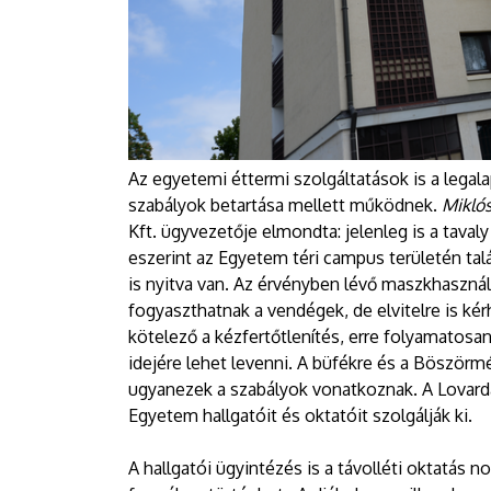
Az egyetemi éttermi szolgáltatások is a legal
szabályok betartása mellett működnek.
Miklós
Kft. ügyvezetője elmondta: jelenleg is a tav
eszerint az Egyetem téri campus területén ta
is nyitva van. Az érvényben lévő maszkhasznála
fogyaszthatnak a vendégek, de elvitelre is kérh
kötelező a kézfertőtlenítés, erre folyamatosa
idejére lehet levenni. A büfékre és a Böször
ugyanezek a szabályok vonatkoznak. A Lovarda 
Egyetem hallgatóit és oktatóit szolgálják ki.
A hallgatói ügyintézés is a távolléti oktatás 