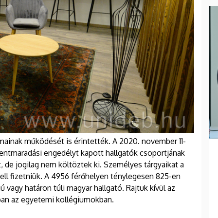
ainak működését is érintették. A 2020. november 11-
bentmaradási engedélyt kapott hallgatók csoportjának
, de jogilag nem költöztek ki. Személyes tárgyaikat a
ell fizetniük. A 4956 férőhelyen ténylegesen 825-en
ú vagy határon túli magyar hallgató. Rajtuk kívül az
ban az egyetemi kollégiumokban.