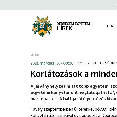
Korlátozások
Ugrás
Fels
a
navi
a
tartalomra
mindennapokban
DEBRECENI EGYETEM
HÍRE
HÍREK
|
DEBRECENI
Morzsa
Címlap
EGYETEM
2021. március 10. - 00:00
CAMPUS
EK
FELSŐOKT
Korlátozások a mind
A járványhelyzet miatt több egyetemi s
egyetemi könyvtár online „látogatható”, 
maradhatott. A hallgatói ügyintézés kizár
Tavaly szeptemberben új terekkel bővült, idén
könyvtári állományával gyarapodott a Debre