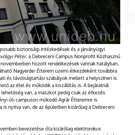
aposabb biztonsági intézkedések és a járványügyi
völgyi Péter
, a Debreceni Campus Nonprofit Közhasznú
aly novemberben hozott rendelkezések vannak hatályban,
lálható Nagyerdei Étterem üzemi étkezdeként továbbra
ti és távolságtartási szabályok mellett a helyszínen is
ető az étel és működik a kiszállítás is. A bejáratnál
n lehetőség van, a maszkot pedig csak az étkezés
ményi úti campuson működő Agrár Étteremre is
is nyitva van, de az épületben kizárólag a Debreceni
novemberi bevezetése óta kizárólag elektronikus