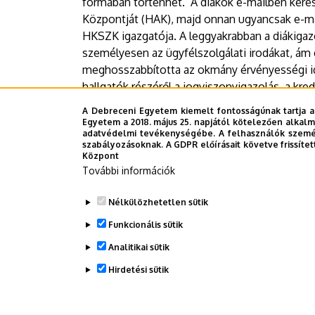
formában történhet. A diákok e-mailben keres
Központját (HAK), majd onnan ugyancsak e-mail
HKSZK igazgatója. A leggyakrabban a diákigaz
személyesen az ügyfélszolgálati irodákat, ám
meghosszabbította az okmány érvényességi id
hallgatók részéről a jogviszonyigazolás, a kre
igazolás kiállítása. A diákok a
hak@unideb.hu
c
A Debreceni Egyetem kiemelt fontosságúnak tartja a
elérhetőségre naponta átlagosan 150-200 meg
Egyetem a 2018. május 25. napjától kötelezően alkalm
adatvédelmi tevékenységébe. A felhasználók személ
szabályozásoknak. A GDPR előírásait követve frissítet
Sajtóiroda - BZ
Központ
További információk
Last update:
2021. 11. 22. 14:17
Nélkülözhetetlen sütik
Funkcionális sütik
Megosztás
Analitikai sütik
Hirdetési sütik
WITHDRAW CONSENT