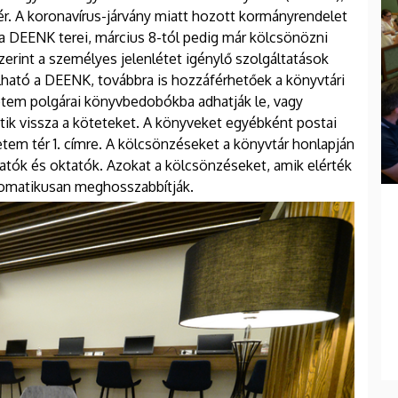
tér. A koronavírus-járvány miatt hozott kormányrendelet
 a DEENK terei, március 8-tól pedig már kölcsönözni
zerint a személyes jelenlétet igénylő szolgáltatások
ható a DEENK, továbbra is hozzáférhetőek a könyvtári
etem polgárai könyvbedobókba adhatják le, vagy
tik vissza a köteteket. A könyveket egyébként postai
etem tér 1. címre. A kölcsönzéseket a könyvtár honlapján
gatók és oktatók. Azokat a kölcsönzéseket, amik elérték
tomatikusan meghosszabbítják.