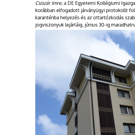
Csiszár Imre
, a DE Egyetemi Kollégiumi Igazgat
korábban elfogadott járványügyi protokollt fol
karanténba helyezés és az ottartózkodás szabál
jogviszonyuk lejártáig, június 30-ig maradhatn