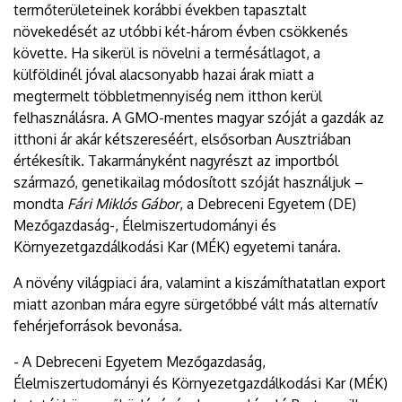
termőterületeinek korábbi években tapasztalt
növekedését az utóbbi két-három évben csökkenés
követte. Ha sikerül is növelni a termésátlagot, a
külföldinél jóval alacsonyabb hazai árak miatt a
megtermelt többletmennyiség nem itthon kerül
felhasználásra. A GMO-mentes magyar szóját a gazdák az
itthoni ár akár kétszereséért, elsősorban Ausztriában
értékesítik. Takarmányként nagyrészt az importból
származó, genetikailag módosított szóját használjuk –
mondta
Fári Miklós Gábor
, a Debreceni Egyetem (DE)
Mezőgazdaság-, Élelmiszertudományi és
Környezetgazdálkodási Kar (MÉK) egyetemi tanára.
A növény világpiaci ára, valamint a kiszámíthatatlan export
miatt azonban mára egyre sürgetőbbé vált más alternatív
fehérjeforrások bevonása.
- A Debreceni Egyetem Mezőgazdaság,
Élelmiszertudományi és Környezetgazdálkodási Kar (MÉK)