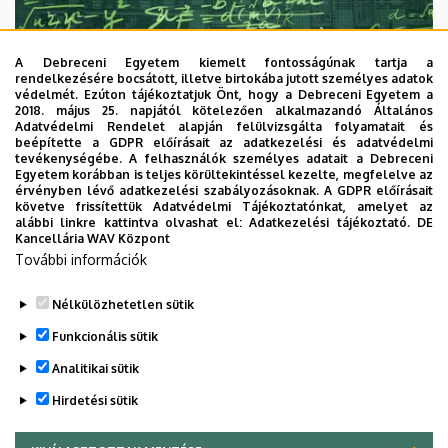
A Debreceni Egyetem kiemelt fontosságúnak tartja a
rendelkezésére bocsátott, illetve birtokába jutott személyes adatok
védelmét. Ezúton tájékoztatjuk Önt, hogy a Debreceni Egyetem a
2018. május 25. napjától kötelezően alkalmazandó Általános
Adatvédelmi Rendelet alapján felülvizsgálta folyamatait és
2026. augusztus 7.
beépítette a GDPR előírásait az adatkezelési és adatvédelmi
Univerzum: A Debreceni Egyetem
tevékenységébe. A felhasználók személyes adatait a Debreceni
Egyetem korábban is teljes körültekintéssel kezelte, megfelelve az
titkos receptjei
érvényben lévő adatkezelési szabályozásoknak. A GDPR előírásait
követve frissítettük Adatvédelmi Tájékoztatónkat, amelyet az
alábbi linkre kattintva olvashat el:
Adatkezelési tájékoztató.
DE
KUTATÁS
TUDOMÁNY
Kancellária WAV Központ
További információk
Nélkülözhetetlen sütik
Funkcionális sütik
Analitikai sütik
Hirdetési sütik