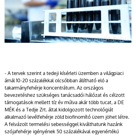
- A tervek szerint a tedeji kísérleti üzemben a világpiaci
árnál 10-20 százalékkal olcsóbban állítható elő a
takarmányfehérje koncentrátum. Az országos
bevezetéshez szükséges tanácsadói hálózat és célzott
támogatások mellett tíz év múlva akár több tucat, a DE
MÉK és a Tedje Zrt. által kidolgozott technológiát
alkalmazó levélfehérje zöld biofinomító üzem jöhet létre.
A felvázolt termelési sebességgel kiválthatunk hazánk
szójafehérje igényének 50 százalékával egyenértékű