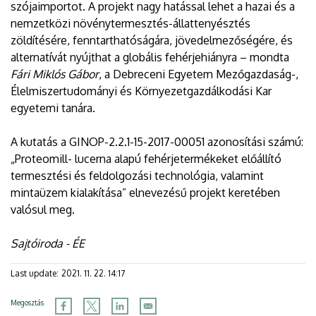
szójaimportot. A projekt nagy hatással lehet a hazai és a
nemzetközi növénytermesztés-állattenyésztés
zöldítésére, fenntarthatóságára, jövedelmezőségére, és
alternatívát nyújthat a globális fehérjehiányra – mondta
Fári Miklós Gábor
, a Debreceni Egyetem Mezőgazdaság-,
Élelmiszertudományi és Környezetgazdálkodási Kar
egyetemi tanára.
A kutatás a GINOP-2.2.1-15-2017-00051 azonosítási számú:
„Proteomill- lucerna alapú fehérjetermékeket előállító
termesztési és feldolgozási technológia, valamint
mintaüzem kialakítása” elnevezésű projekt keretében
valósul meg.
Sajtóiroda - ÉE
Last update:
2021. 11. 22. 14:17
Megosztás