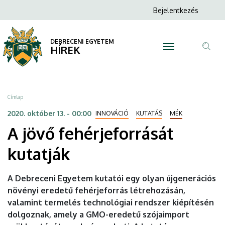
A
Ugrás
Anonim
Bejelentkezés
a
N
Felhasználói
jövő
tartalomra
fiók
DEBRECENI EGYETEM
fehérjeforrását
HÍREK
menüje
Tar
kutatják
ker
|
Morzsa
Címlap
DEBRECENI
2020. október 13. - 00:00
INNOVÁCIÓ
KUTATÁS
MÉK
A jövő fehérjeforrását
EGYETEM
kutatják
A Debreceni Egyetem kutatói egy olyan újgenerációs
növényi eredetű fehérjeforrás létrehozásán,
valamint termelés technológiai rendszer kiépítésén
dolgoznak, amely a GMO-eredetű szójaimport