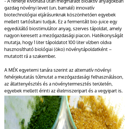
- A fehérje kivonása után megmaradt bioaktív anyagokban
gazdag növényi levet (un. barnalé) innovatív
biotechnológiai eljárásunknak köszönhetően egyebek
mellett tartósítani tudjuk. Ez a fermentált bio-juice egy
egyedülálló biostimulátor anyag, szerves tápoldat, amely
nagyon keresett a mezőgazdasági piacon. Hatékonyságát
mutatja, hogy 1 liter tápoldatot 100 liter vízben oldva
hasznosítható biológiai (öko) növénytápoldatként –
mutatott rá a szakember.
A MÉK egyetemi tanára szerint az alternatív növényi
fehérjekutatás túlmutat a mezőgazdasági felhasználáson,
az állattenyésztés és a növénytermesztés területén,
egyebek mellett érinti az élelmiszeripart és a vegyipart is.