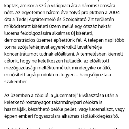
kaptak, amikor a szója világpiaci ára a háromszorosára
nőtt. Az egyetemen három éve folyó projektben a 2004
óta a Tedej Agrártermelő és Szolgáltató Zrt területén
működtetett kísérleti üzem mellé egy ötszáz hektár
lucerna feldolgozására alkalmas új kísérleti,
demonstrációs üzemet építettünk fel. A telepen napi több
tonna szójafehérjével egyenértékű levélfehérje
koncentrátumot tudnak előállítani. A termelésben kiemelt
célunk, hogy ne keletkezzen hulladék, az előállított
mezőgazdasági melléktermékek mindegyike önálló,
minősített agrárproduktum legyen – hangsúlyozta a
szakember.
Az üzemben a zöld lé, a „lucernatej” kiválasztása után a
keletkező rostanyagot takarmányipari célokra is
használják, készíthető belőle pellet, vagy lucernaliszt, vagy
éppen emberi fogyasztásra alkalmas táplálékkiegészítő.