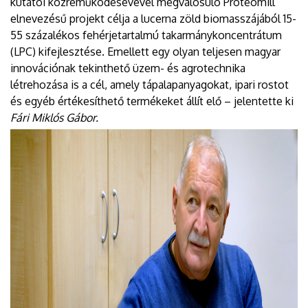
kutatói közreműködésévével megvalósuló Proteomill
elnevezésű projekt célja a lucerna zöld biomasszájából 15-
55 százalékos fehérjetartalmú takarmánykoncentrátum
(LPC) kifejlesztése. Emellett egy olyan teljesen magyar
innovációnak tekinthető üzem- és agrotechnika
létrehozása is a cél, amely tápalapanyagokat, ipari rostot
és egyéb értékesíthető termékeket állít elő – jelentette ki
Fári Miklós Gábor.