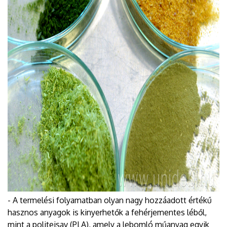
- A termelési folyamatban olyan nagy hozzáadott értékű
hasznos anyagok is kinyerhetők a fehérjementes léből,
mint a politejsav (PLA), amely a lebomló műanyag egyik