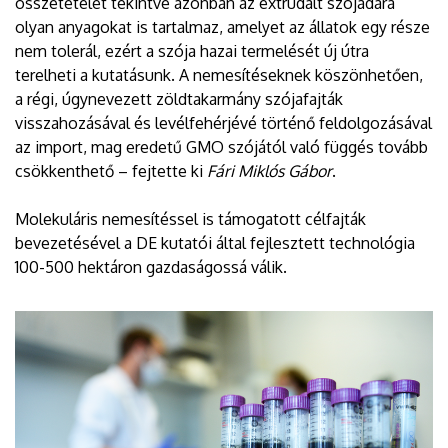
összetételét tekintve azonban az extrudált szójadara
olyan anyagokat is tartalmaz, amelyet az állatok egy része
nem tolerál, ezért a szója hazai termelését új útra
terelheti a kutatásunk. A nemesítéseknek köszönhetően,
a régi, úgynevezett zöldtakarmány szójafajták
visszahozásával és levélfehérjévé történő feldolgozásával
az import, mag eredetű GMO szójától való függés tovább
csökkenthető – fejtette ki
Fári Miklós Gábor
.
Molekuláris nemesítéssel is támogatott célfajták
bevezetésével a DE kutatói által fejlesztett technológia
100-500 hektáron gazdaságossá válik.