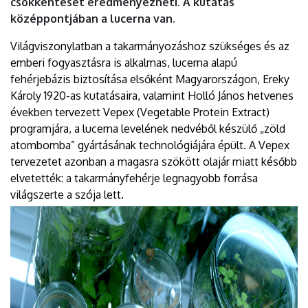
csökkentését eredményezheti. A kutatás
középpontjában a lucerna van.
Világviszonylatban a takarmányozáshoz szükséges és az
emberi fogyasztásra is alkalmas, lucerna alapú
fehérjebázis biztosítása elsőként Magyarországon, Ereky
Károly 1920-as kutatásaira, valamint Holló János hetvenes
években tervezett Vepex (Vegetable Protein Extract)
programjára, a lucerna levelének nedvéből készülő „zöld
atombomba” gyártásának technológiájára épült. A Vepex
tervezetet azonban a magasra szökött olajár miatt később
elvetették: a takarmányfehérje legnagyobb forrása
világszerte a szója lett.