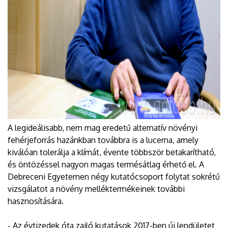
A legideálisabb, nem mag eredetű alternatív növényi
fehérjeforrás hazánkban továbbra is a lucerna, amely
kiválóan tolerálja a klímát, évente többször betakarítható,
és öntözéssel nagyon magas termésátlag érhető el. A
Debreceni Egyetemen négy kutatócsoport folytat sokrétű
vizsgálatot a növény melléktermékeinek további
hasznosítására.
- Az évtizedek óta zajló kutatások 2017-ben új lendületet