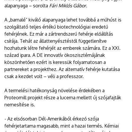
alapanyaga – sorolta
Fári Miklós Gábor
.
A „barnalé” kiváló alapanyaga lehet továbbá a műhúst is
szolgáltató teljes értékű biotechnológiai eredetű
fehérjének. Ez már a zártrendszerű fehérje előállítás
csírája. Tehát az állattenyésztéstől függetlenítve
hozhatunk létre fehérjét az emberek számára. Ez a XXI.
század ipara. A DE innovatív ökoszisztémájának
köszönhetően ezért is keressük folyamatosan a
partnereket a projekthez. Az alternatív fehérje kutatása
csak a kezdet volt – véli a professzor.
A termelési hatékonyság növelése érdekében a
Proteomill projekt része a lucerna mellett új szójafajták
nemesítése is.
- Az elsősorban Dél-Amerikából érkező szója
fehérjetartama magasabb, mint a hazai termés. Kémiai