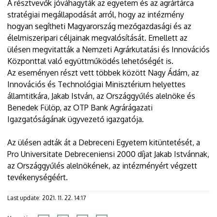
A résztvevők jóváhagyták az egyetem és az agrártárca
stratégiai megállapodását arról, hogy az intézmény
hogyan segítheti Magyarország mezőgazdasági és az
élelmiszeripari céljainak megvalósítását. Emellett az
ülésen megvitatták a Nemzeti Agrárkutatási és Innovációs
Központtal való együttműködés lehetőségét is.
Az eseményen részt vett többek között Nagy Ádám, az
Innovációs és Technológiai Minisztérium helyettes
államtitkára, Jakab István, az Országgyűlés alelnöke és
Benedek Fülöp, az OTP Bank Agrárágazati
Igazgatóságának ügyvezető igazgatója.
Az ülésen adták át a Debreceni Egyetem kitüntetését, a
Pro Universitate Debreceniensi 2000 díjat Jakab Istvánnak,
az Országgyűlés alelnökének, az intézményért végzett
tevékenységéért.
Last update:
2021. 11. 22. 14:17