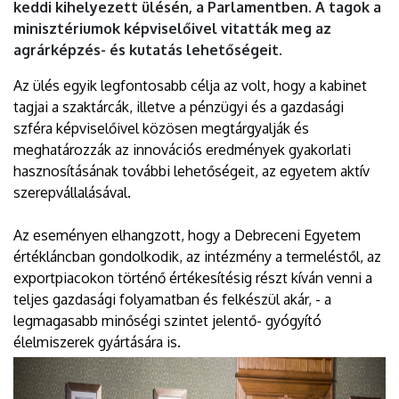
keddi kihelyezett ülésén, a Parlamentben. A tagok a
minisztériumok képviselőivel vitatták meg az
agrárképzés- és kutatás lehetőségeit.
Az ülés egyik legfontosabb célja az volt, hogy a kabinet
tagjai a szaktárcák, illetve a pénzügyi és a gazdasági
szféra képviselőivel közösen megtárgyalják és
meghatározzák az innovációs eredmények gyakorlati
hasznosításának további lehetőségeit, az egyetem aktív
szerepvállalásával.
Az eseményen elhangzott, hogy a Debreceni Egyetem
értékláncban gondolkodik, az intézmény a termeléstől, az
exportpiacokon történő értékesítésig részt kíván venni a
teljes gazdasági folyamatban és felkészül akár, - a
legmagasabb minőségi szintet jelentő- gyógyító
élelmiszerek gyártására is.