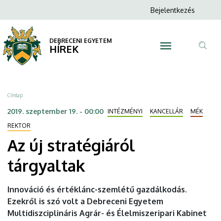
Az
Ugrás
Anonim
Bejelentkezés
a
N
Felhasználói
új
tartalomra
fiók
DEBRECENI EGYETEM
stratégiáról
HÍREK
menüje
Tar
tárgyaltak
ker
|
Morzsa
Címlap
DEBRECENI
2019. szeptember 19. - 00:00
INTÉZMÉNYI
KANCELLÁR
MÉK
EGYETEM
REKTOR
Az új stratégiáról
tárgyaltak
Innováció és értéklánc-szemlétű gazdálkodás.
Ezekről is szó volt a Debreceni Egyetem
Multidiszciplináris Agrár- és Élelmiszeripari Kabinet