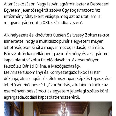
A tanácskozáson Nagy István agrárminiszter a Debreceni
Egyetem jelentőségéről szólva úgy fogalmazott: "az
intézmény fáklyaként világítja meg azt az utat, ami a
magyar agráriumot a XXI. századba vezeti".
A kihelyezett és kibővített ülésen Szilvássy Zoltán rektor
ismertette, hogy a multidiszciplináris egyetem milyen
lehetőségeket kínál a magyar mezőgazdaság számára,
Bács Zoltán kancellár pedig az intézmény és az agrárium
kapcsolatát vázolta fel előadásában. Az eseményen
felszólalt Bánáti Diána, a Mezőgazdaság-,
Élelmiszertudományi és Környezetgazdálkodási Kar
dékánja, aki az agrár- és élelmiszeripari képzés fejlesztési
lehetőségeiről beszélt. Jávor András, a kabinet elnöke az
eseményen beszámolt az egyetem jelenlegi széles körű
agrárgazdálkodási kapcsolatrendszeréről.