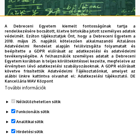
A Debreceni Egyetem kiemelt fontosságúnak tartja a
rendelkezésére bocsátott, illetve birtokába jutott személyes adatok
védelmét. Ezúton tájékoztatjuk Önt, hogy a Debreceni Egyetem a
2018. május 25. napjától kötelezően alkalmazandó Általános
Adatvédelmi Rendelet alapján felülvizsgálta folyamatait és
2026. augusztus 7.
beépítette a GDPR előírásait az adatkezelési és adatvédelmi
Univerzum: A Debreceni Egyetem
tevékenységébe. A felhasználók személyes adatait a Debreceni
Egyetem korábban is teljes körültekintéssel kezelte, megfelelve az
titkos receptjei
érvényben lévő adatkezelési szabályozásoknak. A GDPR előírásait
követve frissítettük Adatvédelmi Tájékoztatónkat, amelyet az
alábbi linkre kattintva olvashat el:
Adatkezelési tájékoztató.
DE
KUTATÁS
TUDOMÁNY
Kancellária WAV Központ
További információk
Nélkülözhetetlen sütik
Funkcionális sütik
Analitikai sütik
Hirdetési sütik