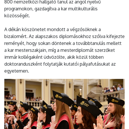
800 nemzetközi hallgató tanul az angol nyelvű
programokon, gazdagítva a kar multikulturális
közösségét.
A dékán köszönetet mondott a végzősöknek a
bizalomért. Az alapszakos diplomásokhoz szólva kifejezte
reményét, hogy sokan döntenek a továbbtanulás mellett
a kar mesterszakjain, míg a mesterdiplomát szerzőket
immár kollégaként üdvözölte, akik közül többen
doktoranduszként folytatják kutatói pályafutásukat az
egyetemen.