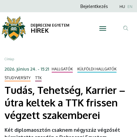
Tudás,
Ugrás
Anonim
Nyel
Bejelentkezés
HU
EN
a
Felhasználói
Tehetség,
tartalomra
fiók
DEBRECENI EGYETEM
Karrier
HÍREK
menüje
Tar
–
ker
útra
Morzsa
Címlap
keltek
2026. június 24. - 15:21
HALLGATÓK
KÜLFÖLDI HALLGATÓK
a
STUDYVERSITY
TTK
Tudás, Tehetség, Karrier –
TTK
útra keltek a TTK frissen
frissen
végzett szakemberei
végzett
szakemberei
Két diplomaosztón csaknem négyszáz végzősét