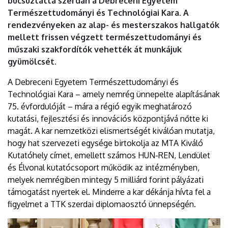
búcsúztatta szerdán a Debreceni Egyetem
|
Természettudományi és Technológiai Kara. A
rendezvényeken az alap- és mesterszakos hallgatók
DEBRECENI
mellett frissen végzett természettudományi és
EGYETEM
műszaki szakfordítók vehették át munkájuk
gyümölcsét.
A Debreceni Egyetem Természettudományi és
Technológiai Kara – amely nemrég ünnepelte alapításának
75. évfordulóját – mára a régió egyik meghatározó
kutatási, fejlesztési és innovációs központjává nőtte ki
magát. A kar nemzetközi elismertségét kiválóan mutatja,
hogy hat szervezeti egysége birtokolja az MTA Kiváló
Kutatóhely címet, emellett számos HUN-REN, Lendület
és Élvonal kutatócsoport működik az intézményben,
melyek nemrégiben mintegy 5 milliárd forint pályázati
támogatást nyertek el. Minderre a kar dékánja hívta fel a
figyelmet a TTK szerdai diplomaosztó ünnepségén.