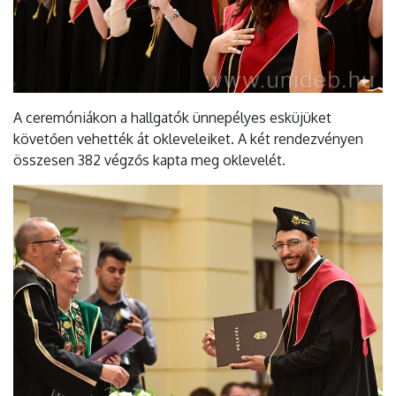
A ceremóniákon a hallgatók ünnepélyes esküjüket
követően vehették át okleveleiket. A két rendezvényen
összesen 382 végzős kapta meg oklevelét.