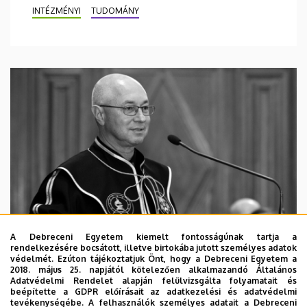
INTÉZMÉNYI
TUDOMÁNY
A Debreceni Egyetem kiemelt fontosságúnak tartja a
rendelkezésére bocsátott, illetve birtokába jutott személyes adatok
védelmét. Ezúton tájékoztatjuk Önt, hogy a Debreceni Egyetem a
2018. május 25. napjától kötelezően alkalmazandó Általános
Adatvédelmi Rendelet alapján felülvizsgálta folyamatait és
2026. augusztus 5.
beépítette a GDPR előírásait az adatkezelési és adatvédelmi
Díszdoktorát gyászolja a Debreceni
tevékenységébe. A felhasználók személyes adatait a Debreceni