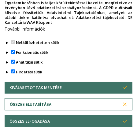
Egyetem korábban is teljes körültekintéssel kezelte, megfelelve az
Egyetem
érvényben lévő adatkezelési szabályozásoknak. A GDPR előírásait
követve frissítettük Adatvédelmi Tájékoztatónkat, amelyet az
alábbi linkre kattintva olvashat el:
Adatkezelési tájékoztató.
DE
INTÉZMÉNYI
TTK
TUDOMÁNY
Kancellária WAV Központ
További információk
Nélkülözhetetlen sütik
Funkcionális sütik
Analitikai sütik
Hirdetési sütik
KIVÁLASZTOTTAK MENTÉSE
WITHDRAW CONSENT
DEBRECENI EGYETEM
ÖSSZES ELUTASÍTÁSA
Adatvédelem
Adatvédelem
ÖSSZES ELFOGADÁSA
Copyright © 2026 Unideb