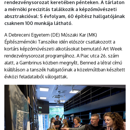
rendezvénysorozat keretében pénteken. A tárlaton
a mérnöki precizitás találkozik a képzőművészeti
absztrakcióval: 5 évfolyam, 60 építész hallgatójának
csaknem 100 munkája látható.
A Debreceni Egyetem (DE) Műszaki Kar (MK)
Építészmérnöki Tanszéke idén először csatlakozott a
kortárs képzőművészeti alkotásokat bemutató Art Week
rendezvénysorozat programjához. A Piac utca 26. szám
alatt, a Gambrinus közben megnyílt, Benned a létra! című
kiállításon a tanszék hallgatóinak a közelmúltban készített
évközi feladataiból válogattak.