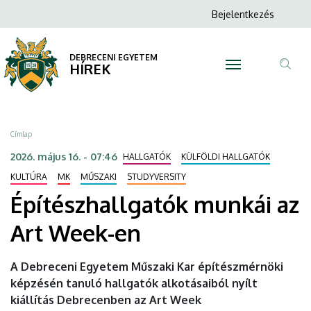
Építészhallgatók
Ugrás
Anonim
Bejelentkezés
a
N
Felhasználói
munkái
tartalomra
fiók
DEBRECENI EGYETEM
az
HÍREK
menüje
Tar
Art
ker
Week-
Morzsa
Címlap
en
2026. május 16. - 07:46
HALLGATÓK
KÜLFÖLDI HALLGATÓK
|
KULTÚRA
MK
MŰSZAKI
STUDYVERSITY
Építészhallgatók munkái az
DEBRECENI
Art Week-en
EGYETEM
A Debreceni Egyetem Műszaki Kar építészmérnöki
képzésén tanuló hallgatók alkotásaiból nyílt
kiállítás Debrecenben az Art Week