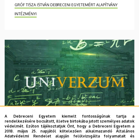
GRÓF TISZA ISTVÁN DEBRECENI EGYETEMÉRT ALAPÍTVÁNY
INTÉZMÉNYI
A Debreceni Egyetem kiemelt fontosságúnak tartja a
rendelkezésére bocsátott, illetve birtokába jutott személyes adatok
védelmét. Ezúton tájékoztatjuk Önt, hogy a Debreceni Egyetem a
2018. május 25. napjától kötelezően alkalmazandó Általános
Adatvédelmi Rendelet alapján felülvizsgálta folyamatait és
2026. augusztus 7.