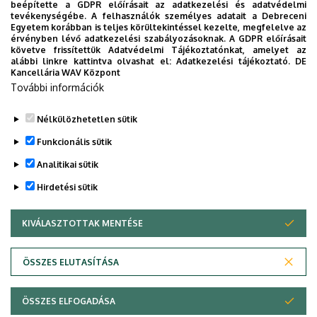
beépítette a GDPR előírásait az adatkezelési és adatvédelmi
Univerzum: A Debreceni Egyetem
tevékenységébe. A felhasználók személyes adatait a Debreceni
Egyetem korábban is teljes körültekintéssel kezelte, megfelelve az
titkos receptjei
érvényben lévő adatkezelési szabályozásoknak. A GDPR előírásait
követve frissítettük Adatvédelmi Tájékoztatónkat, amelyet az
alábbi linkre kattintva olvashat el:
Adatkezelési tájékoztató.
DE
KUTATÁS
TUDOMÁNY
Kancellária WAV Központ
További információk
Nélkülözhetetlen sütik
Funkcionális sütik
Analitikai sütik
Hirdetési sütik
KIVÁLASZTOTTAK MENTÉSE
WITHDRAW CONSENT
DEBRECENI EGYETEM
ÖSSZES ELUTASÍTÁSA
Adatvédelem
Adatvédelem
ÖSSZES ELFOGADÁSA