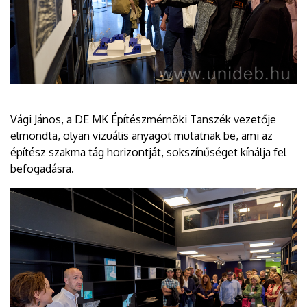
Vági János, a DE MK Építészmérnöki Tanszék vezetője
elmondta, olyan vizuális anyagot mutatnak be, ami az
építész szakma tág horizontját, sokszínűséget kínálja fel
befogadásra.