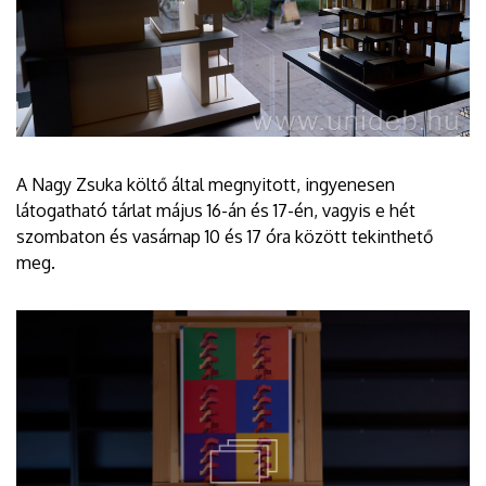
A Nagy Zsuka költő által megnyitott, ingyenesen
látogatható tárlat május 16-án és 17-én, vagyis e hét
szombaton és vasárnap 10 és 17 óra között tekinthető
meg.