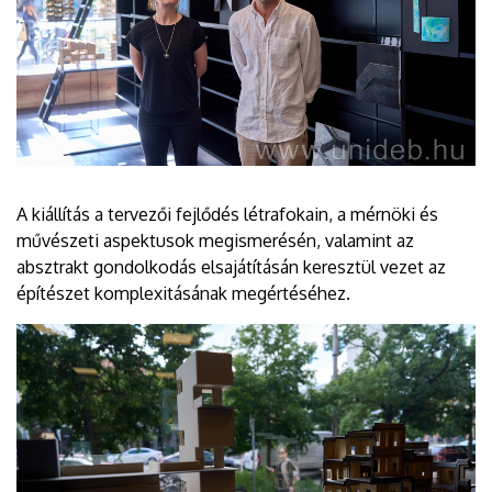
A kiállítás a tervezői fejlődés létrafokain, a mérnöki és
művészeti aspektusok megismerésén, valamint az
absztrakt gondolkodás elsajátításán keresztül vezet az
építészet komplexitásának megértéséhez.