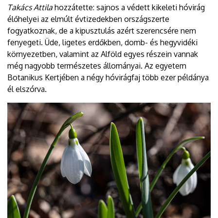
Takács Attila
hozzátette: sajnos a védett kikeleti hóvirág
élőhelyei az elmúlt évtizedekben országszerte
fogyatkoznak, de a kipusztulás azért szerencsére nem
fenyegeti. Üde, ligetes erdőkben, domb- és hegyvidéki
környezetben, valamint az Alföld egyes részein vannak
még nagyobb természetes állományai. Az egyetem
Botanikus Kertjében a négy hóvirágfaj több ezer példánya
él elszórva.