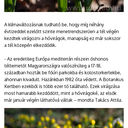
A klímaváltozásnak tudható be, hogy míg néhány
évtizeddel ezelőtt szinte menetrendszerűen a tél végén
kezdtek virágozni a hóvirágok, manapság ez már sokszor
a tél közepén elkezdődik.
- Az eredetileg Európa mediterrán részein őshonos
téltemetőt Magyarországra valószínűleg a 17-18.
században hozták be főúri parkokba és kolostorkertekbe,
ahonnan kivadult. Hazánkban 1982 óta védett. A Botanikus
Kertben ezekből is több ezer tő található. Ezek virágzása
most hamarabb kezdődött, mint a hóvirágoké, az elsők
már január végén láthatóvá váltak – mondta Takács Attila.