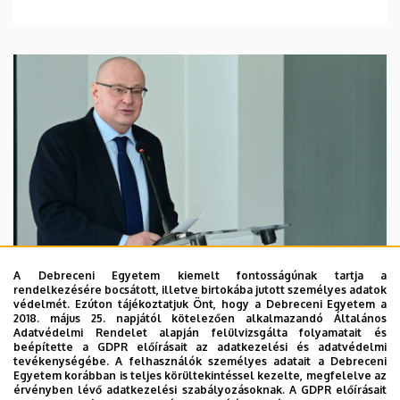
A Debreceni Egyetem kiemelt fontosságúnak tartja a
rendelkezésére bocsátott, illetve birtokába jutott személyes adatok
védelmét. Ezúton tájékoztatjuk Önt, hogy a Debreceni Egyetem a
2018. május 25. napjától kötelezően alkalmazandó Általános
Adatvédelmi Rendelet alapján felülvizsgálta folyamatait és
2026. augusztus 7.
beépítette a GDPR előírásait az adatkezelési és adatvédelmi
Kossa György búcsúzó beszéde
tevékenységébe. A felhasználók személyes adatait a Debreceni
Egyetem korábban is teljes körültekintéssel kezelte, megfelelve az
érvényben lévő adatkezelési szabályozásoknak. A GDPR előírásait