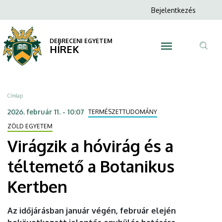
Virágzik
Ugrás
Anonim
Bejelentkezés
a
N
Felhasználói
a
tartalomra
fiók
DEBRECENI EGYETEM
hóvirág
HÍREK
menüje
Tar
és
ker
a
Morzsa
Címlap
téltemető
2026. február 11. - 10:07
TERMÉSZETTUDOMÁNY
a
ZÖLD EGYETEM
Virágzik a hóvirág és a
Botanikus
téltemető a Botanikus
Kertben
Kertben
|
DEBRECENI
Az időjárásban január végén, február elején