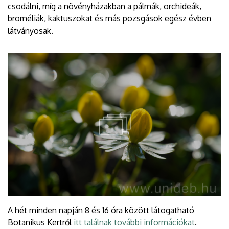
csodálni, míg a növényházakban a pálmák, orchideák,
broméliák, kaktuszokat és más pozsgások egész évben
látványosak.
A hét minden napján 8 és 16 óra között látogatható
Botanikus Kertről
itt találnak további információkat
.