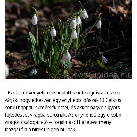
- Ezek a növények az avar alatt szinte ugrásra készen
várják, hogy érkezzen egy enyhébb időszak 10 Celsius
körüli nappali hőmérséklettel, és akkor nagyon gyors
fejlődéssel virágba borulnak. Az enyhe idő egyre több
virágot csalogat elő – fogalmazott a létesítmény
igazgatója a hirek.unideb.hu-nak.