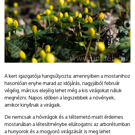
A kert igazgatója hangsúlyozta: amennyiben a mostanihoz
hasonlóan enyhe marad az időjárás, nagyjából február
végéig, március elejéig lehet még a kis virágokat náluk
megnézni. Napos időben a legszebbek a növények,
amikor kinyílnak a virágaik.
De nemcsak a hóvirágok és a téltemető miatt érdemes
mostanában a létesítménybe ellátogatni: az arborétumban
a hunyorok és a mogyoró virágzását is meg lehet