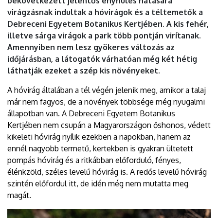
bekövetkezett jelentős enyhülés hatására
EGYETEM
virágzásnak indultak a hóvirágok és a téltemetők a
Debreceni Egyetem Botanikus Kertjében. A kis fehér,
illetve sárga virágok a park több pontján virítanak.
Amennyiben nem lesz gyökeres változás az
időjárásban, a látogatók várhatóan még két hétig
láthatják ezeket a szép kis növényeket.
A hóvirág általában a tél végén jelenik meg, amikor a talaj
már nem fagyos, de a növények többsége még nyugalmi
állapotban van. A Debreceni Egyetem Botanikus
Kertjében nem csupán a Magyarországon őshonos, védett
kikeleti hóvirág nyílik ezekben a napokban, hanem az
ennél nagyobb termetű, kertekben is gyakran ültetett
pompás hóvirág és a ritkábban előforduló, fényes,
élénkzöld, széles levelű hóvirág is. A redős levelű hóvirág
szintén előfordul itt, de idén még nem mutatta meg
magát.