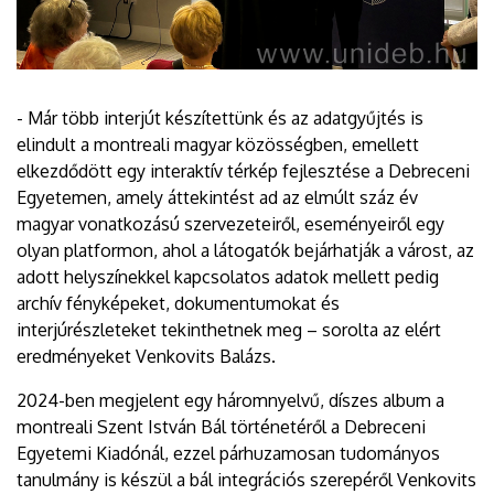
- Már több interjút készítettünk és az adatgyűjtés is
elindult a montreali magyar közösségben, emellett
elkezdődött egy interaktív térkép fejlesztése a Debreceni
Egyetemen, amely áttekintést ad az elmúlt száz év
magyar vonatkozású szervezeteiről, eseményeiről egy
olyan platformon, ahol a látogatók bejárhatják a várost, az
adott helyszínekkel kapcsolatos adatok mellett pedig
archív fényképeket, dokumentumokat és
interjúrészleteket tekinthetnek meg – sorolta az elért
eredményeket Venkovits Balázs.
2024-ben megjelent egy háromnyelvű, díszes album a
montreali Szent István Bál történetéről a Debreceni
Egyetemi Kiadónál, ezzel párhuzamosan tudományos
tanulmány is készül a bál integrációs szerepéről Venkovits