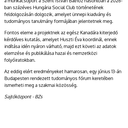
a munkacsoport a Szent István Bálhoz hasonlóan a 2026-
ban százéves Hungária Social Club történetének
feldolgozásán dolgozik, amelyet ünnepi kiadvány és
tudományos tanulmány formájában jelentetnek meg.
Fontos eleme a projektnek az egész Kanadára kiterjedő
kérdőíves kutatás, amelyet Huszti Éva koordinál, ennek
indítása idén nyáron várható, majd ezt követi az adatok
elemzése és publikálása hazai és nemzetközi
folyóiratokban.
Az eddig elért eredményeket hamarosan, egy június 13-án
Budapesten rendezett tudományos fórum keretében
ismerheti meg a szakmai közösség.
Sajtóközpont - BZs