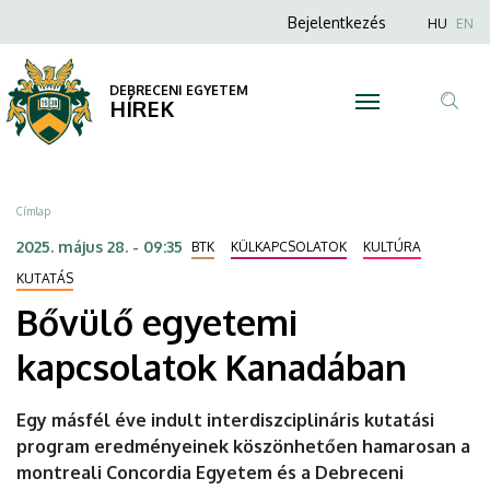
Bővülő
Ugrás
Anonim
Nyel
Bejelentkezés
HU
EN
a
Felhasználói
egyetemi
tartalomra
fiók
DEBRECENI EGYETEM
kapcsolatok
HÍREK
menüje
Tar
Kanadában
ker
|
Morzsa
Címlap
DEBRECENI
2025. május 28. - 09:35
BTK
KÜLKAPCSOLATOK
KULTÚRA
EGYETEM
KUTATÁS
Bővülő egyetemi
kapcsolatok Kanadában
Egy másfél éve indult interdiszciplináris kutatási
program eredményeinek köszönhetően hamarosan a
montreali Concordia Egyetem és a Debreceni