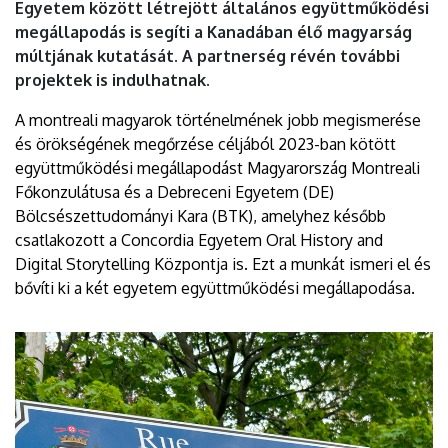
Egyetem között létrejött általános együttműködési
megállapodás is segíti a Kanadában élő magyarság
múltjának kutatását. A partnerség révén további
projektek is indulhatnak.
A montreali magyarok történelmének jobb megismerése
és örökségének megőrzése céljából 2023-ban kötött
együttműködési megállapodást Magyarország Montreali
Főkonzulátusa és a Debreceni Egyetem (DE)
Bölcsészettudományi Kara (BTK), amelyhez később
csatlakozott a Concordia Egyetem Oral History and
Digital Storytelling Központja is. Ezt a munkát ismeri el és
bővíti ki a két egyetem együttműködési megállapodása.