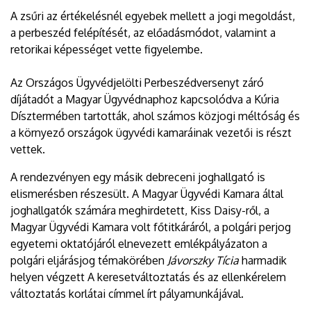
A zsűri az értékelésnél egyebek mellett a jogi megoldást,
a perbeszéd felépítését, az előadásmódot, valamint a
retorikai képességet vette figyelembe.
Az Országos Ügyvédjelölti Perbeszédversenyt záró
díjátadót a Magyar Ügyvédnaphoz kapcsolódva a Kúria
Dísztermében tartották, ahol számos közjogi méltóság és
a környező országok ügyvédi kamaráinak vezetői is részt
vettek.
A rendezvényen egy másik debreceni joghallgató is
elismerésben részesült. A Magyar Ügyvédi Kamara által
joghallgatók számára meghirdetett, Kiss Daisy-ről, a
Magyar Ügyvédi Kamara volt főtitkáráról, a polgári perjog
egyetemi oktatójáról elnevezett emlékpályázaton a
polgári eljárásjog témakörében
Jávorszky Tícia
harmadik
helyen végzett A keresetváltoztatás és az ellenkérelem
változtatás korlátai címmel írt pályamunkájával.