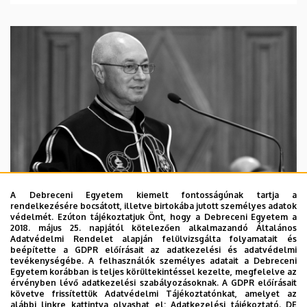
A Debreceni Egyetem kiemelt fontosságúnak tartja a
rendelkezésére bocsátott, illetve birtokába jutott személyes adatok
védelmét. Ezúton tájékoztatjuk Önt, hogy a Debreceni Egyetem a
2018. május 25. napjától kötelezően alkalmazandó Általános
Adatvédelmi Rendelet alapján felülvizsgálta folyamatait és
2026. augusztus 5.
beépítette a GDPR előírásait az adatkezelési és adatvédelmi
Díszdoktorát gyászolja a Debreceni
tevékenységébe. A felhasználók személyes adatait a Debreceni
Egyetem korábban is teljes körültekintéssel kezelte, megfelelve az
Egyetem
érvényben lévő adatkezelési szabályozásoknak. A GDPR előírásait
követve frissítettük Adatvédelmi Tájékoztatónkat, amelyet az
alábbi linkre kattintva olvashat el:
Adatkezelési tájékoztató.
DE