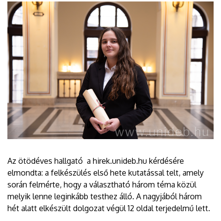
Az ötödéves hallgató a hirek.unideb.hu kérdésére
elmondta: a felkészülés első hete kutatással telt, amely
során felmérte, hogy a választható három téma közül
melyik lenne leginkább testhez álló. A nagyjából három
hét alatt elkészült dolgozat végül 12 oldal terjedelmű lett.