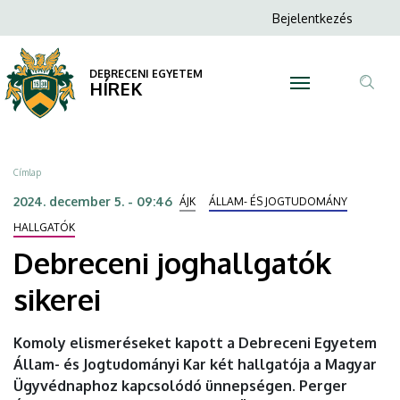
Debreceni
Ugrás
Anonim
Bejelentkezés
a
N
Felhasználói
joghallgatók
tartalomra
fiók
DEBRECENI EGYETEM
sikerei
HÍREK
menüje
Tar
|
ker
DEBRECENI
Morzsa
Címlap
EGYETEM
2024. december 5. - 09:46
ÁJK
ÁLLAM- ÉS JOGTUDOMÁNY
HALLGATÓK
Debreceni joghallgatók
sikerei
Komoly elismeréseket kapott a Debreceni Egyetem
Állam- és Jogtudományi Kar két hallgatója a Magyar
Ügyvédnaphoz kapcsolódó ünnepségen. Perger