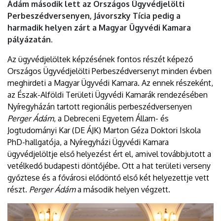
Ádám második lett az Országos Ügyvédjelölti
Perbeszédversenyen, Jávorszky Tícia pedig a
harmadik helyen zárt a Magyar Ügyvédi Kamara
pályázatán.
Az ügyvédjelöltek képzésének fontos részét képező
Országos Ügyvédjelölti Perbeszédversenyt minden évben
meghirdeti a Magyar Ügyvédi Kamara. Az ennek részeként,
az Észak-Alföldi Területi Ügyvédi Kamarák rendezésében
Nyíregyházán tartott regionális perbeszédversenyen
Perger Ádám
, a Debreceni Egyetem Állam- és
Jogtudományi Kar (DE ÁJK) Marton Géza Doktori Iskola
PhD-hallgatója, a Nyíregyházi Ügyvédi Kamara
ügyvédjelöltje első helyezést ért el, amivel továbbjutott a
vetélkedő budapesti döntőjébe. Ott a hat területi verseny
győztese és a fővárosi elődöntő első két helyezettje vett
részt.
Perger Ádám
a második helyen végzett.