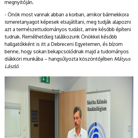
megnyitóján.
- Önök most vannak abban a korban, amikor bármekkora
ismeretanyagot képesek elsajátítani, meg tudják alapozni
azt a természettudományos tudást, amire később építeni
tudnak. Remélhetőleg találkozunk Önökkel később
hallgatókként is itt a Debreceni Egyetemen, és bízom
benne, hogy sokan bekapcsolódnak majd a tudományos
diákköri munkába – hangsúlyozta köszöntőjében
Mátyus
László
.