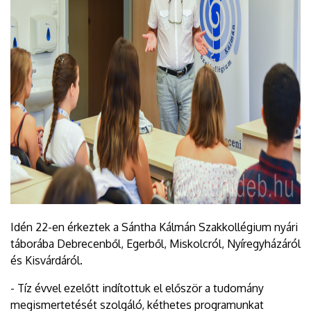
Idén 22-en érkeztek a Sántha Kálmán Szakkollégium nyári
táborába Debrecenből, Egerből, Miskolcról, Nyíregyházáról
és Kisvárdáról.
- Tíz évvel ezelőtt indítottuk el először a tudomány
megismertetését szolgáló, kéthetes programunkat