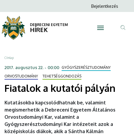
Fiatalok
Ugrás
Anonim
Bejelentkezés
a
N
Felhasználói
a
tartalomra
fiók
DEBRECENI EGYETEM
kutatói
HÍREK
menüje
Tar
pályán
ker
|
Morzsa
Címlap
DEBRECENI
2017. augusztus 22. - 00:00
GYÓGYSZERÉSZTUDOMÁNY
EGYETEM
ORVOSTUDOMÁNY
TEHETSÉGGONDOZÁS
Fiatalok a kutatói pályán
Kutatásokba kapcsolódhatnak be, valamint
megismerhetik a Debreceni Egyetem Általános
Orvostudományi Kar, valamint a
Gyógyszerésztudományi Kar intézeteit azok a
középiskolás diákok, akik a Sántha Kálmán