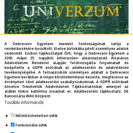
A Debreceni Egyetem kiemelt fontosságúnak tartja a
rendelkezésére bocsátott, illetve birtokába jutott személyes adatok
védelmét. Ezúton tájékoztatjuk Önt, hogy a Debreceni Egyetem a
2018. május 25. napjától kötelezően alkalmazandó Általános
Adatvédelmi Rendelet alapján felülvizsgálta folyamatait és
2026. augusztus 7.
beépítette a GDPR előírásait az adatkezelési és adatvédelmi
Univerzum: A Debreceni Egyetem
tevékenységébe. A felhasználók személyes adatait a Debreceni
Egyetem korábban is teljes körültekintéssel kezelte, megfelelve az
titkos receptjei
érvényben lévő adatkezelési szabályozásoknak. A GDPR előírásait
követve frissítettük Adatvédelmi Tájékoztatónkat, amelyet az
alábbi linkre kattintva olvashat el:
Adatkezelési tájékoztató.
DE
KUTATÁS
TUDOMÁNY
Kancellária WAV Központ
További információk
Nélkülözhetetlen sütik
Funkcionális sütik