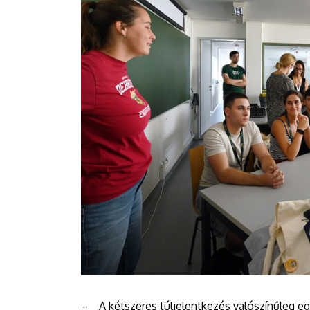
– A kétszeres túljelentkezés valószínűleg eg