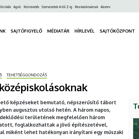
ő
Klinikák
Agrár
Köznevelés
Szervezetek A-tól Z-ig
Munkatársaknak
Alumni
gáció
INK
SAJTÓFIGYELŐ
MÉDIATÁR
HÍRLEVÉL
SAJTÓKÖZPONT
S
TEHETSÉGGONDOZÁS
 középiskolásoknak
hető képzéseket bemutató, népszerűsítő tábort
T
yben augusztus utolsó hetén. A három napos,
rdeklődési területének megfelelően három
ott, foglalkozhattak a jövő építészetével,
l miként lehet hatékonyan irányítani egy műszaki