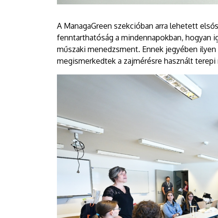
A ManagaGreen szekcióban arra lehetett elsőso
fenntarthatóság a mindennapokban, hogyan ig
műszaki menedzsment. Ennek jegyében ilyen in
megismerkedtek a zajmérésre használt terepi