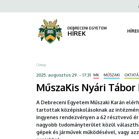
MűszaKis
Ugrás
Fels
a
navi
Nyári
tartalomra
Tábor
DEBRECENI EGYETEM
HÍRE
HÍREK
középiskolásoknak
|
Morzsa
Címlap
DEBRECENI
2025. augusztus 29. - 17:31
MK
MŰSZAKI
OKTATÁ
EGYETEM
MűszaKis Nyári Tábor
A Debreceni Egyetem Műszaki Karán elér
tartottak középiskolásoknak az intézmén
ingyenes rendezvényen a 62 résztvevő é
nagyobb tudományterület közül választhat
gépek és járművek működésével, vagy azza