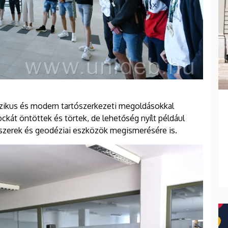
szikus és modern tartószerkezeti megoldásokkal
ckát öntöttek és törtek, de lehetőség nyílt például
ndszerek és geodéziai eszközök megismerésére is.