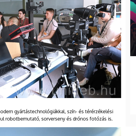
dern gyártástechnológiákkal, szín- és térérzékelési
ául robotbemutató, sorverseny és drónos fotózás is.