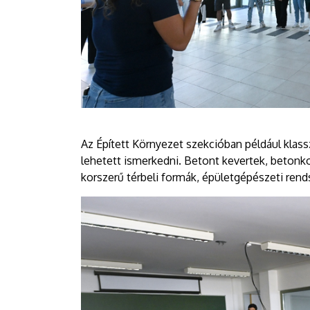
Az Épített Környezet szekcióban például klas
lehetett ismerkedni. Betont kevertek, betonko
korszerű térbeli formák, épületgépészeti re