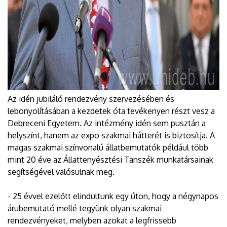
Az idén jubiláló rendezvény szervezésében és
lebonyolításában a kezdetek óta tevékenyen részt vesz a
Debreceni Egyetem. Az intézmény idén sem pusztán a
helyszínt, hanem az expo szakmai hátterét is biztosítja. A
magas szakmai színvonalú állatbemutatók például több
mint 20 éve az Állattenyésztési Tanszék munkatársainak
segítségével valósulnak meg.
- 25 évvel ezelőtt elindultunk egy úton, hogy a négynapos
árubemutató mellé tegyünk olyan szakmai
rendezvényeket, melyben azokat a legfrissebb