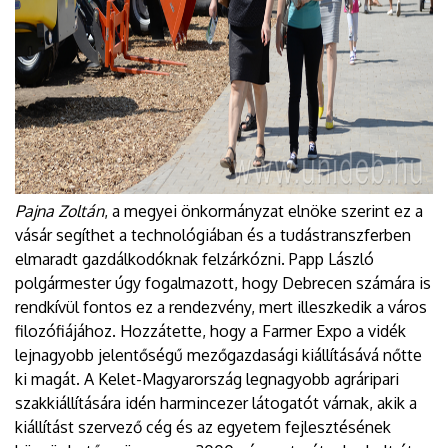
Pajna Zoltán
, a megyei önkormányzat elnöke szerint ez a
vásár segíthet a technológiában és a tudástranszferben
elmaradt gazdálkodóknak felzárkózni. Papp László
polgármester úgy fogalmazott, hogy Debrecen számára is
rendkívül fontos ez a rendezvény, mert illeszkedik a város
filozófiájához. Hozzátette, hogy a Farmer Expo a vidék
lejnagyobb jelentőségű mezőgazdasági kiállításává nőtte
ki magát. A Kelet-Magyarország legnagyobb agráripari
szakkiállítására idén harmincezer látogatót várnak, akik a
kiállítást szervező cég és az egyetem fejlesztésének