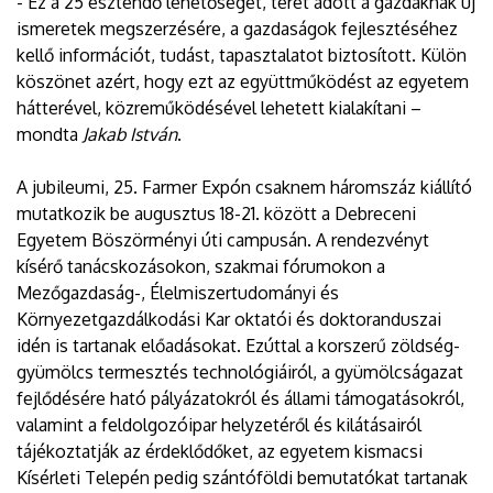
- Ez a 25 esztendő lehetőséget, teret adott a gazdáknak új
ismeretek megszerzésére, a gazdaságok fejlesztéséhez
kellő információt, tudást, tapasztalatot biztosított. Külön
köszönet azért, hogy ezt az együttműködést az egyetem
hátterével, közreműködésével lehetett kialakítani –
mondta
Jakab István
.
A jubileumi, 25. Farmer Expón csaknem háromszáz kiállító
mutatkozik be augusztus 18-21. között a Debreceni
Egyetem Böszörményi úti campusán. A rendezvényt
kísérő tanácskozásokon, szakmai fórumokon a
Mezőgazdaság-, Élelmiszertudományi és
Környezetgazdálkodási Kar oktatói és doktoranduszai
idén is tartanak előadásokat. Ezúttal a korszerű zöldség-
gyümölcs termesztés technológiáiról, a gyümölcságazat
fejlődésére ható pályázatokról és állami támogatásokról,
valamint a feldolgozóipar helyzetéről és kilátásairól
tájékoztatják az érdeklődőket, az egyetem kismacsi
Kísérleti Telepén pedig szántóföldi bemutatókat tartanak