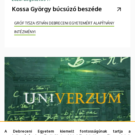
Kossa György búcsúzó beszéde
GRÓF TISZA ISTVÁN DEBRECENI EGYETEMÉRT ALAPÍTVÁNY
INTÉZMÉNYI
A Debreceni Egyetem kiemelt fontosságúnak tartja a