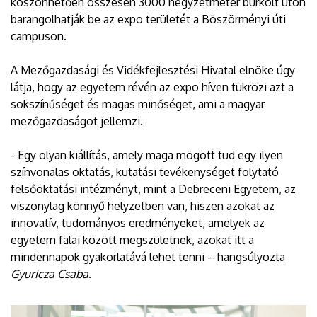
köszönhetően összesen 3000 négyzetméter burkolt úton
barangolhatják be az expo területét a Böszörményi úti
campuson.
A Mezőgazdasági és Vidékfejlesztési Hivatal elnöke úgy
látja, hogy az egyetem révén az expo híven tükrözi azt a
sokszínűséget és magas minőséget, ami a magyar
mezőgazdaságot jellemzi.
- Egy olyan kiállítás, amely maga mögött tud egy ilyen
színvonalas oktatás, kutatási tevékenységet folytató
felsőoktatási intézményt, mint a Debreceni Egyetem, az
viszonylag könnyű helyzetben van, hiszen azokat az
innovatív, tudományos eredményeket, amelyek az
egyetem falai között megszületnek, azokat itt a
mindennapok gyakorlatává lehet tenni – hangsúlyozta
Gyuricza Csaba
.