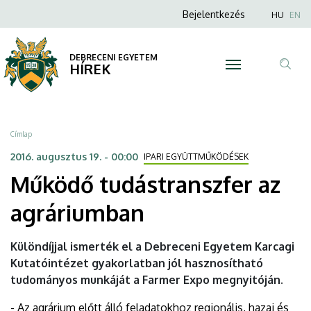
Működő
Ugrás
Anonim
Nyel
Bejelentkezés
HU
EN
a
Felhasználói
tudástranszfer
tartalomra
fiók
DEBRECENI EGYETEM
az
HÍREK
menüje
Tar
agráriumban
ker
|
Morzsa
Címlap
DEBRECENI
2016. augusztus 19. - 00:00
IPARI EGYÜTTMŰKÖDÉSEK
Működő tudástranszfer az
EGYETEM
agráriumban
Különdíjjal ismerték el a Debreceni Egyetem Karcagi
Kutatóintézet gyakorlatban jól hasznosítható
tudományos munkáját a Farmer Expo megnyitóján.
- Az agrárium előtt álló feladatokhoz regionális, hazai és