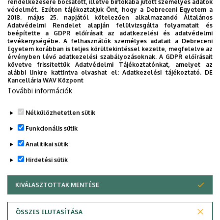
rendelkezésére bocsátott, illetve birtokába jutott személyes adatok
védelmét. Ezúton tájékoztatjuk Önt, hogy a Debreceni Egyetem a
2018. május 25. napjától kötelezően alkalmazandó Általános
Adatvédelmi Rendelet alapján felülvizsgálta folyamatait és
2026. augusztus 7.
beépítette a GDPR előírásait az adatkezelési és adatvédelmi
Univerzum: A Debreceni Egyetem
tevékenységébe. A felhasználók személyes adatait a Debreceni
Egyetem korábban is teljes körültekintéssel kezelte, megfelelve az
titkos receptjei
érvényben lévő adatkezelési szabályozásoknak. A GDPR előírásait
követve frissítettük Adatvédelmi Tájékoztatónkat, amelyet az
alábbi linkre kattintva olvashat el:
Adatkezelési tájékoztató.
DE
KUTATÁS
TUDOMÁNY
Kancellária WAV Központ
További információk
Nélkülözhetetlen sütik
Funkcionális sütik
Analitikai sütik
Hirdetési sütik
KIVÁLASZTOTTAK MENTÉSE
WITHDRAW CONSENT
DEBRECENI EGYETEM
ÖSSZES ELUTASÍTÁSA