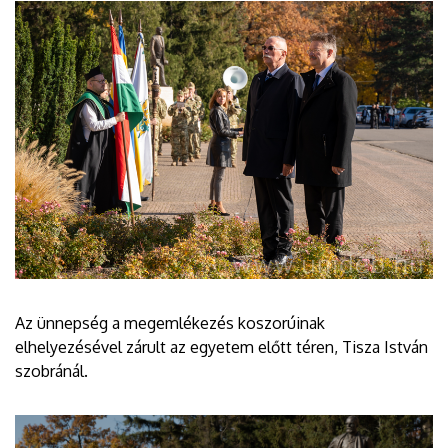
Az ünnepség a megemlékezés koszorúinak
elhelyezésével zárult az egyetem előtt téren, Tisza István
szobránál.