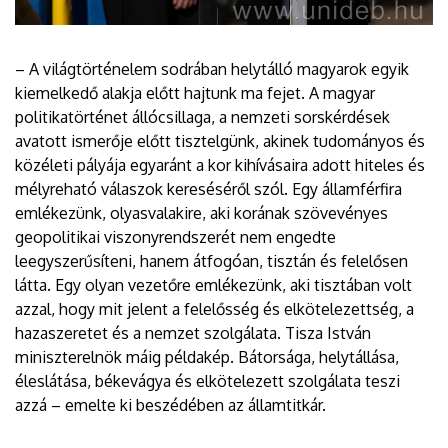
– A világtörténelem sodrában helytálló magyarok egyik
kiemelkedő alakja előtt hajtunk ma fejet. A magyar
politikatörténet állócsillaga, a nemzeti sorskérdések
avatott ismerője előtt tisztelgünk, akinek tudományos és
közéleti pályája egyaránt a kor kihívásaira adott hiteles és
mélyreható válaszok kereséséről szól. Egy államférfira
emlékezünk, olyasvalakire, aki korának szövevényes
geopolitikai viszonyrendszerét nem engedte
leegyszerűsíteni, hanem átfogóan, tisztán és felelősen
látta. Egy olyan vezetőre emlékezünk, aki tisztában volt
azzal, hogy mit jelent a felelősség és elkötelezettség, a
hazaszeretet és a nemzet szolgálata. Tisza István
miniszterelnök máig példakép. Bátorsága, helytállása,
éleslátása, békevágya és elkötelezett szolgálata teszi
azzá – emelte ki beszédében az államtitkár.