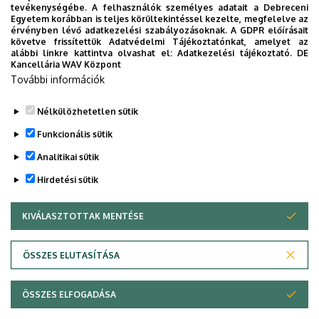
Univerzum: A Debreceni Egyetem
tevékenységébe. A felhasználók személyes adatait a Debreceni
Egyetem korábban is teljes körültekintéssel kezelte, megfelelve az
titkos receptjei
érvényben lévő adatkezelési szabályozásoknak. A GDPR előírásait
követve frissítettük Adatvédelmi Tájékoztatónkat, amelyet az
alábbi linkre kattintva olvashat el:
Adatkezelési tájékoztató.
DE
KUTATÁS
TUDOMÁNY
Kancellária WAV Központ
További információk
Nélkülözhetetlen sütik
Funkcionális sütik
Analitikai sütik
Hirdetési sütik
KIVÁLASZTOTTAK MENTÉSE
WITHDRAW CONSENT
DEBRECENI EGYETEM
ÖSSZES ELUTASÍTÁSA
Adatvédelem
Adatvédelem
ÖSSZES ELFOGADÁSA
Copyright © 2026 Unideb