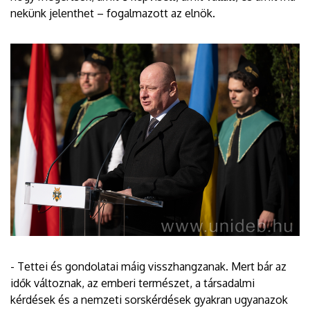
nekünk jelenthet – fogalmazott az elnök.
- Tettei és gondolatai máig visszhangzanak. Mert bár az
idők változnak, az emberi természet, a társadalmi
kérdések és a nemzeti sorskérdések gyakran ugyanazok