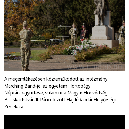
A megemlékezésen közreműködött az intézmény
Marching Band-je, az egyetem Hortobágy
Néptáncegyüttese, valamint a Magyar Honvédség
Bocskai István 11. Páncélozott Hajdúdandár Helyőrségi
Zenekara.