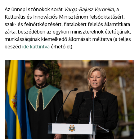
Az ünnepi szónokok sorát
Varga-Bajusz Veronika
, a
Kulturális és Innovációs Minisztérium felsőoktatásért,
szak- és felnőttképzésért, fiatalokért felelős államtitkára
zárta, beszédében az egykori miniszterelnök életútjának,
munkásságának kiemelkedő állomásait méltatva (a teljes
beszéd
ide kattintva
érhető el).