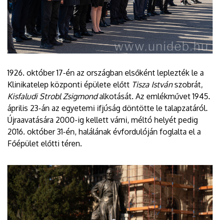
1926. október 17-én az országban elsőként leplezték le a
Klinikatelep központi épülete előtt
Tisza István
szobrát,
Kisfaludi Strobl Zsigmond
alkotását. Az emlékművet 1945.
április 23-án az egyetemi ifjúság döntötte le talapzatáról.
Újraavatására 2000-ig kellett várni, méltó helyét pedig
2016. október 31-én, halálának évfordulóján foglalta el a
Főépület előtti téren.