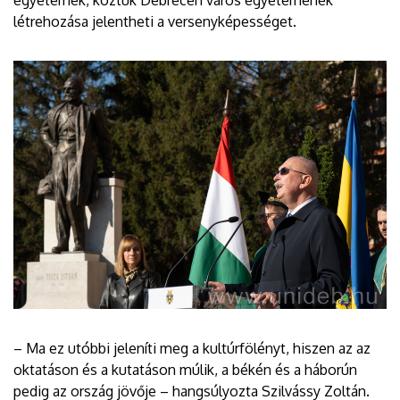
létrehozása jelentheti a versenyképességet.
– Ma ez utóbbi jeleníti meg a kultúrfölényt, hiszen az az
oktatáson és a kutatáson múlik, a békén és a háborún
pedig az ország jövője – hangsúlyozta Szilvássy Zoltán.