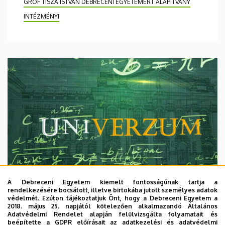
GRÓF TISZA ISTVÁN DEBRECENI EGYETEMÉRT ALAPÍTVÁNY
INTÉZMÉNYI
A Debreceni Egyetem kiemelt fontosságúnak tartja a
rendelkezésére bocsátott, illetve birtokába jutott személyes adatok
védelmét. Ezúton tájékoztatjuk Önt, hogy a Debreceni Egyetem a
2018. május 25. napjától kötelezően alkalmazandó Általános
Adatvédelmi Rendelet alapján felülvizsgálta folyamatait és
2026. augusztus 7.
beépítette a GDPR előírásait az adatkezelési és adatvédelmi