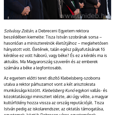
Szilvássy Zoltán
, a Debreceni Egyetem rektora
beszédében kiemelte: Tisza István szobrának sorsa –
hasonlóan a miniszterelnök életútjához – meglehetősen
hányatott volt. Életének, talán egész pályafutásának fő
kérdése ez volt: háború, vagy béke? És ez a kérdés ma is
aktuális. Ma Magyarország szuverén és az emberek
számára a béke a legfontosabb.
Az egyetem előtti teret díszítő Klebelsberg-szoborra
utalva a rektor párhuzamot vont a két arisztokrata
munkássága között.
Klebelsberg Kunó
egykori vallás- és
közoktatásügyi minisztert idézte, aki úgy vélte, a magyar
kultúrfölény hozza vissza az ország reputációját. Tisza
István pedig az iskolarendszer, az oktatás támogatása,
egyetemek, köztük Debrecen város egyetemének