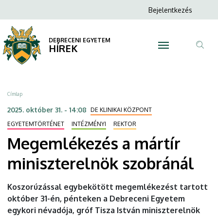
Megemlékezés
Ugrás
Anonim
Bejelentkezés
a
N
Felhasználói
a
tartalomra
fiók
DEBRECENI EGYETEM
mártír
HÍREK
menüje
Tar
miniszterelnök
ker
szobránál
Morzsa
Címlap
|
2025. október 31. - 14:08
DE KLINIKAI KÖZPONT
DEBRECENI
EGYETEMTÖRTÉNET
INTÉZMÉNYI
REKTOR
Megemlékezés a mártír
EGYETEM
miniszterelnök szobránál
Koszorúzással egybekötött megemlékezést tartott
október 31-én, pénteken a Debreceni Egyetem
egykori névadója, gróf Tisza István miniszterelnök