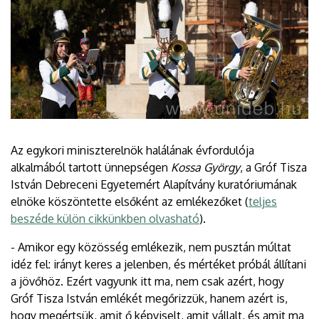
Az egykori miniszterelnök halálának évfordulója
alkalmából tartott ünnepségen
Kossa György
, a Gróf Tisza
István Debreceni Egyetemért Alapítvány kuratóriumának
elnöke köszöntette elsőként az emlékezőket (
teljes
beszéde külön cikkünkben olvasható
).
- Amikor egy közösség emlékezik, nem pusztán múltat
idéz fel: irányt keres a jelenben, és mértéket próbál állítani
a jövőhöz. Ezért vagyunk itt ma, nem csak azért, hogy
Gróf Tisza István emlékét megőrizzük, hanem azért is,
hogy megértsük, amit ő képviselt, amit vállalt, és amit ma