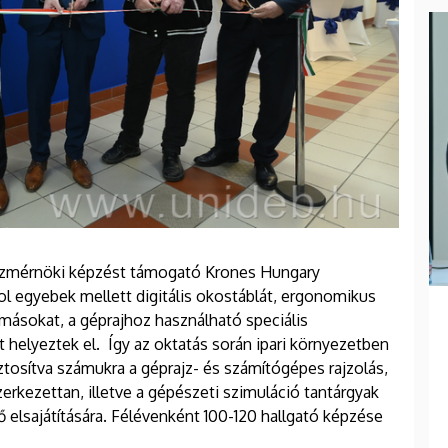
szmérnöki képzést támogató Krones Hungary
ol egyebek mellett digitális okostáblát, ergonomikus
ásokat, a géprajhoz használható speciális
helyeztek el. Így az oktatás során ipari környezetben
ztosítva számukra a géprajz- és számítógépes rajzolás,
erkezettan, illetve a gépészeti szimuláció tantárgyak
 elsajátítására. Félévenként 100-120 hallgató képzése