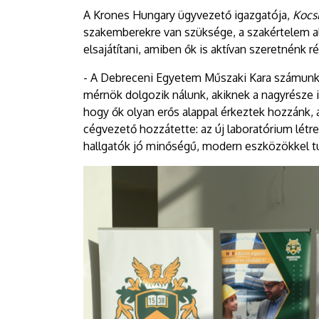
A Krones Hungary ügyvezető igazgatója,
Kocsi
szakemberekre van szüksége, a szakértelem al
elsajátítani, amiben ők is aktívan szeretnénk r
- A Debreceni Egyetem Műszaki Kara számunk
mérnök dolgozik nálunk, akiknek a nagyrésze it
hogy ők olyan erős alappal érkeztek hozzánk, 
cégvezető hozzátette: az új laboratórium létre
hallgatók jó minőségű, modern eszközökkel tu