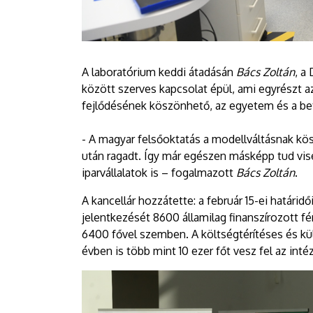
A laboratórium keddi átadásán
Bács Zoltán
, a
között szerves kapcsolat épül, ami egyrészt 
fejlődésének köszönhető, az egyetem és a bete
- A magyar felsőoktatás a modellváltásnak kö
után ragadt. Így már egészen másképp tud vis
iparvállalatok is – fogalmazott
Bács Zoltán
.
A kancellár hozzátette: a február 15-ei határi
jelentkezését 8600 államilag finanszírozott fér
6400 fővel szemben. A költségtérítéses és kül
évben is több mint 10 ezer főt vesz fel az int