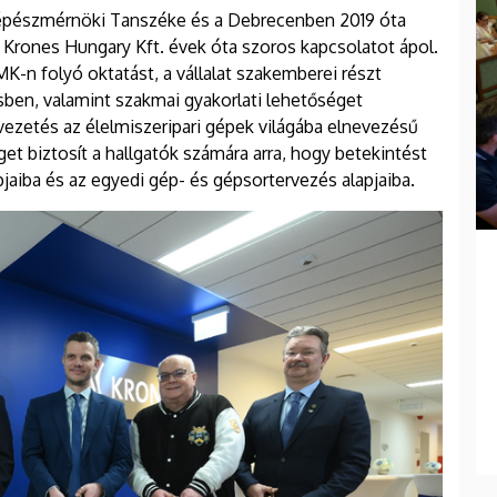
épészmérnöki Tanszéke és a Debrecenben 2019 óta
 Krones Hungary Kft. évek óta szoros kapcsolatot ápol.
K-n folyó oktatást, a vállalat szakemberei részt
en, valamint szakmai gyakorlati lehetőséget
vezetés az élelmiszeripari gépek világába elnevezésű
et biztosít a hallgatók számára arra, hogy betekintést
aiba és az egyedi gép- és gépsortervezés alapjaiba.