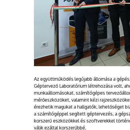
Az együttműködés legújabb állomása a gépé
Géptervező Laboratórium létrehozása volt, ah
munkaállomásokat, számítógépes tervezőállom
mérőeszközöket, valamint kézi rajzeszközöket 
érezhetik magukat a hallgatók, lehetőséget bi
a számítógéppel segített géptervezés, a gépsz
korszerű eszközökkel és szoftverekkel történő
válik ezáltal korszerűbbé.