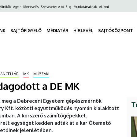
ő
Klinikák
Agrár
Köznevelés
Szervezetek A-tól Z-ig
Munkatársaknak
Alumni
gáció
INK
SAJTÓFIGYELŐ
MÉDIATÁR
HÍRLEVÉL
SAJTÓKÖZPONT
KANCELLÁR
MK
MŰSZAKI
zdagodott a DE MK
k meg a Debreceni Egyetem gépészmérnök
T
ary Kft. közötti együttműködés nyomán kialakított
umban. A korszerű számítógépekkel,
relt egységet kedden adták át a kar Ótemető
etőinek jelenlétében.