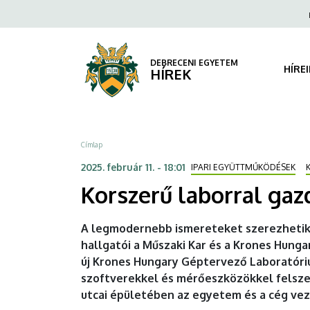
Korszerű
Ugrás
Fels
a
navi
laborral
tartalomra
gazdagodott
DEBRECENI EGYETEM
HÍRE
HÍREK
a
DE
Morzsa
Címlap
MK
2025. február 11. - 18:01
IPARI EGYÜTTMŰKÖDÉSEK
|
Korszerű laborral ga
DEBRECENI
A legmodernebb ismereteket szerezheti
EGYETEM
hallgatói a Műszaki Kar és a Krones Hung
új Krones Hungary Géptervező Laboratóri
szoftverekkel és mérőeszközökkel felsze
utcai épületében az egyetem és a cég vez