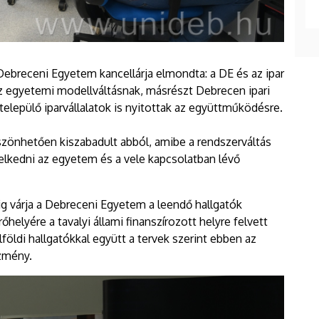
 Debreceni Egyetem kancellárja elmondta: a DE és az ipar
az egyetemi modellváltásnak, másrészt Debrecen ipari
lepülő iparvállalatok is nyitottak az együttműködésre.
szönhetően kiszabadult abból, amibe a rendszerváltás
elkedni az egyetem és a vele kapcsolatban lévő
dőig várja a Debreceni Egyetem a leendő hallgatók
őhelyére a tavalyi állami finanszírozott helyre felvett
földi hallgatókkal együtt a tervek szerint ebben az
ézmény.