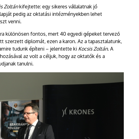
s Zoltán
kifejtette: egy sikeres vállalatnak jó
apját pedig az oktatási intézményekben lehet
észt venni.
ra különösen fontos, mert 40 egyedi gépeket tervező
t szerzett diplomát, ezen a karon. Az a tapasztalatunk,
amire tudunk építeni – jelentette ki
Kocsis Zoltán
. A
hozásával az volt a céljuk, hogy az oktatók és a
djanak tanulni.