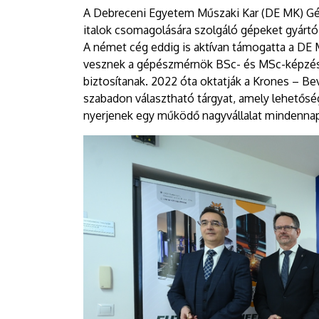
A Debreceni Egyetem Műszaki Kar (DE MK) G
italok csomagolására szolgáló gépeket gyártó
A német cég eddig is aktívan támogatta a DE M
vesznek a gépészmérnök BSc- és MSc-képzésb
biztosítanak. 2022 óta oktatják a Krones – Be
szabadon választható tárgyat, amely lehetőség
nyerjenek egy működő nagyvállalat mindennapj