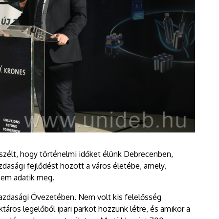
szélt, hogy történelmi időket élünk Debrecenben,
zdasági fejlődést hozott a város életébe, amely,
sem adatik meg.
 Gazdasági Övezetében. Nem volt kis felelősség
táros legelőből ipari parkot hozzunk létre, és amikor a