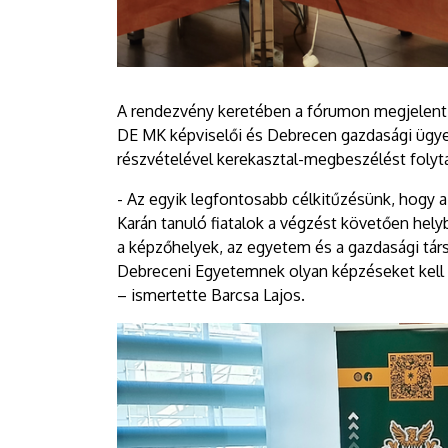
A rendezvény keretében a fórumon megjelent c
DE MK képviselői és Debrecen gazdasági ügye
részvételével kerekasztal-megbeszélést folyta
- Az egyik legfontosabb célkitűzésünk, hogy
Karán tanuló fiatalok a végzést követően hel
a képzőhelyek, az egyetem és a gazdasági tár
Debreceni Egyetemnek olyan képzéseket kell f
– ismertette Barcsa Lajos.