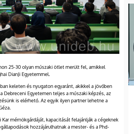
on 25-30 olyan műszaki ötlet merült fel, amikkel
ghai DianJi Egyetemmel.
gban keleten és nyugaton egyaránt, akikkel a jövőben
a Debreceni Egyetemen teljes a műszaki képzés, az
ésünk is elérhető. Az egyik ilyen partner lehetne a
 Géza.
i Kar mérnökgárdáját, kapacitását felajánlják a cégeknek
egállapodások hozzájárulhatnak a mester- és a Phd-