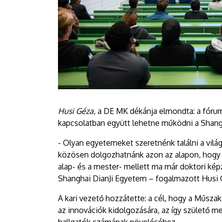
Husi Géza
, a DE MK dékánja elmondta: a fórum
kapcsolatban együtt lehetne működni a Shan
- Olyan egyetemeket szeretnénk találni a vilá
közösen dolgozhatnánk azon az alapon, hogy 
alap- és a mester- mellett ma már doktori képz
Shanghai DianJi Egyetem – fogalmazott Husi
A kari vezető hozzátette: a cél, hogy a Műszak
az innovációk kidolgozására, az így születő m