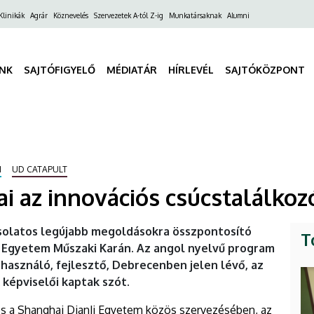
ő
Klinikák
Agrár
Köznevelés
Szervezetek A-tól Z-ig
Munkatársaknak
Alumni
gáció
INK
SAJTÓFIGYELŐ
MÉDIATÁR
HÍRLEVÉL
SAJTÓKÖZPONT
I
UD CATAPULT
ai az innovációs csúcstalálkoz
pcsolatos legújabb megoldásokra összpontosító
T
i Egyetem Műszaki Karán. Az angol nyelvű program
asználó, fejlesztő, Debrecenben jelen lévő, az
képviselői kaptak szót.
s a Shanghai DianJi Egyetem közös szervezésében, az