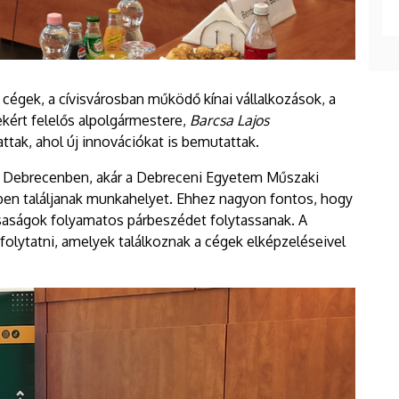
égek, a cívisvárosban működő kínai vállalkozások, a
kért felelős alpolgármestere,
Barcsa Lajos
ttak, ahol új innovációkat is bemutattak.
 a Debrecenben, akár a Debreceni Egyetem Műszaki
yben találjanak munkahelyet. Ehhez nagyon fontos, hogy
saságok folyamatos párbeszédet folytassanak. A
olytatni, amelyek találkoznak a cégek elképzeléseivel