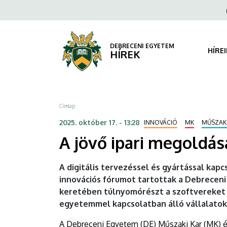
A
Ugrás
Fels
a
navi
jövő
tartalomra
ipari
DEBRECENI EGYETEM
HÍRE
HÍREK
megoldásai
az
Morzsa
Címlap
innovációs
2025. október 17. - 13:28
INNOVÁCIÓ
MK
MŰSZAK
csúcstalálkozón
A jövő ipari megoldás
|
A digitális tervezéssel és gyártással ka
DEBRECENI
innovációs fórumot tartottak a Debrecen
keretében túlnyomórészt a szoftvereket h
EGYETEM
egyetemmel kapcsolatban álló vállalatok 
A Debreceni Egyetem (DE) Műszaki Kar (MK) é