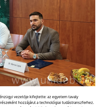
pénzügyi vezetője kifejtette: az egyetem tavaly
részeként hozzájárul a technológiai tudástranszferhez.