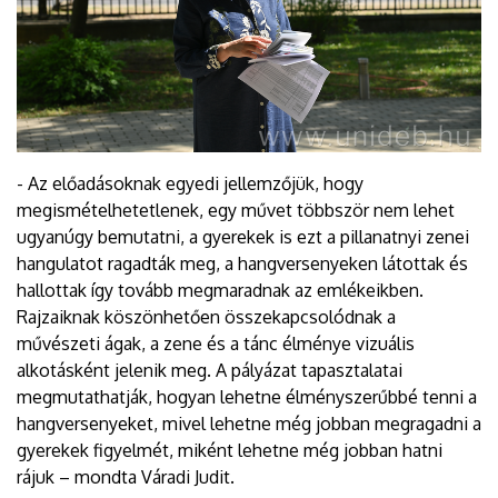
- Az előadásoknak egyedi jellemzőjük, hogy
megismételhetetlenek, egy művet többször nem lehet
ugyanúgy bemutatni, a gyerekek is ezt a pillanatnyi zenei
hangulatot ragadták meg, a hangversenyeken látottak és
hallottak így tovább megmaradnak az emlékeikben.
Rajzaiknak köszönhetően összekapcsolódnak a
művészeti ágak, a zene és a tánc élménye vizuális
alkotásként jelenik meg. A pályázat tapasztalatai
megmutathatják, hogyan lehetne élményszerűbbé tenni a
hangversenyeket, mivel lehetne még jobban megragadni a
gyerekek figyelmét, miként lehetne még jobban hatni
rájuk – mondta Váradi Judit.