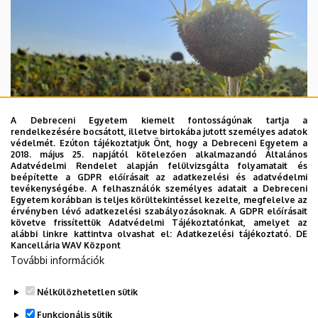
A Debreceni Egyetem kiemelt fontosságúnak tartja a
rendelkezésére bocsátott, illetve birtokába jutott személyes adatok
védelmét. Ezúton tájékoztatjuk Önt, hogy a Debreceni Egyetem a
2018. május 25. napjától kötelezően alkalmazandó Általános
Adatvédelmi Rendelet alapján felülvizsgálta folyamatait és
beépítette a GDPR előírásait az adatkezelési és adatvédelmi
2026. augusztus 4.
tevékenységébe. A felhasználók személyes adatait a Debreceni
Egyetem korábban is teljes körültekintéssel kezelte, megfelelve az
A hőség árnyékában az agrárium
érvényben lévő adatkezelési szabályozásoknak. A GDPR előírásait
követve frissítettük Adatvédelmi Tájékoztatónkat, amelyet az
alábbi linkre kattintva olvashat el:
Adatkezelési tájékoztató.
DE
AGRÁRTUDOMÁNY
AKIT
MÉK
Kancellária WAV Központ
További információk
Nélkülözhetetlen sütik
Funkcionális sütik