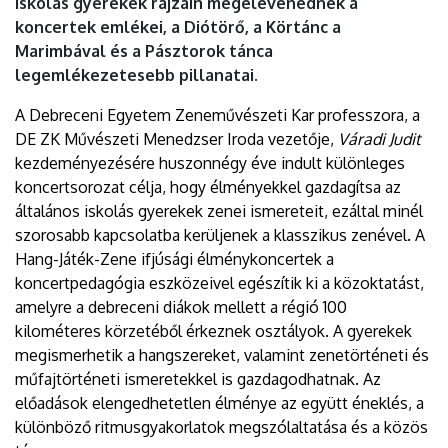
iskolás gyerekek rajzain megelevenednek a
koncertek emlékei, a Diótörő, a Körtánc a
Marimbával és a Pásztorok tánca
legemlékezetesebb pillanatai.
A Debreceni Egyetem Zeneművészeti Kar professzora, a
DE ZK Művészeti Menedzser Iroda vezetője,
Váradi Judit
kezdeményezésére huszonnégy éve indult különleges
koncertsorozat célja, hogy élményekkel gazdagítsa az
általános iskolás gyerekek zenei ismereteit, ezáltal minél
szorosabb kapcsolatba kerüljenek a klasszikus zenével. A
Hang-Játék-Zene ifjúsági élménykoncertek a
koncertpedagógia eszközeivel egészítik ki a közoktatást,
amelyre a debreceni diákok mellett a régió 100
kilométeres körzetéből érkeznek osztályok. A gyerekek
megismerhetik a hangszereket, valamint zenetörténeti és
műfajtörténeti ismeretekkel is gazdagodhatnak. Az
előadások elengedhetetlen élménye az együtt éneklés, a
különböző ritmusgyakorlatok megszólaltatása és a közös