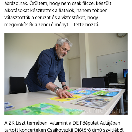
ábrázolnak. Örültem, hogy nem csak filccel készült
alkotásokat készítettek a fiatalok, hanem többen
választották a ceruzát és a vízfestéket, hogy
megörökítsék a zenei élményt – tette hozzá.
A ZK Liszt termében, valamint a DE Főépület Aulájában
tartott koncerteken Csajkovszkij Diótörő című szvitjéből