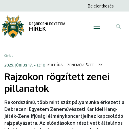
Rajzokon
Ugrás
Anonim
Bejelentkezés
a
N
Felhasználói
rögzített
tartalomra
fiók
DEBRECENI EGYETEM
zenei
HÍREK
menüje
Tar
pillanatok
ker
|
Morzsa
Címlap
DEBRECENI
2025. június 17. - 13:10
KULTÚRA
ZENEMŰVÉSZET
ZK
Rajzokon rögzített zenei
EGYETEM
pillanatok
Rekordszámú, több mint száz pályamunka érkezett a
Debreceni Egyetem Zeneművészeti Kar idei Hang-
Játék-Zene ifjúsági élménykoncertjeihez kapcsolódó
rajzpályázatra. Az előadásokon részt vett általános