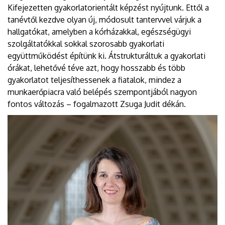
Kifejezetten gyakorlatorientált képzést nyújtunk. Ettől a
tanévtől kezdve olyan új, módosult tantervvel várjuk a
hallgatókat, amelyben a kórházakkal, egészségügyi
szolgáltatókkal sokkal szorosabb gyakorlati
együttműködést építünk ki. Átstrukturáltuk a gyakorlati
órákat, lehetővé téve azt, hogy hosszabb és több
gyakorlatot teljesíthessenek a fiatalok, mindez a
munkaerőpiacra való belépés szempontjából nagyon
fontos változás – fogalmazott Zsuga Judit dékán.