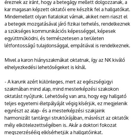
éreznek az iránt, hogy a betegágy mellett dolgozzanak, a
kar magasan képzett oktatói erre készítik fel a hallgatókat.
Mindemellett olyan fiatalokat várnak, akiket nem riaszt el
a betegek mozgatásával járó fizikai terhelés, rendelkeznek
a szükséges kommunikációs képességgel, képesek
együttműködni, és természetesen a területen
létfontosságú tulajdonsággal, empátiával is rendelkeznek.
Mivel a karon hiányszakmákat oktatnak, így az NK kiváló
elhelyezkedési lehetőségeket is kínál.
- A karunk azért különleges, mert az egészségügyi
szakmában mind alap, mind mesterképzési szakokon
oktatást nyújtunk. Lehetőség van arra, hogy egy hallgató
teljes egyetemi életpályáját végig kísérjük, ez megjelenik
egyrészt az alap- és a mesterképzési szakjaink
harmonizált tantárgyi struktúrájában, másrészt az oktatók
mély elkötelezettségében is. Akár a doktori fokozat
megszerzésééig elkísérhetjük a hallgatóinkat.