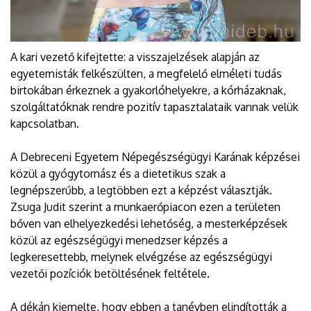
A kari vezető kifejtette: a visszajelzések alapján az
egyetemisták felkészülten, a megfelelő elméleti tudás
birtokában érkeznek a gyakorlóhelyekre, a kórházaknak,
szolgáltatóknak rendre pozitív tapasztalataik vannak velük
kapcsolatban.
A Debreceni Egyetem Népegészségügyi Karának képzései
közül a gyógytornász és a dietetikus szak a
legnépszerűbb, a legtöbben ezt a képzést választják.
Zsuga Judit szerint a munkaerőpiacon ezen a területen
bőven van elhelyezkedési lehetőség, a mesterképzések
közül az egészségügyi menedzser képzés a
legkeresettebb, melynek elvégzése az egészségügyi
vezetői pozíciók betöltésének feltétele.
A dékán kiemelte, hogy ebben a tanévben elindították a