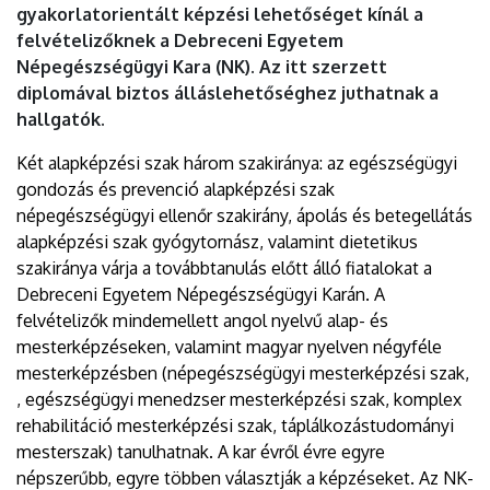
gyakorlatorientált képzési lehetőséget kínál a
felvételizőknek a Debreceni Egyetem
Népegészségügyi Kara (NK). Az itt szerzett
diplomával biztos álláslehetőséghez juthatnak a
hallgatók.
Két alapképzési szak három szakiránya: az egészségügyi
gondozás és prevenció alapképzési szak
népegészségügyi ellenőr szakirány, ápolás és betegellátás
alapképzési szak gyógytornász, valamint dietetikus
szakiránya várja a továbbtanulás előtt álló fiatalokat a
Debreceni Egyetem Népegészségügyi Karán. A
felvételizők mindemellett angol nyelvű alap- és
mesterképzéseken, valamint magyar nyelven négyféle
mesterképzésben (népegészségügyi mesterképzési szak,
, egészségügyi menedzser mesterképzési szak, komplex
rehabilitáció mesterképzési szak, táplálkozástudományi
mesterszak) tanulhatnak. A kar évről évre egyre
népszerűbb, egyre többen választják a képzéseket. Az NK-