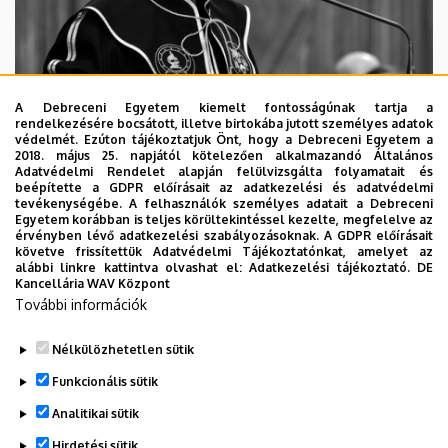
A Debreceni Egyetem kiemelt fontosságúnak tartja a
rendelkezésére bocsátott, illetve birtokába jutott személyes adatok
védelmét. Ezúton tájékoztatjuk Önt, hogy a Debreceni Egyetem a
2018. május 25. napjától kötelezően alkalmazandó Általános
Adatvédelmi Rendelet alapján felülvizsgálta folyamatait és
2026. augusztus 5.
beépítette a GDPR előírásait az adatkezelési és adatvédelmi
Díszdoktorát gyászolja a Debreceni
tevékenységébe. A felhasználók személyes adatait a Debreceni
Egyetem korábban is teljes körültekintéssel kezelte, megfelelve az
Egyetem
érvényben lévő adatkezelési szabályozásoknak. A GDPR előírásait
követve frissítettük Adatvédelmi Tájékoztatónkat, amelyet az
alábbi linkre kattintva olvashat el:
Adatkezelési tájékoztató.
DE
INTÉZMÉNYI
TTK
TUDOMÁNY
Kancellária WAV Központ
További információk
Nélkülözhetetlen sütik
Funkcionális sütik
Analitikai sütik
Hirdetési sütik