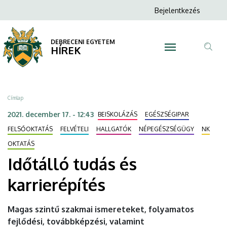
Időtálló
Ugrás
Anonim
Bejelentkezés
a
N
Felhasználói
tudás
tartalomra
fiók
DEBRECENI EGYETEM
és
HÍREK
menüje
Tar
karrierépítés
ker
|
Morzsa
Címlap
DEBRECENI
2021. december 17. - 12:43
BEISKOLÁZÁS
EGÉSZSÉGIPAR
EGYETEM
FELSŐOKTATÁS
FELVÉTELI
HALLGATÓK
NÉPEGÉSZSÉGÜGY
NK
OKTATÁS
Időtálló tudás és
karrierépítés
Magas szintű szakmai ismereteket, folyamatos
fejlődési, továbbképzési, valamint