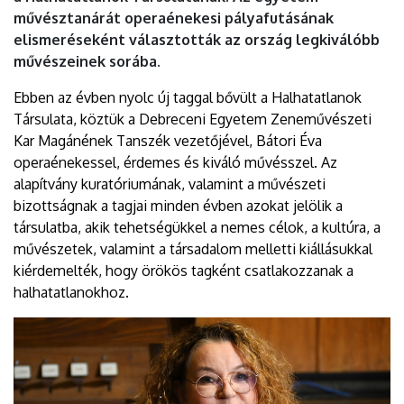
művésztanárát operaénekesi pályafutásának
elismeréseként választották az ország legkiválóbb
művészeinek sorába.
Ebben az évben nyolc új taggal bővült a Halhatatlanok
Társulata, köztük a Debreceni Egyetem Zeneművészeti
Kar Magánének Tanszék vezetőjével, Bátori Éva
operaénekessel, érdemes és kiváló művésszel. Az
alapítvány kuratóriumának, valamint a művészeti
bizottságnak a tagjai minden évben azokat jelölik a
társulatba, akik tehetségükkel a nemes célok, a kultúra, a
művészetek, valamint a társadalom melletti kiállásukkal
kiérdemelték, hogy örökös tagként csatlakozzanak a
halhatatlanokhoz.