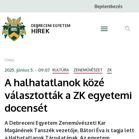
A
Ugrás
Anonim
Bejelentkezés
a
N
Felhasználói
halhatatlanok
tartalomra
fiók
DEBRECENI EGYETEM
közé
HÍREK
menüje
Tar
választották
ker
a
Morzsa
Címlap
ZK
2025. június 5. - 09:07
KULTÚRA
ZENEMŰVÉSZET
ZK
A halhatatlanok közé
egyetemi
választották a ZK egyetemi
docensét
docensét
|
DEBRECENI
A Debreceni Egyetem Zeneművészeti Kar
Magánének Tanszék vezetője, Bátori Éva is tagja lett
EGYETEM
a Halhatatlanok Társulatának. Az egyetem