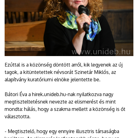
Ezúttal is a közönség döntött arról, kik legyenek az új
tagok, a kitüntetettek névsorát Szinetár Miklós, az
alapítvány kuratóriumi elnöke jelentette be.
Bátori Éva a hirek.unideb.hu-nak nyilatkozva nagy
megtiszteltetésnek nevezte az elismerést és mint
mondta: hálás, hogy a szakma mellett a közönség is őt
választotta.
- Megtisztelő, hogy egy ennyire illusztris társaságba