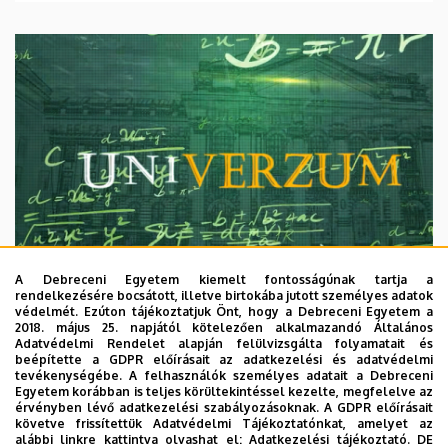
A Debreceni Egyetem kiemelt fontosságúnak tartja a
rendelkezésére bocsátott, illetve birtokába jutott személyes adatok
védelmét. Ezúton tájékoztatjuk Önt, hogy a Debreceni Egyetem a
2018. május 25. napjától kötelezően alkalmazandó Általános
Adatvédelmi Rendelet alapján felülvizsgálta folyamatait és
2026. augusztus 7.
beépítette a GDPR előírásait az adatkezelési és adatvédelmi
Univerzum: A Debreceni Egyetem
tevékenységébe. A felhasználók személyes adatait a Debreceni
Egyetem korábban is teljes körültekintéssel kezelte, megfelelve az
titkos receptjei
érvényben lévő adatkezelési szabályozásoknak. A GDPR előírásait
követve frissítettük Adatvédelmi Tájékoztatónkat, amelyet az
alábbi linkre kattintva olvashat el:
Adatkezelési tájékoztató.
DE