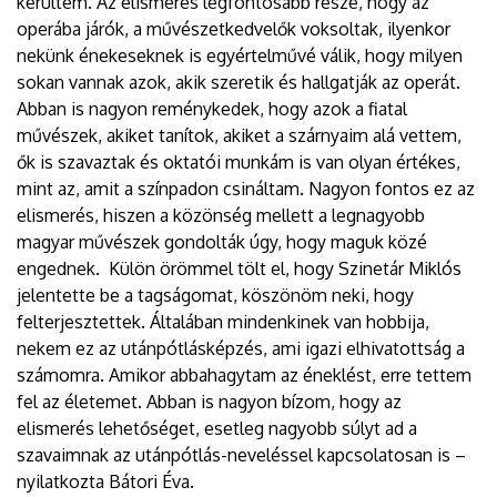
kerültem. Az elismerés legfontosabb része, hogy az
operába járók, a művészetkedvelők voksoltak, ilyenkor
nekünk énekeseknek is egyértelművé válik, hogy milyen
sokan vannak azok, akik szeretik és hallgatják az operát.
Abban is nagyon reménykedek, hogy azok a fiatal
művészek, akiket tanítok, akiket a szárnyaim alá vettem,
ők is szavaztak és oktatói munkám is van olyan értékes,
mint az, amit a színpadon csináltam. Nagyon fontos ez az
elismerés, hiszen a közönség mellett a legnagyobb
magyar művészek gondolták úgy, hogy maguk közé
engednek. Külön örömmel tölt el, hogy Szinetár Miklós
jelentette be a tagságomat, köszönöm neki, hogy
felterjesztettek. Általában mindenkinek van hobbija,
nekem ez az utánpótlásképzés, ami igazi elhivatottság a
számomra. Amikor abbahagytam az éneklést, erre tettem
fel az életemet. Abban is nagyon bízom, hogy az
elismerés lehetőséget, esetleg nagyobb súlyt ad a
szavaimnak az utánpótlás-neveléssel kapcsolatosan is –
nyilatkozta Bátori Éva.