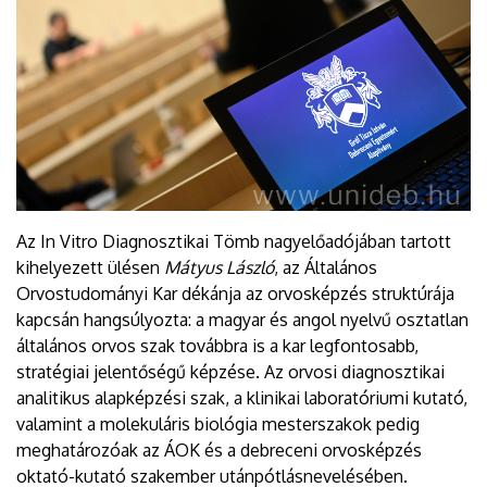
Az In Vitro Diagnosztikai Tömb nagyelőadójában tartott
kihelyezett ülésen
Mátyus László
, az Általános
Orvostudományi Kar dékánja az orvosképzés struktúrája
kapcsán hangsúlyozta: a magyar és angol nyelvű osztatlan
általános orvos szak továbbra is a kar legfontosabb,
stratégiai jelentőségű képzése. Az orvosi diagnosztikai
analitikus alapképzési szak, a klinikai laboratóriumi kutató,
valamint a molekuláris biológia mesterszakok pedig
meghatározóak az ÁOK és a debreceni orvosképzés
oktató-kutató szakember utánpótlásnevelésében.