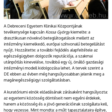
A Debreceni Egyetem Klinikai Központjának
tevékenysége kapcsán
Kossa György
kiemelte: a
drasztikusan növekvő beteglátogatások mellett az
intézmény kiemelkedő, európai színvonalú betegellátást
nyújt. Hozzátette: a további fejlődés alapfeltétele az
egészségügyben dolgozók reputációja, a szakmai
utánpótlás kinevelése, továbbá egy új, önálló gazdasági
intézményi modell kidolgozása lehet. A tervek szerint a
DE ebben az évben még hangsúlyosabban jelenik meg a
magánegészségügyi szolgáltatásban.
A kuratóriumi elnök előadásának zárásaként hangsúlyozta:
az egyetemi közösség döntéseit nem egyéni érdekek,
hanem a közösség és a jövő generációinak szolgálata kell,
hogy vezesse. Mint mondta: a múlt tapasztalataira építve,