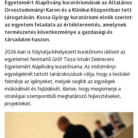
Egyetemért Alapítvány kuratóriumának az Általános
Orvostudományi Karon és a Klinikai Központban tett
látogatásán. Kossa György kuratóriumi elnök szerint:
az egyetem feladata az értékteremtés, amelynek
természetes következménye a gazdasági és
társadalmi haszon.
2026-ban is folytatja kihelyezett kuratóriumi üléseit az
egyetemet fenntartó Gróf Tisza István Debreceni
Egyetemért Alapítvány kuratóriuma. Az intézményi
egységeknél tartott tanácskozások célja, hogy a testület
felmérje az igényeket, melyek segítik az egységek
működését és fejlődését, illetve, hogy megismerje a
stratégiai szempontból meghatározó fejlesztéseket,
projekteket.