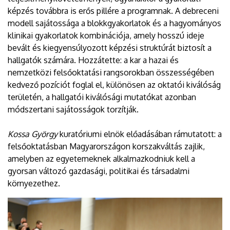
képzés továbbra is erős pillére a programnak. A debreceni
modell sajátossága a blokkgyakorlatok és a hagyományos
klinikai gyakorlatok kombinációja, amely hosszú ideje
bevált és kiegyensúlyozott képzési struktúrát biztosít a
hallgatók számára. Hozzátette: a kar a hazai és
nemzetközi felsőoktatási rangsorokban összességében
kedvező pozíciót foglal el, különösen az oktatói kiválóság
területén, a hallgatói kiválósági mutatókat azonban
módszertani sajátosságok torzítják.
Kossa György
kuratóriumi elnök előadásában rámutatott: a
felsőoktatásban Magyarországon korszakváltás zajlik,
amelyben az egyetemeknek alkalmazkodniuk kell a
gyorsan változó gazdasági, politikai és társadalmi
környezethez.