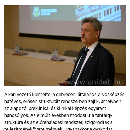
A kari vezető kiemelte: a debreceni általános orvosképzés
hatéves, erősen strukturált rendszerben zajlik, amelyben
az alapozó, preklinikai és klinikai képzés egyaránt
hangsúlyos. Az elmúlt években módosult a tantárgyi
struktúra és az előrehaladási rendszer, szigorodtak a
teljesítménykövetelmények, ugyanakkor a gyakorlati