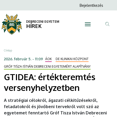
GTIDEA:
Ugrás
Anonim
Bejelentkezés
a
N
Felhasználói
értékteremtés
tartalomra
fiók
DEBRECENI EGYETEM
versenyhelyzetben
HÍREK
menüje
Tar
|
ker
DEBRECENI
Morzsa
Címlap
EGYETEM
2026. február 5. - 11:09
ÁOK
DE KLINIKAI KÖZPONT
GRÓF TISZA ISTVÁN DEBRECENI EGYETEMÉRT ALAPÍTVÁNY
GTIDEA: értékteremtés
versenyhelyzetben
A stratégiai célokról, ágazati célkitűzésekről,
feladatokról és jövőbeni tervekről volt szó az
egyetemet fenntartó Gróf Tisza István Debreceni