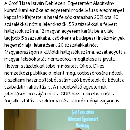
A Gróf Tisza István Debreceni Egyetemért Alapítvány
kuratóriumi elnöke az egyetemi modellváltás eredményei
kapcsán kifejtette: a hazai felsőoktatásban 2021 óta 40
százalékkal nőtt a jelentkezők, 55 százalékkal a felvett
hallgatók száma, 12 magyar egyetem került be a világ
legjobb 5 százalékába, csökkent a budapesti intézmények
hegemóniája. Jelentősen, 20 százalékkal nőtt
Magyarországon a külföldi hallgatók száma, ezzel együtt a
magyar felsőoktatás nemzetközi megítélése is javult.
Hetven százalékkal több minősített Q1-es, D1-es
nemzetközi publikáció jelent meg, többszörösére nőttek
a szellemi hasznosításból származó bevételek és bővült a
szabadalmi aktivitás is. A modellváltó egyetemek
jelentősen hozzájárulnak a GDP-hez, miközben nőtt a
foglalkoztatás a szektorban és az intézményi vagyon is.