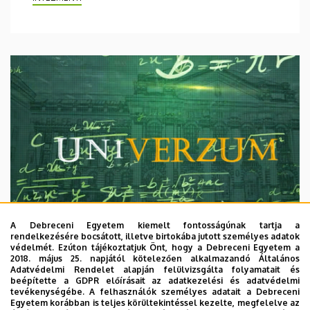
A Debreceni Egyetem kiemelt fontosságúnak tartja a
rendelkezésére bocsátott, illetve birtokába jutott személyes adatok
védelmét. Ezúton tájékoztatjuk Önt, hogy a Debreceni Egyetem a
2018. május 25. napjától kötelezően alkalmazandó Általános
Adatvédelmi Rendelet alapján felülvizsgálta folyamatait és
2026. augusztus 7.
beépítette a GDPR előírásait az adatkezelési és adatvédelmi
Univerzum: A Debreceni Egyetem
tevékenységébe. A felhasználók személyes adatait a Debreceni
Egyetem korábban is teljes körültekintéssel kezelte, megfelelve az