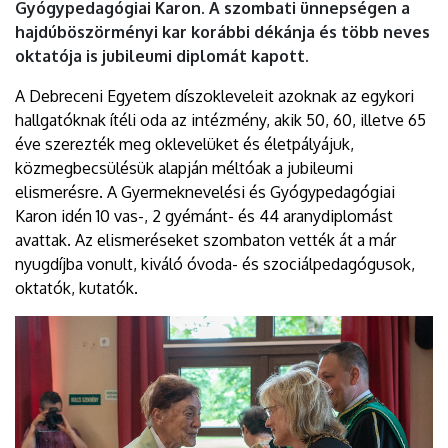
Gyógypedagógiai Karon. A szombati ünnepségen a
hajdúböszörményi kar korábbi dékánja és több neves
oktatója is jubileumi diplomát kapott.
A Debreceni Egyetem díszokleveleit azoknak az egykori
hallgatóknak ítéli oda az intézmény, akik 50, 60, illetve 65
éve szerezték meg oklevelüket és életpályájuk,
közmegbecsülésük alapján méltóak a jubileumi
elismerésre. A Gyermeknevelési és Gyógypedagógiai
Karon idén 10 vas-, 2 gyémánt- és 44 aranydiplomást
avattak. Az elismeréseket szombaton vették át a már
nyugdíjba vonult, kiváló óvoda- és szociálpedagógusok,
oktatók, kutatók.