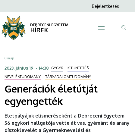
Generációk
Ugrás
Anonim
Bejelentkezés
a
N
Felhasználói
életútját
tartalomra
fiók
DEBRECENI EGYETEM
egyengették
HÍREK
menüje
Tar
|
ker
DEBRECENI
Morzsa
Címlap
EGYETEM
2023. június 19. - 14:38
GYGYK
KITÜNTETÉS
NEVELÉSTUDOMÁNY
TÁRSADALOMTUDOMÁNY
Generációk életútját
egyengették
Életpályájuk elismeréseként a Debreceni Egyetem
56 egykori hallgatója vette át vas, gyémánt és arany
díszoklevelét a Gyermeknevelési és