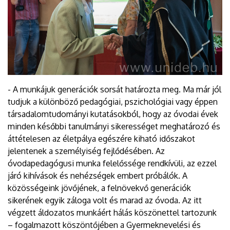
- A munkájuk generációk sorsát határozta meg. Ma már jól
tudjuk a különböző pedagógiai, pszichológiai vagy éppen
társadalomtudományi kutatásokból, hogy az óvodai évek
minden későbbi tanulmányi sikerességet meghatározó és
áttételesen az életpálya egészére kiható időszakot
jelentenek a személyiség fejlődésében. Az
óvodapedagógusi munka felelőssége rendkívüli, az ezzel
járó kihívások és nehézségek embert próbálók. A
közösségeink jövőjének, a felnövekvő generációk
sikerének egyik záloga volt és marad az óvoda. Az itt
végzett áldozatos munkáért hálás köszönettel tartozunk
– fogalmazott köszöntőjében a Gyermeknevelési és