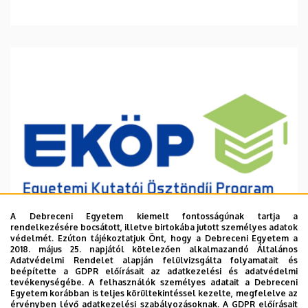
A Debreceni Egyetem kiemelt fontosságúnak tartja a
rendelkezésére bocsátott, illetve birtokába jutott személyes adatok
védelmét. Ezúton tájékoztatjuk Önt, hogy a Debreceni Egyetem a
2018. május 25. napjától kötelezően alkalmazandó Általános
Adatvédelmi Rendelet alapján felülvizsgálta folyamatait és
2026. augusztus 6.
beépítette a GDPR előírásait az adatkezelési és adatvédelmi
Ösztöndíj a tudományos munka
tevékenységébe. A felhasználók személyes adatait a Debreceni
Egyetem korábban is teljes körültekintéssel kezelte, megfelelve az
támogatására
érvényben lévő adatkezelési szabályozásoknak. A GDPR előírásait