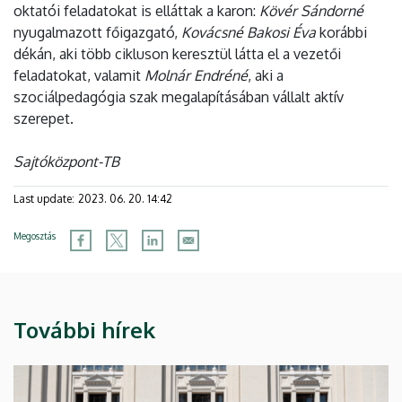
oktatói feladatokat is elláttak a karon:
Kövér Sándorné
nyugalmazott főigazgató,
Kovácsné Bakosi Éva
korábbi
dékán, aki több cikluson keresztül látta el a vezetői
feladatokat, valamit
Molnár Endréné
, aki a
szociálpedagógia szak megalapításában vállalt aktív
szerepet.
Sajtóközpont-TB
Last update:
2023. 06. 20. 14:42
Megosztás
További hírek