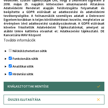
védelmét. Ezúton tájékoztatjuk Önt, hogy a Debreceni Egyetem a
2018. május 25. napjától kötelezően alkalmazandó Általános
Adatvédelmi Rendelet alapján felülvizsgálta folyamatait és
2026. augusztus 5.
beépítette a GDPR előírásait az adatkezelési és adatvédelmi
Díszdoktorát gyászolja a Debreceni
tevékenységébe. A felhasználók személyes adatait a Debreceni
Egyetem korábban is teljes körültekintéssel kezelte, megfelelve az
Egyetem
érvényben lévő adatkezelési szabályozásoknak. A GDPR előírásait
követve frissítettük Adatvédelmi Tájékoztatónkat, amelyet az
alábbi linkre kattintva olvashat el:
Adatkezelési tájékoztató.
DE
INTÉZMÉNYI
TTK
TUDOMÁNY
Kancellária WAV Központ
További információk
Nélkülözhetetlen sütik
Funkcionális sütik
Analitikai sütik
Hirdetési sütik
KIVÁLASZTOTTAK MENTÉSE
WITHDRAW CONSENT
DEBRECENI EGYETEM
ÖSSZES ELUTASÍTÁSA
Adatvédelem
Adatvédelem