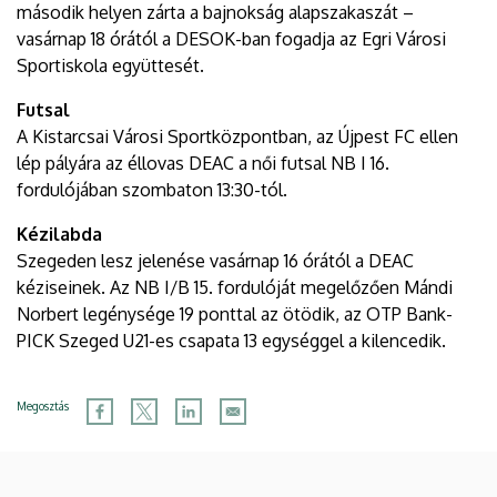
második helyen zárta a bajnokság alapszakaszát –
vasárnap 18 órától a DESOK-ban fogadja az Egri Városi
Sportiskola együttesét.
Futsal
A Kistarcsai Városi Sportközpontban, az Újpest FC ellen
lép pályára az éllovas DEAC a női futsal NB I 16.
fordulójában szombaton 13:30-tól.
Kézilabda
Szegeden lesz jelenése vasárnap 16 órától a DEAC
kéziseinek. Az NB I/B 15. fordulóját megelőzően Mándi
Norbert legénysége 19 ponttal az ötödik, az OTP Bank-
PICK Szeged U21-es csapata 13 egységgel a kilencedik.
Megosztás