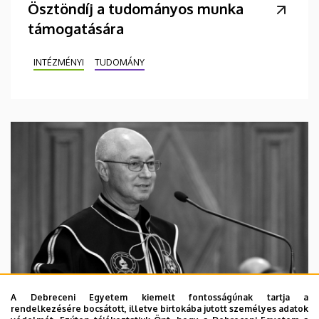
Ösztöndíj a tudományos munka
támogatására
INTÉZMÉNYI
TUDOMÁNY
A Debreceni Egyetem kiemelt fontosságúnak tartja a
rendelkezésére bocsátott, illetve birtokába jutott személyes adatok