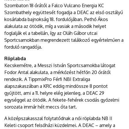
Szombaton 18 órától a Falco Vulcano Energia KC
Szombathely együttesét fogadja a DEAC az első osztályú
kosárlabda bajnokság 18. fordulójában. Pethő Ákos
alakulata az ötödik, míg a vasiak a második helyet
foglalják el a tabellán, így az Oláh Gábor utcai
Sportcsarnokban megrendezett találkozó egyértelműen a
forduló rangadója.
Röplabda
Kecskemétre, a Messzi István Sportcsarnokba látogat
Fodor Antal alakulata, a mérkőzést hétfőn 20 órától
rendezik. A TippmixPro Férfi NBI Extraliga
alapszakaszában a KRC eddig mindössze 8 pontot
gyűjtött, ami a 11. helyre elég jelenleg, a DEAC 29
egységgel az ötödik. A fekete-fehérek csodás győzelmi
sorozata immár hét meccs óta tart.
A középszakasszal folytatódnak a női röplabda NB II
Keleti csoport felsőházi küzdelmei. A DEAC – amely a