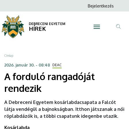
A
Ugrás
Anonim
Bejelentkezés
a
N
Felhasználói
forduló
tartalomra
fiók
DEBRECENI EGYETEM
rangadóját
HÍREK
menüje
Tar
rendezik
ker
|
Morzsa
Címlap
DEBRECENI
2026. január 30. - 08:48
DEAC
A forduló rangadóját
EGYETEM
rendezik
A Debreceni Egyetem kosárlabdacsapata a Falcót
látja vendégül a bajnokságban. Itthon játszanak a női
röplabdázók is, a többi csapatunk idegenbe utazik.
Kosárlabda