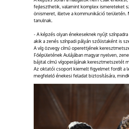
fejleszthetik, valamint komplex ismereteket sz
önismeret, illetve a kommunikáció területén.
tanulnak.
- A képzés olyan énekeseknek nyújt színpadra 
akik a zenés színpadi pályán szólistaként is 
A víg özvegy című operettjének keresztmetsze
Főépületének Aulájában magyar nyelven, zenek
bájital című vígoperájának keresztmetszetét m
Az oktatói csoport kiemelt figyelmet fordít a
megfelelő énekesi feladat biztosítására, mindk