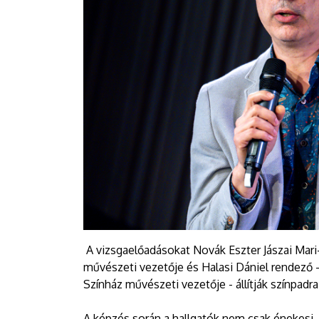
A vizsgaelőadásokat Novák Eszter Jászai Mari-d
művészeti vezetője és Halasi Dániel rendező -
Színház művészeti vezetője - állítják színpadra
A képzés során a hallgatók nem csak énekesi