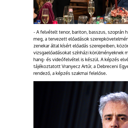
- A felvételt tenor, bariton, basszus, szoprán
meg, a tervezett előadások szerepkövetelmé
zenekar által kísért előadás szerepeiben, közö
vizsgaelőadásokat színházi körülményeknek me
hang- és videófelvétel is készül. A képzés el
tájékoztatott Vranyecz Artúr, a Debreceni E
rendező, a képzés szakmai felelőse.