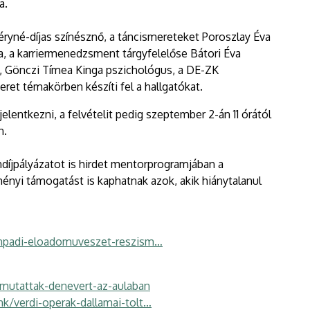
a.
éryné-díjas színésznő, a táncismereteket Poroszlay Éva
a, a karriermenedzsment tárgyfelelőse Bátori Éva
, Gönczi Tímea Kinga pszichológus, a DE-ZK
ret témakörben készíti fel a hallgatókat.
elentkezni, a felvételit pedig szeptember 2-án 11 órától
n.
díjpályázatot is hirdet mentorprogramjában a
nyi támogatást is kaphatnak azok, akik hiánytalanul
inpadi-eloadomuveszet-reszism…
emutattak-denevert-az-aulaban
k/verdi-operak-dallamai-tolt…