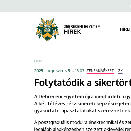
Folytatódik
Ugrás
Fels
a
navi
a
tartalomra
sikertörténet
DEBRECENI EGYETEM
HÍRE
HÍREK
a
Zeneművészeti
Morzsa
Címlap
Karon
2025. augusztus 5. - 13:03
ZENEMŰVÉSZET
ZK
|
Folytatódik a sikertö
DEBRECENI
A Debreceni Egyetem újra meghirdeti a g
EGYETEM
A két féléves részismereti képzésre jele
gyakorlati tapasztalatokat szerezhetnek
A posztgraduális modulra énektechnikai és ze
legalább alapképzésben szerzett oklevéllel r