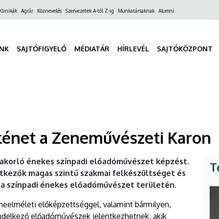
ő
Klinikák
Agrár
Köznevelés
Szervezetek A-tól Z-ig
Munkatársaknak
Alumni
gáció
INK
SAJTÓFIGYELŐ
MÉDIATÁR
HÍRLEVÉL
SAJTÓKÖZPONT
rténet a Zeneművészeti Karon
yakorló énekes színpadi előadóművészet képzést.
T
ntkezők magas szintű szakmai felkészültséget és
 a színpadi énekes előadóművészet területén.
neelméleti előképzettséggel, valamint bármilyen,
endelkező előadóművészek jelentkezhetnek, akik