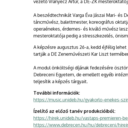
vezető Vranyecz Artúr, a DE-ZK mesteroktatój
A beszédtechnikát Varga Éva Jászai Mari- és D
táncművész, balettmester, koreográfus oktatj
operaénekes, érdemes- és kiváló művész lesz
mesteroktatója pedig a stresszkezelés, önisme
A képzésre augusztus 26-a, kedd éjfélig lehet j
tartják a DE Zeneművészeti Kar Liszt termébe
A modul önköltségi díjának fedezésére ösztön
Debreceni Egyetem, de emellett egyéb intézmé
teljesítik a képzés tárgyait.
További információk:
https://music.unideb.hu/gyakorlo-enekes-sz
Ízelítő az előző tanév produkcióiból:
https://hirek.unideb.hu/vastaps-premieren-b
https://www.debrecen.hu/hu/debreceni/hirein