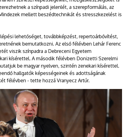
erezhetnek a színpadi jelenlét, a szerepformálás, az
 Mindezek mellett beszédtechnikát és stresszkezelést is
lépési lehetőséget, továbbképzést, repertoárbővítést,
szeretnének bemutatkozni. Az első félévben Lehár Ferenc
tét viszik színpadra a Debreceni Egyetem
ari kísérettel. A második félévben Donizetti Szerelmi
utatjuk be magyar nyelven, szintén zenekari kísérettel.
 leendő hallgatók képességeinek és adottságának
ét félévben - tette hozzá Vranyecz Artúr.