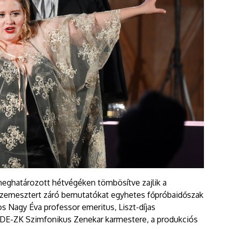
meghatározott hétvégéken tömbösítve zajlik a
zemesztert záró bemutatókat egyhetes főpróbaidőszak
 Nagy Éva professor emeritus, Liszt-díjas
a DE-ZK Szimfonikus Zenekar karmestere, a produkciós