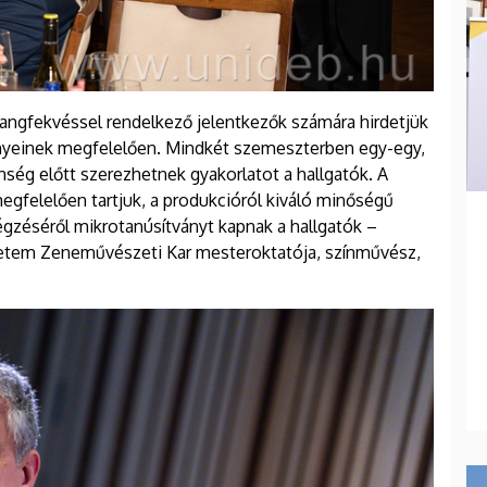
 hangfekvéssel rendelkező jelentkezők számára hirdetjük
nyeinek megfelelően. Mindkét szemeszterben egy-egy,
nség előtt szerezhetnek gyakorlatot a hallgatók. A
gfelelően tartjuk, a produkcióról kiváló minőségű
végzéséről mikrotanúsítványt kapnak a hallgatók –
gyetem Zeneművészeti Kar mesteroktatója, színművész,