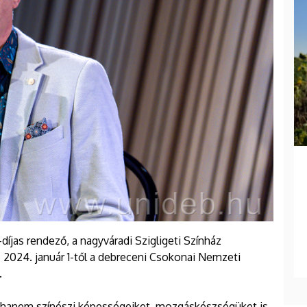
íjas rendező, a nagyváradi Szigligeti Színház
 2024. január 1-től a debreceni Csokonai Nemzeti
.
, hanem színészi képességeiket, mozgáskészségüket is