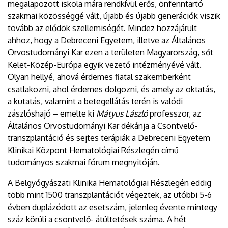
megalapozott iskola mára rendkívül erős, önfenntartó
szakmai közösséggé vált, újabb és újabb generációk viszik
tovább az elődök szellemiségét. Mindez hozzájárult
ahhoz, hogy a Debreceni Egyetem, illetve az Általános
Orvostudományi Kar ezen a területen Magyarország, sőt
Kelet-Közép-Európa egyik vezető intézményévé vált.
Olyan hellyé, ahová érdemes fiatal szakemberként
csatlakozni, ahol érdemes dolgozni, és amely az oktatás,
a kutatás, valamint a betegellátás terén is valódi
zászlóshajó – emelte ki
Mátyus László
professzor, az
Általános Orvostudományi Kar dékánja a Csontvelő-
transzplantáció és sejtes terápiák a Debreceni Egyetem
Klinikai Központ Hematológiai Részlegén című
tudományos szakmai fórum megnyitóján.
A Belgyógyászati Klinika Hematológiai Részlegén eddig
több mint 1500 transzplantációt végeztek, az utóbbi 5-6
évben duplázódott az esetszám, jelenleg évente mintegy
száz körüli a csontvelő- átültetések száma. A hét