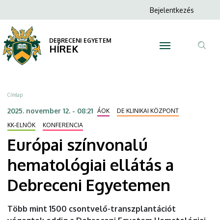
Európai
Ugrás
Anonim
Bejelentkezés
a
N
Felhasználói
színvonalú
tartalomra
fiók
DEBRECENI EGYETEM
hematológiai
HÍREK
menüje
Tar
ellátás
ker
a
Morzsa
Címlap
Debreceni
2025. november 12. - 08:21
ÁOK
DE KLINIKAI KÖZPONT
Egyetemen
KK-ELNÖK
KONFERENCIA
Európai színvonalú
|
hematológiai ellátás a
DEBRECENI
Debreceni Egyetemen
EGYETEM
Több mint 1500 csontvelő-transzplantációt