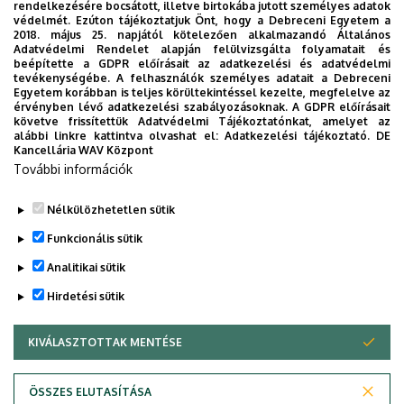
rendelkezésére bocsátott, illetve birtokába jutott személyes adatok
védelmét. Ezúton tájékoztatjuk Önt, hogy a Debreceni Egyetem a
2018. május 25. napjától kötelezően alkalmazandó Általános
Adatvédelmi Rendelet alapján felülvizsgálta folyamatait és
2026. augusztus 7.
beépítette a GDPR előírásait az adatkezelési és adatvédelmi
Univerzum: A Debreceni Egyetem
tevékenységébe. A felhasználók személyes adatait a Debreceni
Egyetem korábban is teljes körültekintéssel kezelte, megfelelve az
titkos receptjei
érvényben lévő adatkezelési szabályozásoknak. A GDPR előírásait
követve frissítettük Adatvédelmi Tájékoztatónkat, amelyet az
alábbi linkre kattintva olvashat el:
Adatkezelési tájékoztató.
DE
KUTATÁS
TUDOMÁNY
Kancellária WAV Központ
További információk
Nélkülözhetetlen sütik
Funkcionális sütik
Analitikai sütik
Hirdetési sütik
KIVÁLASZTOTTAK MENTÉSE
WITHDRAW CONSENT
DEBRECENI EGYETEM
ÖSSZES ELUTASÍTÁSA