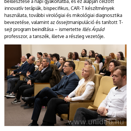
beillesztése a napi gyakorlatba, és ez alapján célzott
innovatív terápiák, bispecifikus, CAR-T készítmények
használata, további virológiai és mikológiai diagnosztika
bevezetése, valamint az őssejtmanipuláció és tanított T-
sejt program beindítása – ismertette
Illés Árpád
professzor, a tanszék, illetve a részleg vezetője.