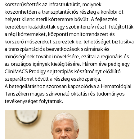
korszerűsítették az infrastruktúrát, melynek
köszönhetően a transzplantációs részleg a korábbi öt
helyett kilenc steril kórteremre bővült. A fejlesztés
keretében kialakítottak egy szubintenzív részt, felújították
a régi kórtermeket, központi monitorrendszert és
korszerű műszereket szereztek be, lehetőséget biztosítva
a transzplantációs beavatkozások számának és
minőségének további növelésére, ezáltal a regionális és
az országos igények kielégítésére. Három éve pedig egy
CliniMACS Prodigy sejtterápiás készítményt előállító
szeparátorral bővült a részleg eszközparkja.
A betegellátáshoz szorosan kapcsolódva a Hematológiai
Tanszéken magas színvonalú oktatási és tudományos
tevékenységet folytatnak.