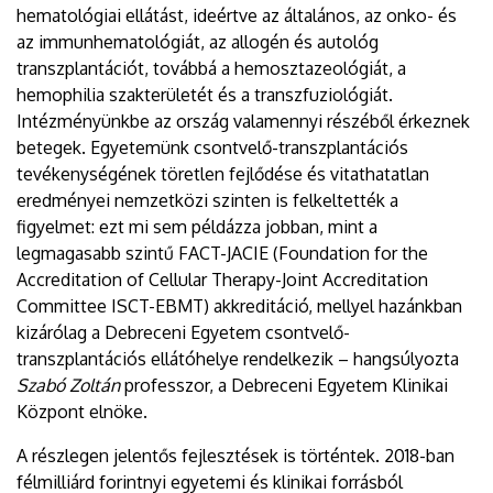
hematológiai ellátást, ideértve az általános, az onko- és
az immunhematológiát, az allogén és autológ
transzplantációt, továbbá a hemosztazeológiát, a
hemophilia szakterületét és a transzfuziológiát.
Intézményünkbe az ország valamennyi részéből érkeznek
betegek. Egyetemünk csontvelő-transzplantációs
tevékenységének töretlen fejlődése és vitathatatlan
eredményei nemzetközi szinten is felkeltették a
figyelmet: ezt mi sem példázza jobban, mint a
legmagasabb szintű FACT-JACIE (Foundation for the
Accreditation of Cellular Therapy-Joint Accreditation
Committee ISCT-EBMT) akkreditáció, mellyel hazánkban
kizárólag a Debreceni Egyetem csontvelő-
transzplantációs ellátóhelye rendelkezik – hangsúlyozta
Szabó Zoltán
professzor, a Debreceni Egyetem Klinikai
Központ elnöke.
A részlegen jelentős fejlesztések is történtek. 2018-ban
félmilliárd forintnyi egyetemi és klinikai forrásból