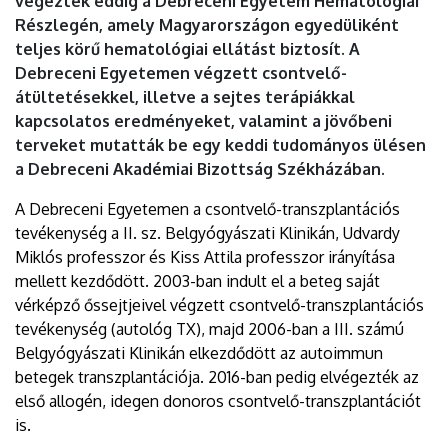
végeztek eddig a Debreceni Egyetem Hematológiai
Részlegén, amely Magyarországon egyedüliként
teljes körű hematológiai ellátást biztosít. A
Debreceni Egyetemen végzett csontvelő-
átültetésekkel, illetve a sejtes terápiákkal
kapcsolatos eredményeket, valamint a jövőbeni
terveket mutatták be egy keddi tudományos ülésen
a Debreceni Akadémiai Bizottság Székházában.
A Debreceni Egyetemen a csontvelő-transzplantációs
tevékenység a II. sz. Belgyógyászati Klinikán, Udvardy
Miklós professzor és Kiss Attila professzor irányítása
mellett kezdődött. 2003-ban indult el a beteg saját
vérképző őssejtjeivel végzett csontvelő-transzplantációs
tevékenység (autológ TX), majd 2006-ban a III. számú
Belgyógyászati Klinikán elkezdődött az autoimmun
betegek transzplantációja. 2016-ban pedig elvégezték az
első allogén, idegen donoros csontvelő-transzplantációt
is.