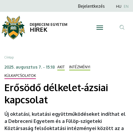
Erősödő
Ugrás
Anonim
Nyel
Bejelentkezés
HU
EN
a
Felhasználói
délkelet-
tartalomra
fiók
DEBRECENI EGYETEM
ázsiai
HÍREK
menüje
Tar
kapcsolat
ker
|
Morzsa
Címlap
DEBRECENI
2025. augusztus 7. - 15:18
AKIT
INTÉZMÉNYI
EGYETEM
KÜLKAPCSOLATOK
Erősödő délkelet-ázsiai
kapcsolat
Új oktatási, kutatási együttműködéseket indíthat el
a Debreceni Egyetem és a Fülöp-szigeteki
Köztársaság felsőoktatási intézményei között az a