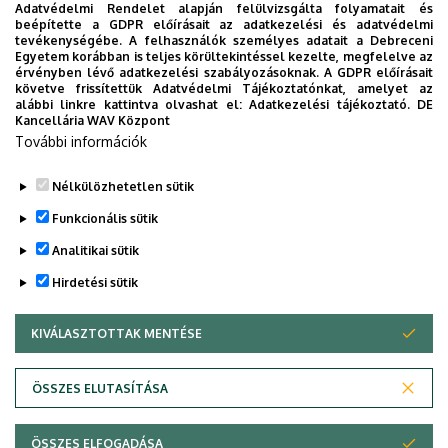
Adatvédelmi Rendelet alapján felülvizsgálta folyamatait és
2026. augusztus 7.
beépítette a GDPR előírásait az adatkezelési és adatvédelmi
Univerzum: A Debreceni Egyetem
tevékenységébe. A felhasználók személyes adatait a Debreceni
Egyetem korábban is teljes körültekintéssel kezelte, megfelelve az
titkos receptjei
érvényben lévő adatkezelési szabályozásoknak. A GDPR előírásait
követve frissítettük Adatvédelmi Tájékoztatónkat, amelyet az
alábbi linkre kattintva olvashat el:
Adatkezelési tájékoztató.
DE
KUTATÁS
TUDOMÁNY
Kancellária WAV Központ
További információk
Nélkülözhetetlen sütik
Funkcionális sütik
Analitikai sütik
Hirdetési sütik
KIVÁLASZTOTTAK MENTÉSE
WITHDRAW CONSENT
DEBRECENI EGYETEM
ÖSSZES ELUTASÍTÁSA
Adatvédelem
Adatvédelem
ÖSSZES ELFOGADÁSA