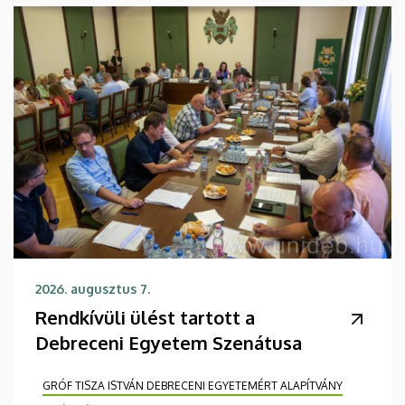
2026. augusztus 7.
Rendkívüli ülést tartott a
Debreceni Egyetem Szenátusa
GRÓF TISZA ISTVÁN DEBRECENI EGYETEMÉRT ALAPÍTVÁNY