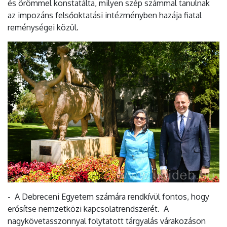
és örömmel konstatálta, milyen szép számmal tanulnak
az impozáns felsőoktatási intézményben hazája fiatal
reménységei közül.
- A Debreceni Egyetem számára rendkívül fontos, hogy
erősítse nemzetközi kapcsolatrendszerét. A
nagykövetasszonnyal folytatott tárgyalás várakozáson