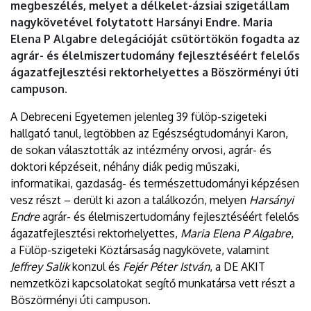
megbeszélés, melyet a délkelet-ázsiai szigetállam
nagykövetével folytatott Harsányi Endre. Maria
Elena P Algabre delegációját csütörtökön fogadta az
agrár- és élelmiszertudomány fejlesztéséért felelős
ágazatfejlesztési rektorhelyettes a Böszörményi úti
campuson.
A Debreceni Egyetemen jelenleg 39 fülöp-szigeteki
hallgató tanul, legtöbben az Egészségtudományi Karon,
de sokan választották az intézmény orvosi, agrár- és
doktori képzéseit, néhány diák pedig műszaki,
informatikai, gazdaság- és természettudományi képzésen
vesz részt – derült ki azon a találkozón, melyen
Harsányi
Endre
agrár- és élelmiszertudomány fejlesztéséért felelős
ágazatfejlesztési rektorhelyettes,
Maria Elena P Algabre
,
a Fülöp-szigeteki Köztársaság nagykövete, valamint
Jeffrey Salik
konzul és
Fejér Péter István
, a DE AKIT
nemzetközi kapcsolatokat segítő munkatársa vett részt a
Böszörményi úti campuson.