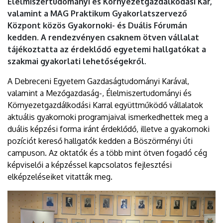
Élelmiszertudományi és Környezetgazdálkodási Kar,
valamint a MAG Praktikum Gyakorlatszervező
Központ közös Gyakornoki- és Duális Fórumán
kedden. A rendezvényen csaknem ötven vállalat
tájékoztatta az érdeklődő egyetemi hallgatókat a
szakmai gyakorlati lehetőségekről.
A Debreceni Egyetem Gazdaságtudományi Karával,
valamint a Mezőgazdaság-, Élelmiszertudományi és
Környezetgazdálkodási Karral együttműködő vállalatok
aktuális gyakornoki programjaival ismerkedhettek meg a
duális képzési forma iránt érdeklődő, illetve a gyakornoki
pozíciót kereső hallgatók kedden a Böszörményi úti
campuson. Az oktatók és a több mint ötven fogadó cég
képviselői a képzéssel kapcsolatos fejlesztési
elképzeléseiket vitatták meg.