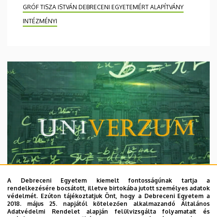
GRÓF TISZA ISTVÁN DEBRECENI EGYETEMÉRT ALAPÍTVÁNY
INTÉZMÉNYI
A Debreceni Egyetem kiemelt fontosságúnak tartja a
rendelkezésére bocsátott, illetve birtokába jutott személyes adatok
védelmét. Ezúton tájékoztatjuk Önt, hogy a Debreceni Egyetem a
2018. május 25. napjától kötelezően alkalmazandó Általános
Adatvédelmi Rendelet alapján felülvizsgálta folyamatait és
2026. augusztus 7.