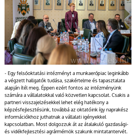
- Egy felsőoktatási intézményt a munkaerőpiac leginkább
a végzett hallgatók tudása, szakértelme és tapasztalata
alapján ítél meg. Éppen ezért fontos az intézményünk
számára a vállalatokkal való közvetlen kapcsolat. Csakis a
partneri visszajelzésekkel lehet elég hatékony a
képzésfejlesztésünk, továbbá az oktatóink így naprakész
információkhoz juthatnak a vállalati igényekkel
kapcsolatban. Most dolgozzuk át az átalakuló gazdasági-
és vidékfejlesztési agrármérnök szakunk mintatantervét.