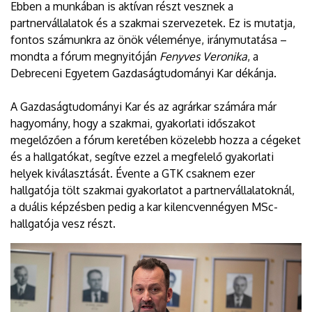
Ebben a munkában is aktívan részt vesznek a
partnervállalatok és a szakmai szervezetek. Ez is mutatja,
fontos számunkra az önök véleménye, iránymutatása –
mondta a fórum megnyitóján
Fenyves Veronika
, a
Debreceni Egyetem Gazdaságtudományi Kar dékánja.
A Gazdaságtudományi Kar és az agrárkar számára már
hagyomány, hogy a szakmai, gyakorlati időszakot
megelőzően a fórum keretében közelebb hozza a cégeket
és a hallgatókat, segítve ezzel a megfelelő gyakorlati
helyek kiválasztását. Évente a GTK csaknem ezer
hallgatója tölt szakmai gyakorlatot a partnervállalatoknál,
a duális képzésben pedig a kar kilencvennégyen MSc-
hallgatója vesz részt.