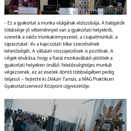
- Ez a gyakorlat a munka világának előszobája. A hallgatók
többsége jó véleménnyel van a gyakorlati helyekről,
szeretik a valós munkakörnyezetet, a csapatmunkát, a
tapasztalat- és a kapcsolati tőke szerzésének
lehetőségét. A vállalati visszajelzések is pozitívak. A
cégek elvárása, hogy a fiatal munkavállaló-jelöltek a
gyakorlati helyeken önálló, felelősségteljes munkát
végezzenek, ez az esetek döntő többségében pedig
teljesül – fejtette ki
Dékán Tamás
, a MAG Praktikum
Gyakorlatszervező Központ ügyvezetője.