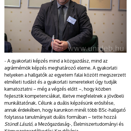
- A gyakorlati képzés mind a közgazdász, mind az
agrármérnök képzés meghatározó eleme. A gyakorlati
helyeken a hallgatók az egyetem falai között megszerzett
elméleti tudást és a gyakorlati ismereteket úgy tudják
kamatoztatni – még a végzés előtt –, hogy közben
fejlesztik kompetenciáikat, illetve megfelelnek a jövőbeli
munkáltatónak. Célunk a duális képzésünk erősítése,
annak érdekében, hogy karunkon minél több BSc-hallgató
folytassa tanulmányait duális formában – tette hozzá
Stündl László
, a Mezőgazdaság-, Élelmiszertudományi és
Környezetgazdálkodási Kar dékánja.