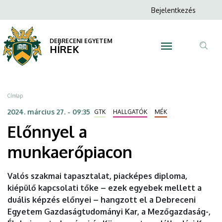
Előnnyel
Ugrás
Anonim
Bejelentkezés
a
N
Felhasználói
a
tartalomra
fiók
DEBRECENI EGYETEM
munkaerőpiacon
HÍREK
menüje
Tar
|
ker
DEBRECENI
Morzsa
Címlap
EGYETEM
2024. március 27. - 09:35
GTK
HALLGATÓK
MÉK
Előnnyel a
munkaerőpiacon
Valós szakmai tapasztalat, piacképes diploma,
kiépülő kapcsolati tőke – ezek egyebek mellett a
duális képzés előnyei – hangzott el a Debreceni
Egyetem Gazdaságtudományi Kar, a Mezőgazdaság-,