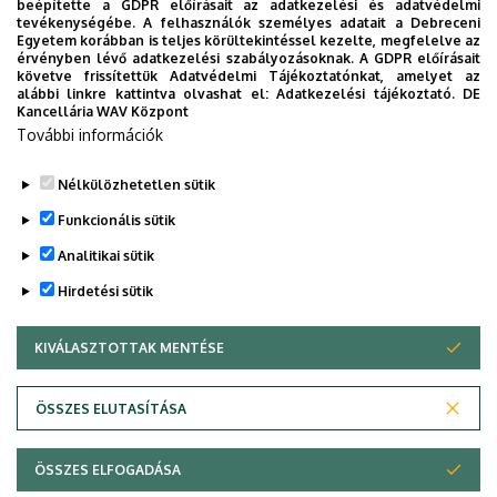
beépítette a GDPR előírásait az adatkezelési és adatvédelmi
Univerzum: A Debreceni Egyetem
tevékenységébe. A felhasználók személyes adatait a Debreceni
Egyetem korábban is teljes körültekintéssel kezelte, megfelelve az
titkos receptjei
érvényben lévő adatkezelési szabályozásoknak. A GDPR előírásait
követve frissítettük Adatvédelmi Tájékoztatónkat, amelyet az
alábbi linkre kattintva olvashat el:
Adatkezelési tájékoztató.
DE
KUTATÁS
TUDOMÁNY
Kancellária WAV Központ
További információk
Nélkülözhetetlen sütik
Funkcionális sütik
Analitikai sütik
Hirdetési sütik
KIVÁLASZTOTTAK MENTÉSE
WITHDRAW CONSENT
DEBRECENI EGYETEM
ÖSSZES ELUTASÍTÁSA
Adatvédelem
Adatvédelem
ÖSSZES ELFOGADÁSA
Copyright © 2026 Unideb