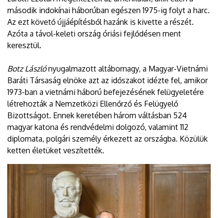
második indokínai háborúban egészen 1975-ig folyt a harc.
Az ezt követő újjáépítésből hazánk is kivette a részét.
Azóta a távol-keleti ország óriási fejlődésen ment
keresztül.
Botz László
nyugalmazott altábornagy, a Magyar-Vietnámi
Baráti Társaság elnöke azt az időszakot idézte fel, amikor
1973-ban a vietnámi háború befejezésének felügyeletére
létrehozták a Nemzetközi Ellenőrző és Felügyelő
Bizottságot. Ennek keretében három váltásban 524
magyar katona és rendvédelmi dolgozó, valamint 112
diplomata, polgári személy érkezett az országba. Közülük
ketten életüket veszítették.