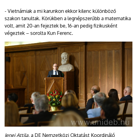
- Vietnámiak a mi karunkon ekkor kilenc különböző
szakon tanultak. Körükben a legnépszerűbb a matematika
volt, amit 20-an fejeztek be, 16-an pedig fizikusként
végeztek – sorolta Kun Ferenc.
Jenei Attila
, a DE Nemzetközi Oktatást Koordináló