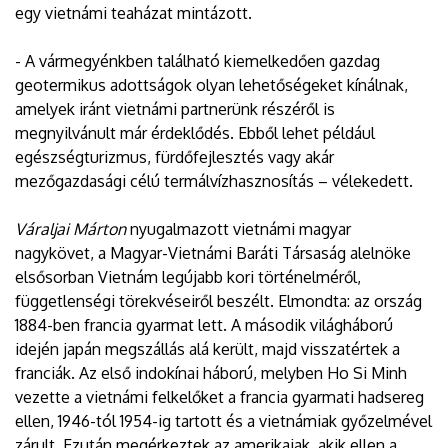
egy vietnámi teaházat mintázott.
- A vármegyénkben található kiemelkedően gazdag
geotermikus adottságok olyan lehetőségeket kínálnak,
amelyek iránt vietnámi partnerünk részéről is
megnyilvánult már érdeklődés. Ebből lehet például
egészségturizmus, fürdőfejlesztés vagy akár
mezőgazdasági célú termálvízhasznosítás – vélekedett.
Váraljai Márton
nyugalmazott vietnámi magyar
nagykövet, a Magyar-Vietnámi Baráti Társaság alelnöke
elsősorban Vietnám legújabb kori történelméről,
függetlenségi törekvéseiről beszélt. Elmondta: az ország
1884-ben francia gyarmat lett. A második világháború
idején japán megszállás alá került, majd visszatértek a
franciák. Az első indokínai háború, melyben Ho Si Minh
vezette a vietnámi felkelőket a francia gyarmati hadsereg
ellen, 1946-tól 1954-ig tartott és a vietnámiak győzelmével
zárult. Ezután megérkeztek az amerikaiak, akik ellen a