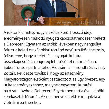
A rektor kiemelte, hogy a széles körű, hosszú ideje
eredményesen működő nyugati kapcsolatrendszer mellett
a Debreceni Egyetem az utóbbi években nagy hangsúlyt
fektet a keleti országokkal történő együttműködésekre is,
felismerve, hogy a keleti és a nyugati kultúra
összekapcsolása rengeteg lehetőséget rejt magában.
Ebben fontos partner lehet Vietnám is – mondta Szilvássy
Zoltán. Felidézte továbbá, hogy az intézmény
Magyarországon elsőként csatlakozott az Egy övezet, egy
út kezdeményezéshez, melynek egyetemi kutatási
hálózata jövőre a Debreceni Egyetemen tartja éves elnöki
kerekasztal-fórumát. Az eseményre a rektor meghívta a
vietnámi partnereket.