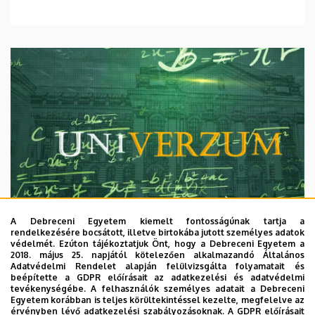
A Debreceni Egyetem kiemelt fontosságúnak tartja a
rendelkezésére bocsátott, illetve birtokába jutott személyes adatok
védelmét. Ezúton tájékoztatjuk Önt, hogy a Debreceni Egyetem a
2018. május 25. napjától kötelezően alkalmazandó Általános
Adatvédelmi Rendelet alapján felülvizsgálta folyamatait és
2026. augusztus 7.
beépítette a GDPR előírásait az adatkezelési és adatvédelmi
Univerzum: A Debreceni Egyetem
tevékenységébe. A felhasználók személyes adatait a Debreceni
Egyetem korábban is teljes körültekintéssel kezelte, megfelelve az
titkos receptjei
érvényben lévő adatkezelési szabályozásoknak. A GDPR előírásait