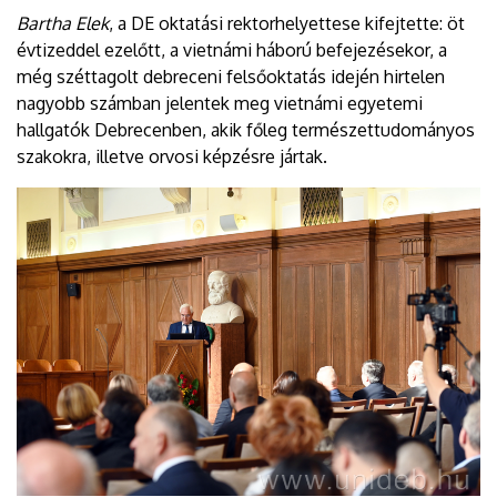
Bartha Elek
, a DE oktatási rektorhelyettese kifejtette: öt
évtizeddel ezelőtt, a vietnámi háború befejezésekor, a
még széttagolt debreceni felsőoktatás idején hirtelen
nagyobb számban jelentek meg vietnámi egyetemi
hallgatók Debrecenben, akik főleg természettudományos
szakokra, illetve orvosi képzésre jártak.