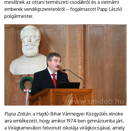
mesélnek az ottani természeti csodákról és a vietnámi
emberek vendégszeretetéről – fogalmazott Papp László
polgármester.
Pajna Zoltán
, a Hajdú-Bihar Vármegyei Közgyűlés elnöke
arra emlékezett, hogy amikor 1974-ben gimnáziumba járt,
a Virágkarneválon felvonult iskolája virágkocsijával, amely