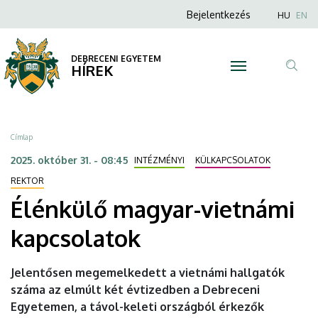
Élénkülő
Ugrás
Anonim
Nyel
Bejelentkezés
HU
EN
a
Felhasználói
magyar-
tartalomra
fiók
DEBRECENI EGYETEM
vietnámi
HÍREK
menüje
Tar
kapcsolatok
ker
|
Morzsa
Címlap
DEBRECENI
2025. október 31. - 08:45
INTÉZMÉNYI
KÜLKAPCSOLATOK
EGYETEM
REKTOR
Élénkülő magyar-vietnámi
kapcsolatok
Jelentősen megemelkedett a vietnámi hallgatók
száma az elmúlt két évtizedben a Debreceni
Egyetemen, a távol-keleti országból érkezők