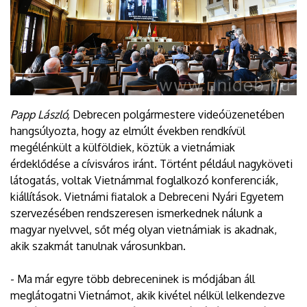
Papp László,
Debrecen polgármestere videóüzenetében
hangsúlyozta, hogy az elmúlt években rendkívül
megélénkült a külföldiek, köztük a vietnámiak
érdeklődése a cívisváros iránt. Történt például nagyköveti
látogatás, voltak Vietnámmal foglalkozó konferenciák,
kiállítások. Vietnámi fiatalok a Debreceni Nyári Egyetem
szervezésében rendszeresen ismerkednek nálunk a
magyar nyelvvel, sőt még olyan vietnámiak is akadnak,
akik szakmát tanulnak városunkban.
- Ma már egyre több debreceninek is módjában áll
meglátogatni Vietnámot, akik kivétel nélkül lelkendezve