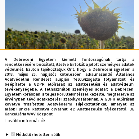
A Debreceni Egyetem kiemelt fontosságúnak tartja a
rendelkezésére bocsátott, illetve birtokába jutott személyes adatok
védelmét. Ezúton tájékoztatjuk Önt, hogy a Debreceni Egyetem a
2018. május 25. napjától kötelezően alkalmazandó Általános
Adatvédelmi Rendelet alapján felülvizsgálta folyamatait és
beépítette a GDPR előírásait az adatkezelési és adatvédelmi
2026. augusztus 4.
tevékenységébe. A felhasználók személyes adatait a Debreceni
Egyetem korábban is teljes körültekintéssel kezelte, megfelelve az
A hőség árnyékában az agrárium
érvényben lévő adatkezelési szabályozásoknak. A GDPR előírásait
követve frissítettük Adatvédelmi Tájékoztatónkat, amelyet az
alábbi linkre kattintva olvashat el:
Adatkezelési tájékoztató.
DE
AGRÁRTUDOMÁNY
AKIT
MÉK
Kancellária WAV Központ
További információk
Nélkülözhetetlen sütik