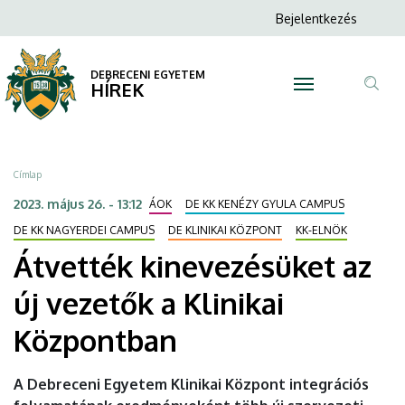
Átvették
Ugrás
Anonim
Bejelentkezés
a
N
Felhasználói
kinevezésüket
tartalomra
fiók
DEBRECENI EGYETEM
az
HÍREK
menüje
Tar
új
ker
vezetők
Morzsa
Címlap
a
2023. május 26. - 13:12
ÁOK
DE KK KENÉZY GYULA CAMPUS
Klinikai
DE KK NAGYERDEI CAMPUS
DE KLINIKAI KÖZPONT
KK-ELNÖK
Átvették kinevezésüket az
Központban
új vezetők a Klinikai
|
Központban
DEBRECENI
EGYETEM
A Debreceni Egyetem Klinikai Központ integrációs