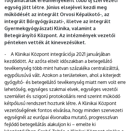
folyamatának eredményeként több új szervezeti
egység jött létre. Június elsejével kezdi meg
működését az integrált Orvosi Képalkotó-, az
integrált Bőrgyógyászati-, illetve az integrált
Gyermekgyógyászati Klinika, valamint a
Betegirányító Központ. Az intézmények vezetői
pénteken vették át kinevezésüket.
- A Klinikai Központ integrációja 2021 januárjában
kezdődött. Az azóta eltelt időszakban a betegellátó
tevékenység több mint hatvan százaléka centralizálttá,
egypólusúvá vált. Azokon a területeken, ahol a kiterjedt
gyógyító- és betegellátó tevékenység miatt nem volt erre
lehetőség, egységes szakmai elvek, egységes vezetői
szemlélet és szigorú protokolláris rend szerint működő
kétpólusú rendszert hoztunk létre. A Klinikai Központ
vezetőségének fontos elvárása, hogy minden szervezeti
egységnél az európai élvonalba mutató, progresszívan
fejlődő betegellátás alakuljon ki – emelte ki