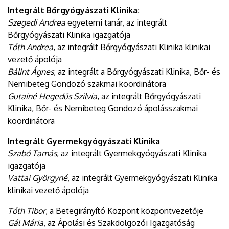
Integrált Bőrgyógyászati Klinika:
Szegedi Andrea
egyetemi tanár, az integrált
Bőrgyógyászati Klinika igazgatója
Tóth Andrea
, az integrált Bőrgyógyászati Klinika klinikai
vezető ápolója
Bálint Ágnes
, az integrált a Bőrgyógyászati Klinika, Bőr- és
Nemibeteg Gondozó szakmai koordinátora
Gutainé Hegedűs Szilvia
, az integrált Bőrgyógyászati
Klinika, Bőr- és Nemibeteg Gondozó ápolásszakmai
koordinátora
Integrált Gyermekgyógyászati Klinika
Szabó Tamás
, az integrált Gyermekgyógyászati Klinika
igazgatója
Vattai Györgyné
, az integrált Gyermekgyógyászati Klinika
klinikai vezető ápolója
Tóth Tibor
, a Betegirányító Központ központvezetője
Gál Mária
, az Ápolási és Szakdolgozói Igazgatóság