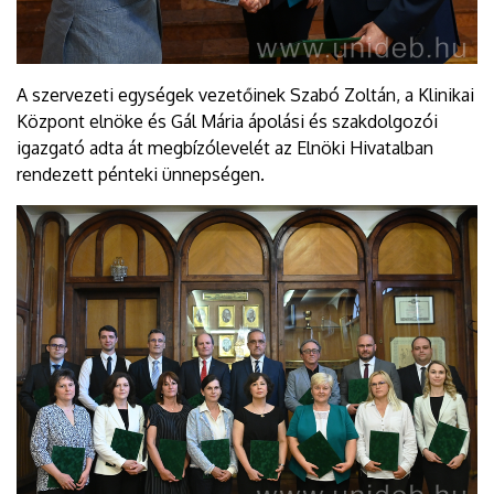
A szervezeti egységek vezetőinek Szabó Zoltán, a Klinikai
Központ elnöke és Gál Mária ápolási és szakdolgozói
igazgató adta át megbízólevelét az Elnöki Hivatalban
rendezett pénteki ünnepségen.