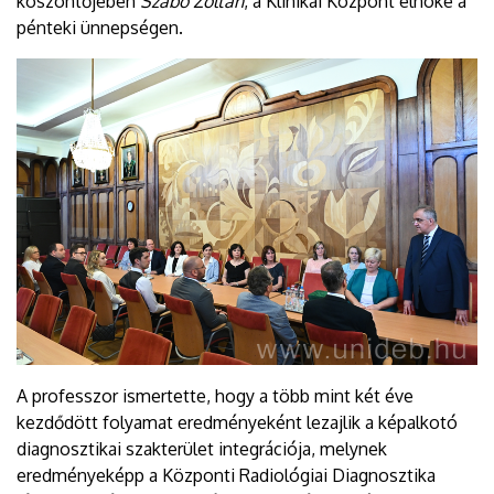
köszöntőjében
Szabó Zoltán
, a Klinikai Központ elnöke a
pénteki ünnepségen.
A professzor ismertette, hogy a több mint két éve
kezdődött folyamat eredményeként lezajlik a képalkotó
diagnosztikai szakterület integrációja, melynek
eredményeképp a Központi Radiológiai Diagnosztika