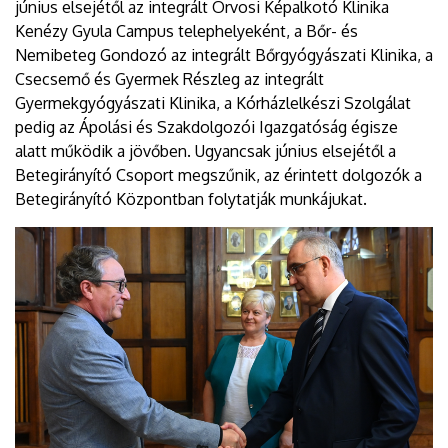
június elsejétől az integrált Orvosi Képalkotó Klinika
Kenézy Gyula Campus telephelyeként, a Bőr- és
Nemibeteg Gondozó az integrált Bőrgyógyászati Klinika, a
Csecsemő és Gyermek Részleg az integrált
Gyermekgyógyászati Klinika, a Kórházlelkészi Szolgálat
pedig az Ápolási és Szakdolgozói Igazgatóság égisze
alatt működik a jövőben. Ugyancsak június elsejétől a
Betegirányító Csoport megszűnik, az érintett dolgozók a
Betegirányító Központban folytatják munkájukat.