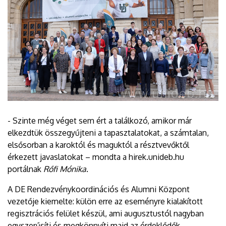
- Szinte még véget sem ért a találkozó, amikor már
elkezdtük összegyűjteni a tapasztalatokat, a számtalan,
elsősorban a karoktól és maguktól a résztvevőktől
érkezett javaslatokat – mondta a hirek.unideb.hu
portálnak
Rőfi Mónika
.
A DE Rendezvénykoordinációs és Alumni Központ
vezetője kiemelte: külön erre az eseményre kialakított
regisztrációs felület készül, ami augusztustól nagyban
egyszerűsíti és megkönnyíti majd az érdeklődők