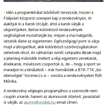
- Idén a programkínálat bővítését tervezzük, hiszen a
Főépület központi szerepet kap a rendezvényen, itt
alakítjuk ki a Karok Utcáját, ahol a karok várják a
végzettjeiket, illetve különböző rendezvények
segítségével mutathatják be, milyen a mai hallgatók,
oktatók élete az egyetemen. Egészségügyi pont is várja
majd a látogatókat, akik különböző szűrővizsgálatokon
vehetnek részt, és várhatóan ismét színpadra állnak majd
a jelenleg működők mellett a régi egyetemi zenekarok,
énekkarok, művészeti csoportok is, de – hogy a sport se
maradjon ki a kínálatból – már formálódik a BTK-TTK „ősi
ellenségek” focimeccs is – sorolta a rendezvényeket Rőfi
Mónika.
A rendezvény végleges programjához a szervezők nem
csupán a karok, hanem az alumnusok ötleteit, javaslatait
is várják, az
alumni@unideb.hu
email címen.