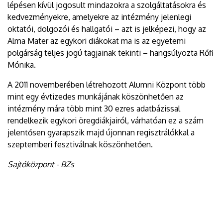
lépésen kívül jogosult mindazokra a szolgáltatásokra és
kedvezményekre, amelyekre az intézmény jelenlegi
oktatói, dolgozói és hallgatói – azt is jelképezi, hogy az
Alma Mater az egykori diákokat ma is az egyetemi
polgárság teljes jogú tagjainak tekinti – hangsúlyozta Rőfi
Mónika.
A 2011 novemberében létrehozott Alumni Központ több
mint egy évtizedes munkájának köszönhetően az
intézmény mára több mint 30 ezres adatbázissal
rendelkezik egykori öregdiákjairól, várhatóan ez a szám
jelentősen gyarapszik majd újonnan regisztrálókkal a
szeptemberi fesztiválnak köszönhetően.
Sajtóközpont - BZs