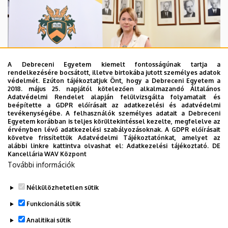
A Debreceni Egyetem kiemelt fontosságúnak tartja a
rendelkezésére bocsátott, illetve birtokába jutott személyes adatok
védelmét. Ezúton tájékoztatjuk Önt, hogy a Debreceni Egyetem a
2018. május 25. napjától kötelezően alkalmazandó Általános
Adatvédelmi Rendelet alapján felülvizsgálta folyamatait és
2026. augusztus 5.
beépítette a GDPR előírásait az adatkezelési és adatvédelmi
Hagyományőrzés és innováció a
tevékenységébe. A felhasználók személyes adatait a Debreceni
Egyetem korábban is teljes körültekintéssel kezelte, megfelelve az
Bölcsészettudományi Karon
érvényben lévő adatkezelési szabályozásoknak. A GDPR előírásait
követve frissítettük Adatvédelmi Tájékoztatónkat, amelyet az
alábbi linkre kattintva olvashat el:
Adatkezelési tájékoztató.
DE
BÖLCSÉSZETTUDOMÁNY
BTK
INTÉZMÉNYI
Kancellária WAV Központ
További információk
Nélkülözhetetlen sütik
Funkcionális sütik
Analitikai sütik