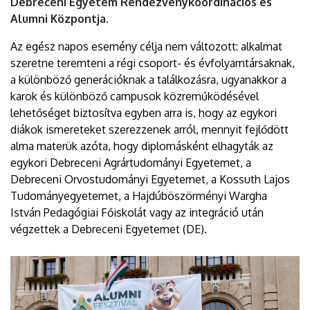
Debreceni Egyetem Rendezvénykoordinációs és
Alumni Központja.
Az egész napos esemény célja nem változott: alkalmat
szeretne teremteni a régi csoport- és évfolyamtársaknak,
a különböző generációknak a találkozásra, ugyanakkor a
karok és különböző campusok közreműködésével
lehetőséget biztosítva egyben arra is, hogy az egykori
diákok ismereteket szerezzenek arról, mennyit fejlődött
alma materük azóta, hogy diplomásként elhagyták az
egykori Debreceni Agrártudományi Egyetemet, a
Debreceni Orvostudományi Egyetemet, a Kossuth Lajos
Tudományegyetemet, a Hajdúböszörményi Wargha
István Pedagógiai Főiskolát vagy az integráció után
végzettek a Debreceni Egyetemet (DE).