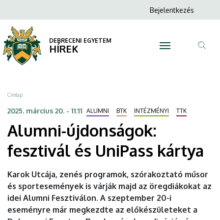
Alumni-
Ugrás
Anonim
Bejelentkezés
a
N
Felhasználói
újdonságok:
tartalomra
fiók
DEBRECENI EGYETEM
fesztivál
HÍREK
menüje
Tar
és
ker
UniPass
Morzsa
Címlap
kártya
2025. március 20. - 11:11
ALUMNI
BTK
INTÉZMÉNYI
TTK
Alumni-újdonságok:
|
fesztivál és UniPass kártya
DEBRECENI
EGYETEM
Karok Utcája, zenés programok, szórakoztató műsor
és sportesemények is várják majd az öregdiákokat az
idei Alumni Fesztiválon. A szeptember 20-i
eseményre már megkezdte az előkészületeket a