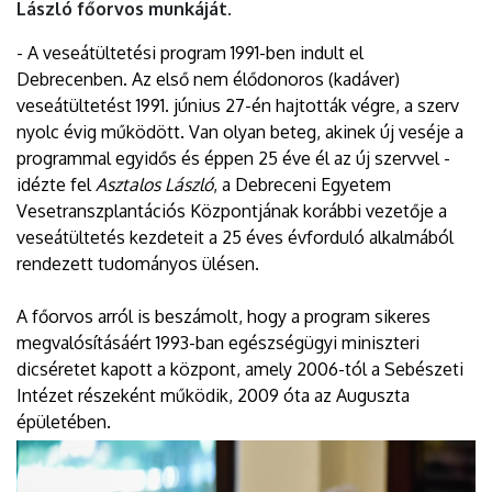
László főorvos munkáját.
- A veseátültetési program 1991-ben indult el
Debrecenben. Az első nem élődonoros (kadáver)
veseátültetést 1991. június 27-én hajtották végre, a szerv
nyolc évig működött. Van olyan beteg, akinek új veséje a
programmal egyidős és éppen 25 éve él az új szervvel -
idézte fel
Asztalos László
, a Debreceni Egyetem
Vesetranszplantációs Központjának korábbi vezetője a
veseátültetés kezdeteit a 25 éves évforduló alkalmából
rendezett tudományos ülésen.
A főorvos arról is beszámolt, hogy a program sikeres
megvalósításáért 1993-ban egészségügyi miniszteri
dicséretet kapott a központ, amely 2006-tól a Sebészeti
Intézet részeként működik, 2009 óta az Auguszta
épületében.