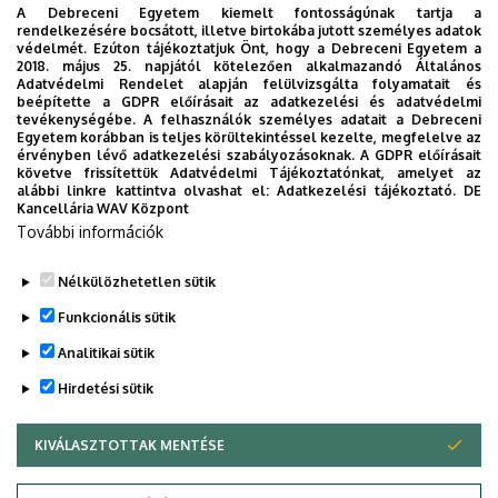
A Debreceni Egyetem kiemelt fontosságúnak tartja a
rendelkezésére bocsátott, illetve birtokába jutott személyes adatok
védelmét. Ezúton tájékoztatjuk Önt, hogy a Debreceni Egyetem a
2018. május 25. napjától kötelezően alkalmazandó Általános
Adatvédelmi Rendelet alapján felülvizsgálta folyamatait és
2026. augusztus 7.
beépítette a GDPR előírásait az adatkezelési és adatvédelmi
Univerzum: A Debreceni Egyetem
tevékenységébe. A felhasználók személyes adatait a Debreceni
Egyetem korábban is teljes körültekintéssel kezelte, megfelelve az
titkos receptjei
érvényben lévő adatkezelési szabályozásoknak. A GDPR előírásait
követve frissítettük Adatvédelmi Tájékoztatónkat, amelyet az
alábbi linkre kattintva olvashat el:
Adatkezelési tájékoztató.
DE
KUTATÁS
TUDOMÁNY
Kancellária WAV Központ
További információk
Nélkülözhetetlen sütik
Funkcionális sütik
Analitikai sütik
Hirdetési sütik
KIVÁLASZTOTTAK MENTÉSE
WITHDRAW CONSENT
DEBRECENI EGYETEM