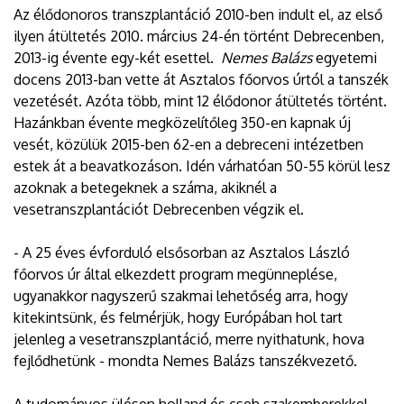
Az élődonoros transzplantáció 2010-ben indult el, az első
ilyen átültetés 2010. március 24-én történt Debrecenben,
2013-ig évente egy-két esettel.
Nemes Balázs
egyetemi
docens 2013-ban vette át Asztalos főorvos úrtól a tanszék
vezetését. Azóta több, mint 12 élődonor átültetés történt.
Hazánkban évente megközelítőleg 350-en kapnak új
vesét, közülük 2015-ben 62-en a debreceni intézetben
estek át a beavatkozáson. Idén várhatóan 50-55 körül lesz
azoknak a betegeknek a száma, akiknél a
vesetranszplantációt Debrecenben végzik el.
- A 25 éves évforduló elsősorban az Asztalos László
főorvos úr által elkezdett program megünneplése,
ugyanakkor nagyszerű szakmai lehetőség arra, hogy
kitekintsünk, és felmérjük, hogy Európában hol tart
jelenleg a vesetranszplantáció, merre nyithatunk, hova
fejlődhetünk - mondta Nemes Balázs tanszékvezető.
A tudományos ülésen holland és cseh szakemberekkel