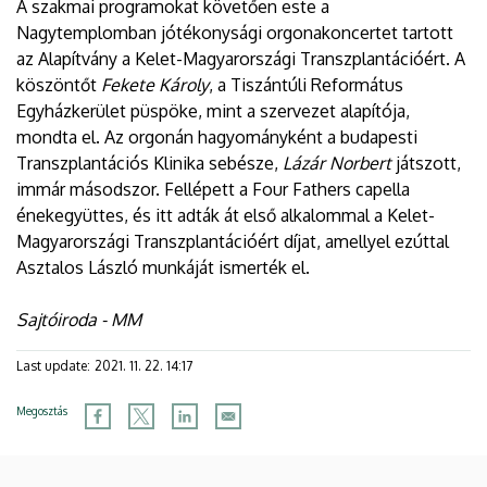
A szakmai programokat követően este a
Nagytemplomban jótékonysági orgonakoncertet tartott
az Alapítvány a Kelet-Magyarországi Transzplantációért. A
köszöntőt
Fekete Károly
, a Tiszántúli Református
Egyházkerület püspöke, mint a szervezet alapítója,
mondta el. Az orgonán hagyományként a budapesti
Transzplantációs Klinika sebésze,
Lázár Norbert
játszott,
immár másodszor. Fellépett a Four Fathers capella
énekegyüttes, és itt adták át első alkalommal a Kelet-
Magyarországi Transzplantációért díjat, amellyel ezúttal
Asztalos László munkáját ismerték el.
Sajtóiroda - MM
Last update:
2021. 11. 22. 14:17
Megosztás