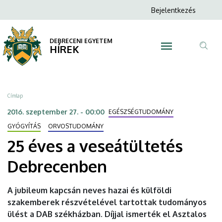
25
Ugrás
Anonim
Bejelentkezés
a
N
Felhasználói
éves
tartalomra
fiók
DEBRECENI EGYETEM
a
HÍREK
menüje
Tar
veseátültetés
ker
Debrecenben
Morzsa
Címlap
|
2016. szeptember 27. - 00:00
EGÉSZSÉGTUDOMÁNY
DEBRECENI
GYÓGYÍTÁS
ORVOSTUDOMÁNY
25 éves a veseátültetés
EGYETEM
Debrecenben
A jubileum kapcsán neves hazai és külföldi
szakemberek részvételével tartottak tudományos
ülést a DAB székházban. Díjjal ismerték el Asztalos