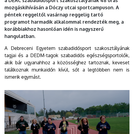
a DEAC szabadidősport szakosztályának 48 órás
mozgáskihívásán a Dóczy utcai sportcampuson. A
péntek reggeltől vasárnap reggelig tartó
programot harmadik alkalommal rendezték meg, a
korábbiakhoz hasonlóan idén is nagyszerű
hangulatban.
A Debreceni Egyetem szabadidősport szakosztályának
tagjai és a DEDM-tagok szabadidős egészségsportolók,
akik bár ugyanahhoz a közösséghez tartoznak, keveset
találkoznak munkaidőn kívül, sőt a legtöbben nem is
ismerik egymást.