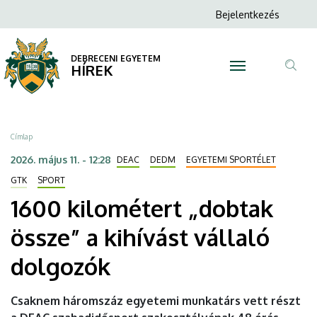
1600
Ugrás
Anonim
Bejelentkezés
a
N
Felhasználói
kilométert
tartalomra
fiók
DEBRECENI EGYETEM
„dobtak
HÍREK
menüje
Tar
össze”
ker
a
Morzsa
Címlap
kihívást
2026. május 11. - 12:28
DEAC
DEDM
EGYETEMI SPORTÉLET
vállaló
GTK
SPORT
1600 kilométert „dobtak
dolgozók
össze” a kihívást vállaló
|
dolgozók
DEBRECENI
EGYETEM
Csaknem háromszáz egyetemi munkatárs vett részt