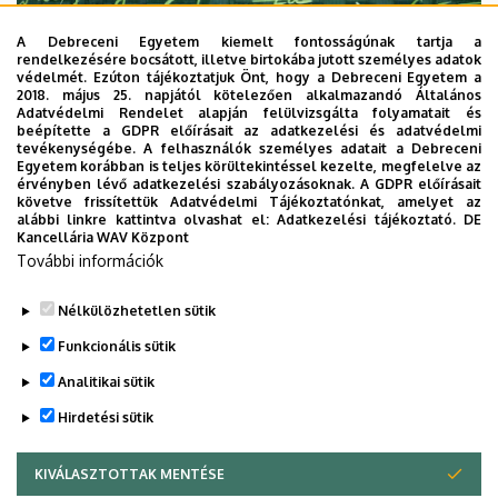
A Debreceni Egyetem kiemelt fontosságúnak tartja a
rendelkezésére bocsátott, illetve birtokába jutott személyes adatok
védelmét. Ezúton tájékoztatjuk Önt, hogy a Debreceni Egyetem a
2018. május 25. napjától kötelezően alkalmazandó Általános
Adatvédelmi Rendelet alapján felülvizsgálta folyamatait és
2026. augusztus 7.
beépítette a GDPR előírásait az adatkezelési és adatvédelmi
Univerzum: A Debreceni Egyetem
tevékenységébe. A felhasználók személyes adatait a Debreceni
Egyetem korábban is teljes körültekintéssel kezelte, megfelelve az
titkos receptjei
érvényben lévő adatkezelési szabályozásoknak. A GDPR előírásait
követve frissítettük Adatvédelmi Tájékoztatónkat, amelyet az
alábbi linkre kattintva olvashat el:
Adatkezelési tájékoztató.
DE
KUTATÁS
TUDOMÁNY
Kancellária WAV Központ
További információk
Nélkülözhetetlen sütik
Funkcionális sütik
Analitikai sütik
Hirdetési sütik
KIVÁLASZTOTTAK MENTÉSE
WITHDRAW CONSENT