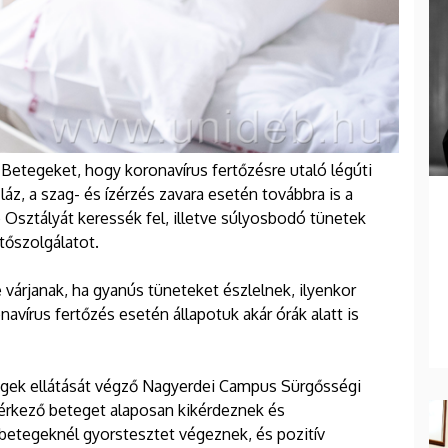
t Betegeket, hogy koronavírus fertőzésre utaló légúti
áz, a szag- és ízérzés zavara esetén továbbra is a
sztályát keressék fel, illetve súlyosbodó tünetek
tőszolgálatot.
e várjanak, ha gyanús tüneteket észlelnek, ilyenkor
vírus fertőzés esetén állapotuk akár órák alatt is
gek ellátását végző Nagyerdei Campus Sürgősségi
n érkező beteget alaposan kikérdeznek és
betegeknél gyorstesztet végeznek, és pozitív