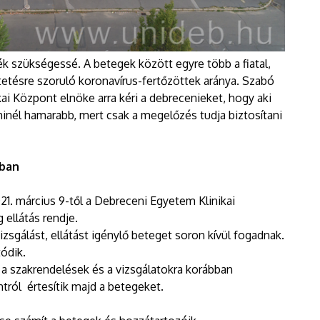
k szükségessé. A betegek között egyre több a fiatal,
tetésre szoruló koronavírus-fertőzöttek aránya. Szabó
ai Központ elnöke arra kéri a debrecenieket, hogy aki
inél hamarabb, mert csak a megelőzés tudja biztosítani
ában
21. március 9-től a Debreceni Egyetem Klinikai
 ellátás rendje.
zsgálást, ellátást igénylő beteget soron kívül fogadnak.
tódik.
 a szakrendelések és a vizsgálatokra korábban
tról értesítik majd a betegeket.