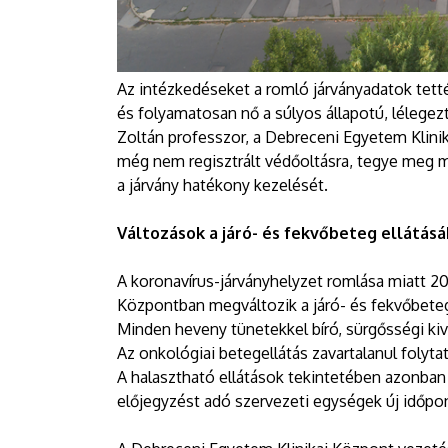
Az intézkedéseket a romló járványadatok tetté
és folyamatosan nő a súlyos állapotú, lélegez
Zoltán professzor, a Debreceni Egyetem Klinik
még nem regisztrált védőoltásra, tegye meg m
a járvány hatékony kezelését.
Változások a járó- és fekvőbeteg ellátás
A koronavírus-járványhelyzet romlása miatt 20
Központban megváltozik a járó- és fekvőbeteg
Minden heveny tünetekkel bíró, sürgősségi kivi
Az onkológiai betegellátás zavartalanul folyta
A halasztható ellátások tekintetében azonban
előjegyzést adó szervezeti egységek új időpon