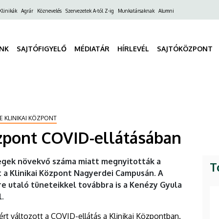
ő
Klinikák
Agrár
Köznevelés
Szervezetek A-tól Z-ig
Munkatársaknak
Alumni
gáció
INK
SAJTÓFIGYELŐ
MÉDIATÁR
HÍRLEVÉL
SAJTÓKÖZPONT
E KLINIKAI KÖZPONT
özpont COVID-ellátásában
egek növekvő száma miatt megnyitották a
T
t a Klinikai Központ Nagyerdei Campusán. A
re utaló tüneteikkel továbbra is a Kenézy Gyula
.
t változott a COVID-ellátás a Klinikai Központban.