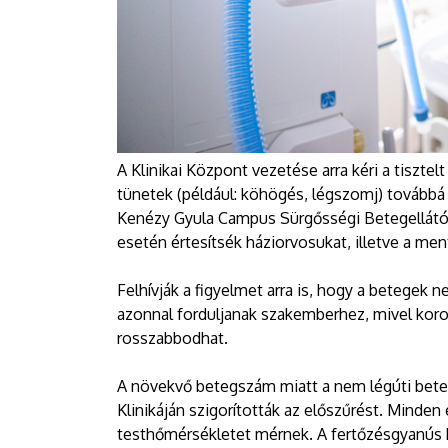
A Klinikai Központ vezetése arra kéri a tisztel
tünetek (például: köhögés, légszomj) továbbá l
Kenézy Gyula Campus Sürgősségi Betegellátó O
esetén értesítsék háziorvosukat, illetve a men
Felhívják a figyelmet arra is, hogy a betegek n
azonnal forduljanak szakemberhez, mivel korona
rosszabbodhat.
A növekvő betegszám miatt a nem légúti bete
Klinikáján szigorították az előszűrést. Minde
testhőmérsékletet mérnek. A fertőzésgyanús 