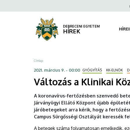
Változás
Ugrás
Fels
a
navi
a
tartalomra
Klinikai
DEBRECENI EGYETEM
HÍRE
HÍREK
Központ
COVID-
Morzsa
Címlap
ellátásában
2021. március 9. - 00:00
GYÓGYÍTÁS
KK-ELNÖK
D
|
Változás a Klinikai K
DEBRECENI
A koronavírus-fertőzésben szenvedő bet
EGYETEM
Járványügyi Ellátó Központ újabb épületé
járóbetegeket arra kérik, hogy a fertőzés
Campus Sürgősségi Osztályát keressék fel
A betegek száma folyamatosan emelkedik, ezér