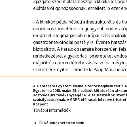
igazgató szerint alátámasztja a klinika létjo
ellátásáról gondoskodnak, emellett 16 ezer e
- A klinikán példa nélküli infrastrukturális és
ennek köszönhetően a legnagyobb endoszkóp
megfelel a legmagasabb európai színvonalnak
gasztroenterológiai osztály is. Évente hatszá
biztosított. A fiatalok számára korszerűen fels
rendelkezésre, a gyakorlati ismereteket endoszk
májpótló centrum létrehozására volna még leg
szeretnénk nyitni – emelte ki Papp Mária igaz
A fenntartó alapítvány kuratóriuma folytatja l
A Debreceni Egyetem kiemelt fontosságúnak tartja a
intézményeiben.
Egyetem a 2018. május 25. napjától kötelezően alkalm
adatvédelmi tevékenységébe. A felhasználók személ
szabályozásoknak. A GDPR előírásait követve frissítet
Sajtóközpont
Központ
További információk
Last update:
2024. 01. 11. 12:25
Nélkülözhetetlen sütik