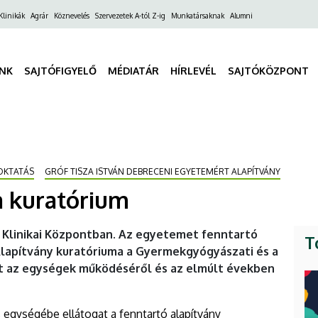
ő
Klinikák
Agrár
Köznevelés
Szervezetek A-tól Z-ig
Munkatársaknak
Alumni
gáció
INK
SAJTÓFIGYELŐ
MÉDIATÁR
HÍRLEVÉL
SAJTÓKÖZPONT
OKTATÁS
GRÓF TISZA ISTVÁN DEBRECENI EGYETEMÉRT ALAPÍTVÁNY
 a kuratórium
E Klinikai Központban. Az egyetemet fenntartó
T
Alapítvány kuratóriuma a Gyermekgyógyászati és a
tt az egységek működéséről és az elmúlt években
egységébe ellátogat a fenntartó alapítvány