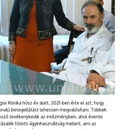
i Klinika húsz év alatt, 2021-ben érte el azt, hogy
onalú betegellátást lehessen megvalósítani. Többek
gozó tevékenykedik az intézményben, ahol évente
ázalék fölötti ágykihasználtság mellett, ami az