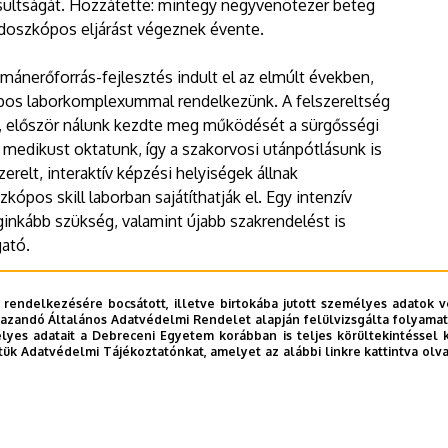
gosultságát. Hozzátette: mintegy negyvenötezer beteg
ndoszkópos eljárást végeznek évente.
 humánerőforrás-fejlesztés indult el az elmúlt években,
os laborkomplexummal rendelkezünk. A felszereltség
, először nálunk kezdte meg működését a sürgősségi
z medikust oktatunk, így a szakorvosi utánpótlásunk is
zerelt, interaktív képzési helyiségek állnak
ópos skill laborban sajátíthatják el. Egy intenzív
inkább szükség, valamint újabb szakrendelést is
gató.
átogatását a Klinikai Központ betegellátó
 rendelkezésére bocsátott, illetve birtokába jutott személyes adatok v
azandó Általános Adatvédelmi Rendelet alapján felülvizsgálta folyamata
yes adatait a Debreceni Egyetem korábban is teljes körültekintéssel 
tük Adatvédelmi Tájékoztatónkat, amelyet az alábbi linkre kattintva olv