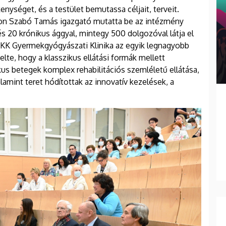
enységet, és a testület bemutassa céljait, terveit.
son Szabó Tamás igazgató mutatta be az intézmény
és 20 krónikus ággyal, mintegy 500 dolgozóval látja el
E KK Gyermekgyógyászati Klinika az egyik legnagyobb
lte, hogy a klasszikus ellátási formák mellett
kus betegek komplex rehabilitációs szemléletű ellátása,
mint teret hódítottak az innovatív kezelések, a