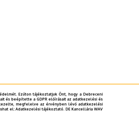
édelmét. Ezúton tájékoztatjuk Önt, hogy a Debreceni
it és beépítette a GDPR előírásait az adatkezelési és
kezelte, megfelelve az érvényben lévő adatkezelési
ashat el:
Adatkezelési tájékoztató.
DE Kancellária WAV