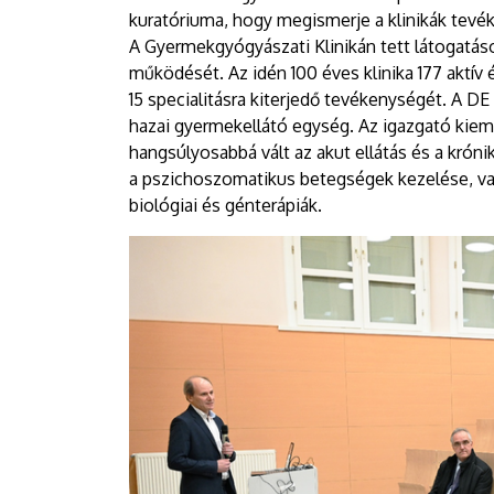
kuratóriuma, hogy megismerje a klinikák tevék
A Gyermekgyógyászati Klinikán tett látogatá
működését. Az idén 100 éves klinika 177 aktív 
15 specialitásra kiterjedő tevékenységét. A D
hazai gyermekellátó egység. Az igazgató kieme
hangsúlyosabbá vált az akut ellátás és a króni
a pszichoszomatikus betegségek kezelése, vala
biológiai és génterápiák.