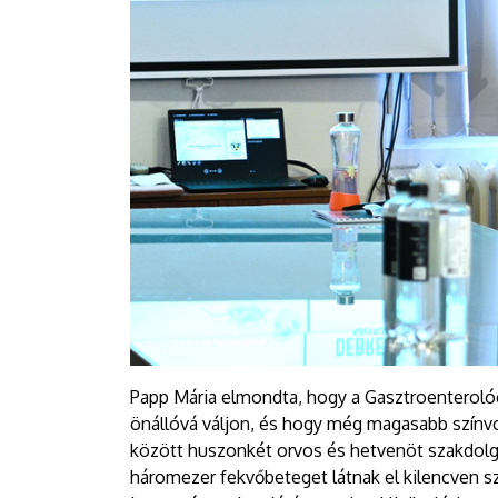
Papp Mária elmondta, hogy a Gasztroenterológia
önállóvá váljon, és hogy még magasabb színv
között huszonkét orvos és hetvenöt szakdol
háromezer fekvőbeteget látnak el kilencven sz