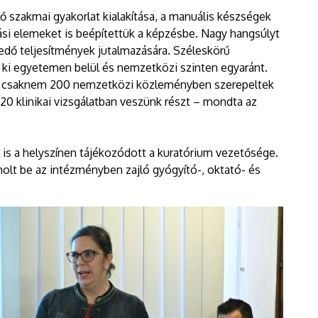
ő szakmai gyakorlat kialakítása, a manuális készségek
tási elemeket is beépítettük a képzésbe. Nagy hangsúlyt
edő teljesítmények jutalmazására. Széleskörű
i egyetemen belül és nemzetközi szinten egyaránt.
n csaknem 200 nemzetközi közleményben szerepeltek
 20 klinikai vizsgálatban veszünk részt – mondta az
 is a helyszínen tájékozódott a kuratórium vezetősége.
olt be az intézményben zajló gyógyító-, oktató- és