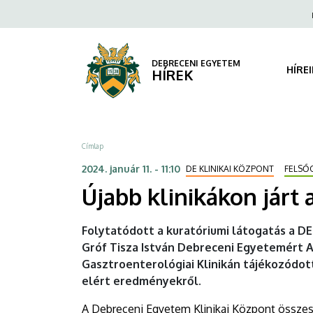
Újabb
Ugrás
Fels
a
navi
klinikákon
tartalomra
járt
DEBRECENI EGYETEM
HÍRE
HÍREK
a
kuratórium
Morzsa
Címlap
|
2024. január 11. - 11:10
DE KLINIKAI KÖZPONT
FELSŐ
DEBRECENI
Újabb klinikákon járt
EGYETEM
Folytatódott a kuratóriumi látogatás a D
Gróf Tisza István Debreceni Egyetemért 
Gasztroenterológiai Klinikán tájékozódo
elért eredményekről.
A Debreceni Egyetem Klinikai Központ összes 