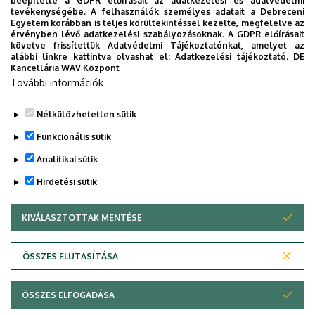
beépítette a GDPR előírásait az adatkezelési és adatvédelmi
Univerzum: A Debreceni Egyetem
tevékenységébe. A felhasználók személyes adatait a Debreceni
Egyetem korábban is teljes körültekintéssel kezelte, megfelelve az
titkos receptjei
érvényben lévő adatkezelési szabályozásoknak. A GDPR előírásait
követve frissítettük Adatvédelmi Tájékoztatónkat, amelyet az
alábbi linkre kattintva olvashat el:
Adatkezelési tájékoztató.
DE
KUTATÁS
TUDOMÁNY
Kancellária WAV Központ
További információk
Nélkülözhetetlen sütik
Funkcionális sütik
Analitikai sütik
Hirdetési sütik
KIVÁLASZTOTTAK MENTÉSE
WITHDRAW CONSENT
DEBRECENI EGYETEM
ÖSSZES ELUTASÍTÁSA
Adatvédelem
Adatvédelem
ÖSSZES ELFOGADÁSA
Copyright © 2026 Unideb