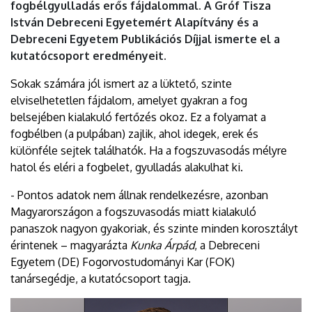
fogbélgyulladás erős fájdalommal. A Gróf Tisza
István Debreceni Egyetemért Alapítvány és a
Debreceni Egyetem Publikációs Díjjal ismerte el a
kutatócsoport eredményeit.
Sokak számára jól ismert az a lüktető, szinte
elviselhetetlen fájdalom, amelyet gyakran a fog
belsejében kialakuló fertőzés okoz. Ez a folyamat a
fogbélben (a pulpában) zajlik, ahol idegek, erek és
különféle sejtek találhatók. Ha a fogszuvasodás mélyre
hatol és eléri a fogbelet, gyulladás alakulhat ki.
- Pontos adatok nem állnak rendelkezésre, azonban
Magyarországon a fogszuvasodás miatt kialakuló
panaszok nagyon gyakoriak, és szinte minden korosztályt
érintenek – magyarázta
Kunka Árpád
, a Debreceni
Egyetem (DE) Fogorvostudományi Kar (FOK)
tanársegédje, a kutatócsoport tagja.