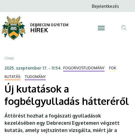
Új
Ugrás
Anonim
Bejelentkezés
a
N
Felhasználói
kutatások
tartalomra
fiók
DEBRECENI EGYETEM
a
HÍREK
menüje
Tar
fogbélgyulladás
ker
hátteréről
Morzsa
Címlap
|
2025. szeptember 17. - 11:54
FOGORVOSTUDOMÁNY
FOK
DEBRECENI
KUTATÁS
TUDOMÁNY
Új kutatások a
EGYETEM
fogbélgyulladás hátteréről
Áttörést hozhat a fogászati gyulladások
kezelésében egy Debreceni Egyetemen végzett
kutatás, amely sejtszinten vizsgálta, miért jár a