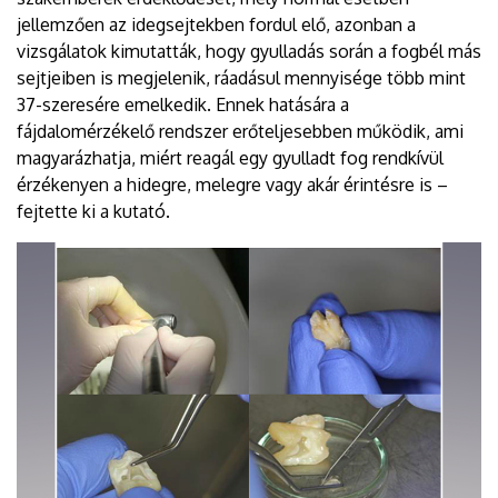
jellemzően az idegsejtekben fordul elő, azonban a
vizsgálatok kimutatták, hogy gyulladás során a fogbél más
sejtjeiben is megjelenik, ráadásul mennyisége több mint
37-szeresére emelkedik. Ennek hatására a
fájdalomérzékelő rendszer erőteljesebben működik, ami
magyarázhatja, miért reagál egy gyulladt fog rendkívül
érzékenyen a hidegre, melegre vagy akár érintésre is –
fejtette ki a kutató.