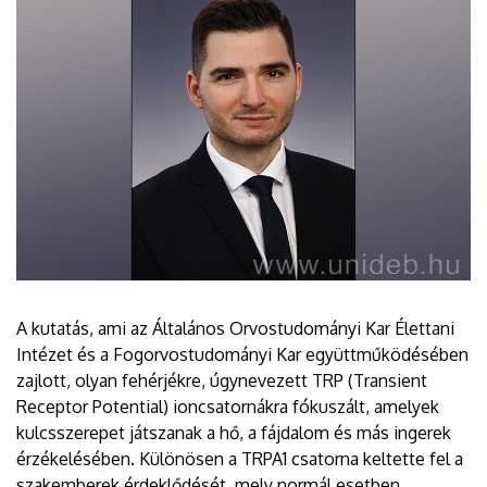
A kutatás, ami az Általános Orvostudományi Kar Élettani
Intézet és a Fogorvostudományi Kar együttműködésében
zajlott, olyan fehérjékre, úgynevezett TRP (Transient
Receptor Potential) ioncsatornákra fókuszált, amelyek
kulcsszerepet játszanak a hő, a fájdalom és más ingerek
érzékelésében. Különösen a TRPA1 csatorna keltette fel a
szakemberek érdeklődését, mely normál esetben