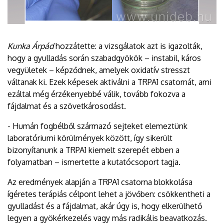
Kunka Árpád
hozzátette: a vizsgálatok azt is igazolták,
hogy a gyulladás során szabadgyökök – instabil, káros
vegyületek – képződnek, amelyek oxidatív stresszt
váltanak ki. Ezek képesek aktiválni a TRPA1 csatornát, ami
ezáltal még érzékenyebbé válik, tovább fokozva a
fájdalmat és a szövetkárosodást.
- Humán fogbélből származó sejteket elemeztünk
laboratóriumi körülmények között, így sikerült
bizonyítanunk a TRPA1 kiemelt szerepét ebben a
folyamatban – ismertette a kutatócsoport tagja.
Az eredmények alapján a TRPA1 csatorna blokkolása
ígéretes terápiás célpont lehet a jövőben: csökkentheti a
gyulladást és a fájdalmat, akár úgy is, hogy elkerülhető
legyen a gyökérkezelés vagy más radikális beavatkozás.