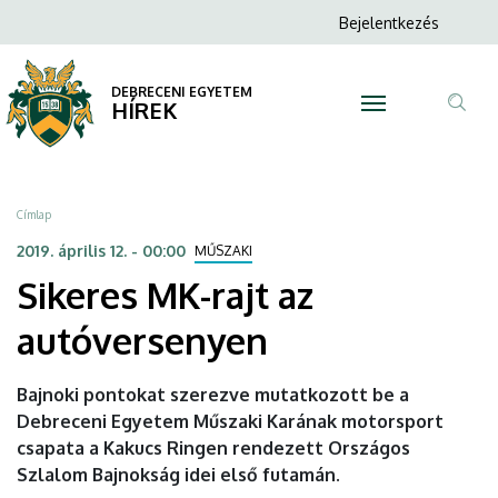
Sikeres
Ugrás
Anonim
Bejelentkezés
a
N
Felhasználói
MK-
tartalomra
fiók
DEBRECENI EGYETEM
rajt
HÍREK
menüje
Tar
az
ker
autóversenyen
Morzsa
Címlap
|
2019. április 12. - 00:00
MŰSZAKI
Sikeres MK-rajt az
DEBRECENI
autóversenyen
EGYETEM
Bajnoki pontokat szerezve mutatkozott be a
Debreceni Egyetem Műszaki Karának motorsport
csapata a Kakucs Ringen rendezett Országos
Szlalom Bajnokság idei első futamán.