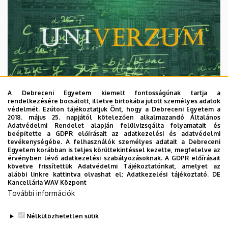
A Debreceni Egyetem kiemelt fontosságúnak tartja a
rendelkezésére bocsátott, illetve birtokába jutott személyes adatok
védelmét. Ezúton tájékoztatjuk Önt, hogy a Debreceni Egyetem a
2018. május 25. napjától kötelezően alkalmazandó Általános
Adatvédelmi Rendelet alapján felülvizsgálta folyamatait és
2026. augusztus 7.
beépítette a GDPR előírásait az adatkezelési és adatvédelmi
Univerzum: A Debreceni Egyetem
tevékenységébe. A felhasználók személyes adatait a Debreceni
Egyetem korábban is teljes körültekintéssel kezelte, megfelelve az
titkos receptjei
érvényben lévő adatkezelési szabályozásoknak. A GDPR előírásait
követve frissítettük Adatvédelmi Tájékoztatónkat, amelyet az
alábbi linkre kattintva olvashat el:
Adatkezelési tájékoztató.
DE
KUTATÁS
TUDOMÁNY
Kancellária WAV Központ
További információk
Nélkülözhetetlen sütik