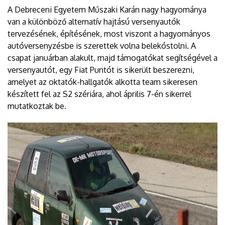
A Debreceni Egyetem Műszaki Karán nagy hagyománya
van a különböző alternatív hajtású versenyautók
tervezésének, építésének, most viszont a hagyományos
autóversenyzésbe is szerettek volna belekóstolni. A
csapat januárban alakult, majd támogatókat segítségével a
versenyautót, egy Fiat Puntót is sikerült beszerezni,
amelyet az oktatók-hallgatók alkotta team sikeresen
készített fel az S2 szériára, ahol április 7-én sikerrel
mutatkoztak be.