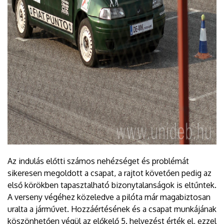
Az indulás előtti számos nehézséget és problémát
sikeresen megoldott a csapat, a rajtot követően pedig az
első körökben tapasztalható bizonytalanságok is eltűntek.
A verseny végéhez közeledve a pilóta már magabiztosan
uralta a járművet. Hozzáértésének és a csapat munkájának
köszönhetően végül az előkelő 5. helyezést érték el, ezzel