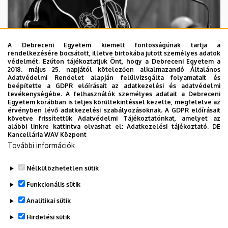
A Debreceni Egyetem kiemelt fontosságúnak tartja a
rendelkezésére bocsátott, illetve birtokába jutott személyes adatok
védelmét. Ezúton tájékoztatjuk Önt, hogy a Debreceni Egyetem a
2018. május 25. napjától kötelezően alkalmazandó Általános
Adatvédelmi Rendelet alapján felülvizsgálta folyamatait és
2026. augusztus 5.
beépítette a GDPR előírásait az adatkezelési és adatvédelmi
Díszdoktorát gyászolja a Debreceni
tevékenységébe. A felhasználók személyes adatait a Debreceni
Egyetem korábban is teljes körültekintéssel kezelte, megfelelve az
Egyetem
érvényben lévő adatkezelési szabályozásoknak. A GDPR előírásait
követve frissítettük Adatvédelmi Tájékoztatónkat, amelyet az
alábbi linkre kattintva olvashat el:
Adatkezelési tájékoztató.
DE
INTÉZMÉNYI
TTK
TUDOMÁNY
Kancellária WAV Központ
További információk
Nélkülözhetetlen sütik
Funkcionális sütik
Analitikai sütik
Hirdetési sütik