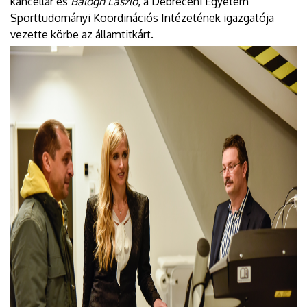
kancellár és
Balogh László
, a Debreceni Egyetem
Sporttudományi Koordinációs Intézetének igazgatója
vezette körbe az államtitkárt.