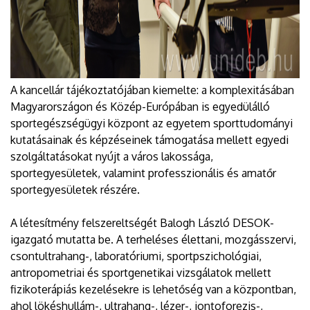
A kancellár tájékoztatójában kiemelte: a komplexitásában
Magyarországon és Közép-Európában is egyedülálló
sportegészségügyi központ az egyetem sporttudományi
kutatásainak és képzéseinek támogatása mellett egyedi
szolgáltatásokat nyújt a város lakossága,
sportegyesületek, valamint professzionális és amatőr
sportegyesületek részére.
A létesítmény felszereltségét Balogh László DESOK-
igazgató mutatta be. A terheléses élettani, mozgásszervi,
csontultrahang-, laboratóriumi, sportpszichológiai,
antropometriai és sportgenetikai vizsgálatok mellett
fizikoterápiás kezelésekre is lehetőség van a központban,
ahol lökéshullám-, ultrahang-, lézer-, iontoforezis-,