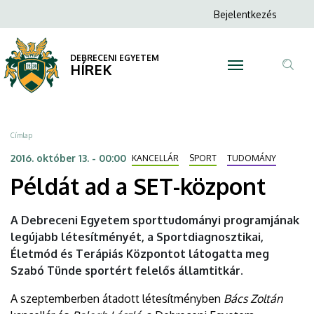
Példát
Ugrás
Anonim
Bejelentkezés
a
N
Felhasználói
ad
tartalomra
fiók
DEBRECENI EGYETEM
a
HÍREK
menüje
Tar
SET-
ker
központ
Morzsa
Címlap
|
2016. október 13. - 00:00
KANCELLÁR
SPORT
TUDOMÁNY
Példát ad a SET-központ
DEBRECENI
EGYETEM
A Debreceni Egyetem sporttudományi programjának
legújabb létesítményét, a Sportdiagnosztikai,
Életmód és Terápiás Központot látogatta meg
Szabó Tünde sportért felelős államtitkár.
A szeptemberben átadott létesítményben
Bács Zoltán