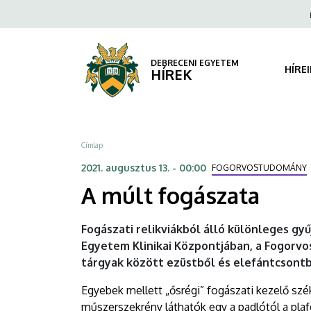
A
Ugrás
Fels
a
navi
múlt
tartalomra
fogászata
DEBRECENI EGYETEM
HÍRE
HÍREK
|
DEBRECENI
Morzsa
Címlap
EGYETEM
2021. augusztus 13. - 00:00
FOGORVOSTUDOMÁNY
A múlt fogászata
Fogászati relikviákból álló különleges gy
Egyetem Klinikai Központjában, a Fogorv
tárgyak között ezüstből és elefántcsontbó
Egyebek mellett „ősrégi” fogászati kezelő szé
műszerszekrény láthatók egy a padlótól a plaf