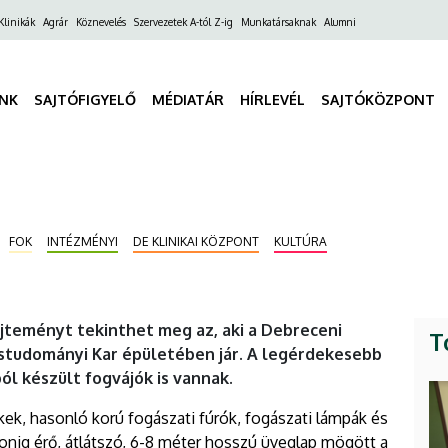
ő
Klinikák
Agrár
Köznevelés
Szervezetek A-tól Z-ig
Munkatársaknak
Alumni
gáció
INK
SAJTÓFIGYELŐ
MÉDIATÁR
HÍRLEVÉL
SAJTÓKÖZPONT
FOK
INTÉZMÉNYI
DE KLINIKAI KÖZPONT
KULTÚRA
űjteményt tekinthet meg az, aki a Debreceni
T
ostudományi Kar épületében jár. A legérdekesebb
l készült fogvájók is vannak.
kek, hasonló korú fogászati fúrók, fogászati lámpák és
onig érő, átlátszó, 6-8 méter hosszú üveglap mögött a