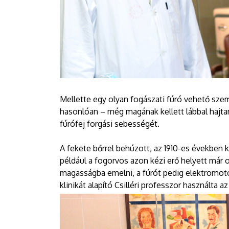
Mellette egy olyan fogászati fúró vehető sze
hasonlóan – még magának kellett lábbal hajtani,
fúrófej forgási sebességét.
A fekete bőrrel behúzott, az 1910-es években ké
például a fogorvos azon kézi erő helyett már
magasságba emelni, a fúrót pedig elektromoto
klinikát alapító Csilléri professzor használta 