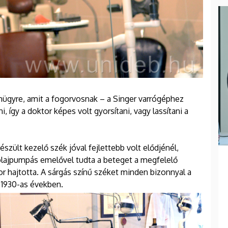
mügyre, amit a fogorvosnak – a Singer varrógéphez
 így a doktor képes volt gyorsítani, vagy lassítani a
szült kezelő szék jóval fejlettebb volt elődjénél,
 olajpumpás emelővel tudta a beteget a megfelelő
r hajtotta. A sárgás színű széket minden bizonnyal a
az 1930-as években.