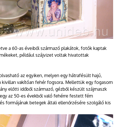
letve a 60-as éveiből származó plakátok, fotók kaptak
mékeket, például szájvizet voltak hivatottak
 olvasható az egyiken, melyen egy hátrafésült hajú,
n kivillan vakítóan fehér fogsora. Mellettük egy fogasom
ány előtti időből származó, gézből készült szájmaszk
 egy az 50-es évekből való fehérre festett fém
 és formájának betegek általi ellenőrzésére szolgáló kis