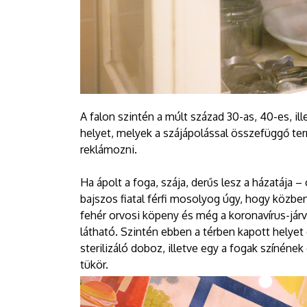
A falon szintén a múlt század 30-as, 40-es, il
helyet, melyek a szájápolással összefüggő ter
reklámozni.
Ha ápolt a foga, szája, derűs lesz a házatája –
bajszos fiatal férfi mosolyog úgy, hogy közbe
fehér orvosi köpeny és még a koronavírus-járv
látható. Szintén ebben a térben kapott helyet
sterilizáló doboz, illetve egy a fogak színének
tükör.