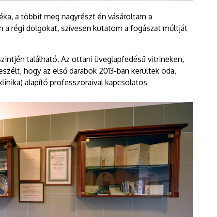
éka, a többit meg nagyrészt én vásároltam a
 a régi dolgokat, szívesen kutatom a fogászat múltját
zintjén található. Az ottani üveglapfedésű vitrineken,
eszélt, hogy az első darabok 2013-ban kerültek oda,
linika) alapító professzoraival kapcsolatos