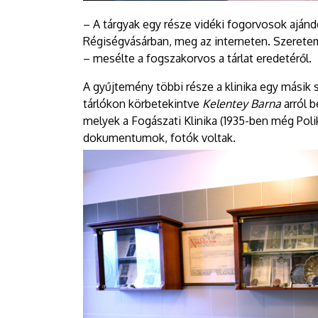
– A tárgyak egy része vidéki fogorvosok ajánd
Régiségvásárban, meg az interneten. Szeretem
– mesélte a fogszakorvos a tárlat eredetéről.
A gyűjtemény többi része a klinika egy másik s
tárlókon körbetekintve
Kelentey Barna
arról b
melyek a Fogászati Klinika (1935-ben még Polik
dokumentumok, fotók voltak.