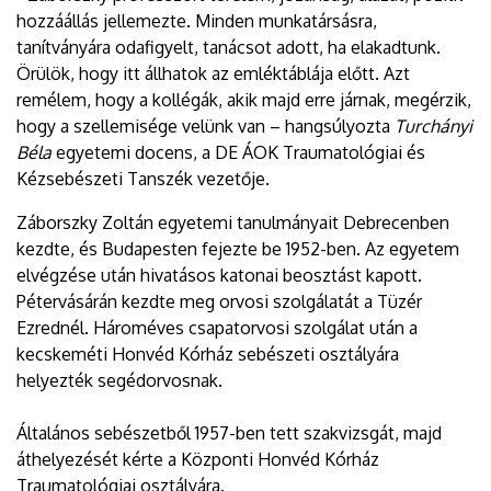
hozzáállás jellemezte. Minden munkatársásra,
tanítványára odafigyelt, tanácsot adott, ha elakadtunk.
Örülök, hogy itt állhatok az emléktáblája előtt. Azt
remélem, hogy a kollégák, akik majd erre járnak, megérzik,
hogy a szellemisége velünk van – hangsúlyozta
Turchányi
Béla
egyetemi docens, a DE ÁOK Traumatológiai és
Kézsebészeti Tanszék vezetője.
Záborszky Zoltán egyetemi tanulmányait Debrecenben
kezdte, és Budapesten fejezte be 1952-ben. Az egyetem
elvégzése után hivatásos katonai beosztást kapott.
Pétervásárán kezdte meg orvosi szolgálatát a Tüzér
Ezrednél. Hároméves csapatorvosi szolgálat után a
kecskeméti Honvéd Kórház sebészeti osztályára
helyezték segédorvosnak.
Általános sebészetből 1957-ben tett szakvizsgát, majd
áthelyezését kérte a Központi Honvéd Kórház
Traumatológiai osztályára.