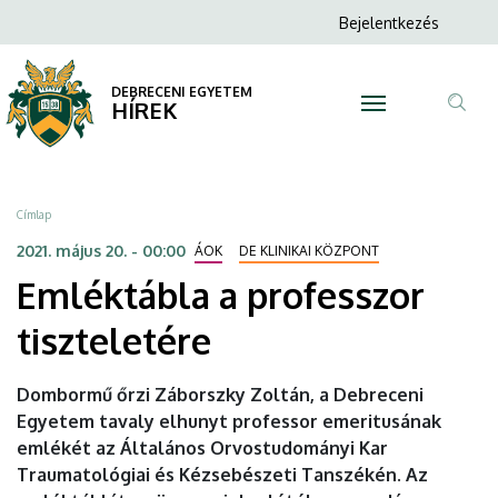
Emléktábla
Ugrás
Anonim
Bejelentkezés
a
N
Felhasználói
a
tartalomra
fiók
DEBRECENI EGYETEM
professzor
HÍREK
menüje
Tar
tiszteletére
ker
|
Morzsa
Címlap
DEBRECENI
2021. május 20. - 00:00
ÁOK
DE KLINIKAI KÖZPONT
Emléktábla a professzor
EGYETEM
tiszteletére
Dombormű őrzi Záborszky Zoltán, a Debreceni
Egyetem tavaly elhunyt professor emeritusának
emlékét az Általános Orvostudományi Kar
Traumatológiai és Kézsebészeti Tanszékén. Az