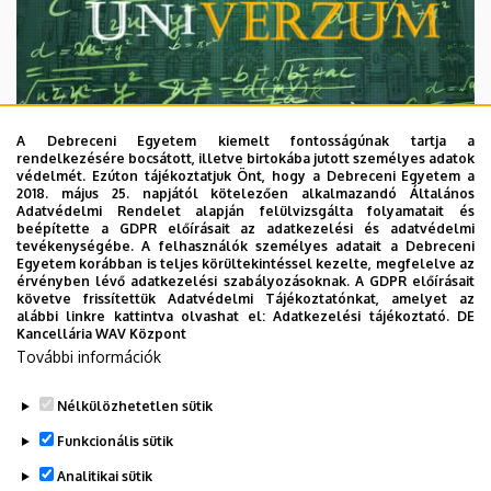
A Debreceni Egyetem kiemelt fontosságúnak tartja a
rendelkezésére bocsátott, illetve birtokába jutott személyes adatok
védelmét. Ezúton tájékoztatjuk Önt, hogy a Debreceni Egyetem a
2018. május 25. napjától kötelezően alkalmazandó Általános
Adatvédelmi Rendelet alapján felülvizsgálta folyamatait és
2026. augusztus 7.
beépítette a GDPR előírásait az adatkezelési és adatvédelmi
Univerzum: A Debreceni Egyetem
tevékenységébe. A felhasználók személyes adatait a Debreceni
Egyetem korábban is teljes körültekintéssel kezelte, megfelelve az
titkos receptjei
érvényben lévő adatkezelési szabályozásoknak. A GDPR előírásait
követve frissítettük Adatvédelmi Tájékoztatónkat, amelyet az
alábbi linkre kattintva olvashat el:
Adatkezelési tájékoztató.
DE
KUTATÁS
TUDOMÁNY
Kancellária WAV Központ
További információk
Nélkülözhetetlen sütik
Funkcionális sütik
Analitikai sütik