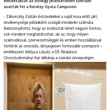
emléktáblát az özvegy jelenlétében szerdán
avatták fel a Kenézy Gyula Campuson.
- Záborszky Zoltán évtizedekkel a saját kora előtt járt,
tevékenysége példaként szolgál mindenki számára.
Bebizonyította, hogy az eszköztár lehet nagyon fontos,
sok mindent meghatározhat, de az, hogy milyen
szaktudással, szervezettséggel és emberi hozzáállással
történik az orvoslás, lényegesen fontosabb szempont –
emlékezett
Mátyus László
, a DE Általános
Orvostudományi Kar dékánja a szerdai ünnepségen.