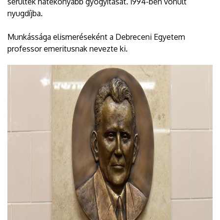
sérültek hatékonyabb gyógyítását. 1994-ben vonult
nyugdíjba.
Munkássága elismeréseként a Debreceni Egyetem
professor emeritusnak nevezte ki.