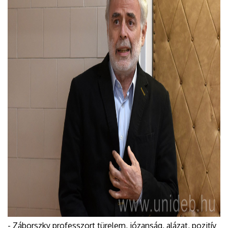
- Záborszky professzort türelem, józanság, alázat, pozitív