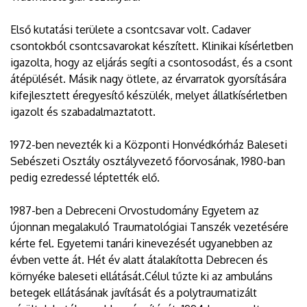
Első kutatási területe a csontcsavar volt. Cadaver
csontokból csontcsavarokat készített. Klinikai kísérletben
igazolta, hogy az eljárás segíti a csontosodást, és a csont
átépülését. Másik nagy ötlete, az érvarratok gyorsítására
kifejlesztett éregyesítő készülék, melyet állatkísérletben
igazolt és szabadalmaztatott.
1972-ben nevezték ki a Központi Honvédkórház Baleseti
Sebészeti Osztály osztályvezető főorvosának, 1980-ban
pedig ezredessé léptették elő.
1987-ben a Debreceni Orvostudomány Egyetem az
újonnan megalakuló Traumatológiai Tanszék vezetésére
kérte fel. Egyetemi tanári kinevezését ugyanebben az
évben vette át. Hét év alatt átalakította Debrecen és
környéke baleseti ellátását.Célul tűzte ki az ambuláns
betegek ellátásának javítását és a polytraumatizált