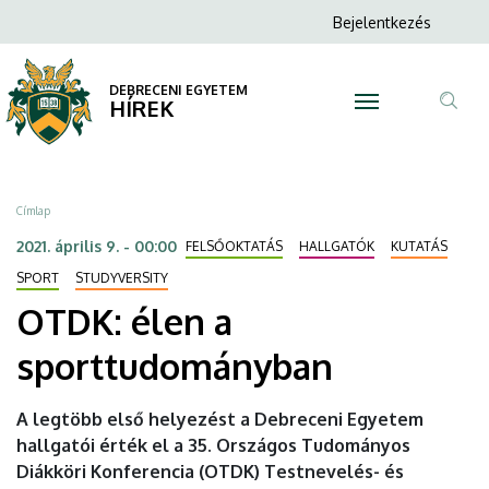
OTDK:
Ugrás
Anonim
Bejelentkezés
a
N
Felhasználói
élen
tartalomra
fiók
DEBRECENI EGYETEM
a
HÍREK
menüje
Tar
sporttudományban
ker
|
Morzsa
Címlap
DEBRECENI
2021. április 9. - 00:00
FELSŐOKTATÁS
HALLGATÓK
KUTATÁS
EGYETEM
SPORT
STUDYVERSITY
OTDK: élen a
sporttudományban
A legtöbb első helyezést a Debreceni Egyetem
hallgatói érték el a 35. Országos Tudományos
Diákköri Konferencia (OTDK) Testnevelés- és