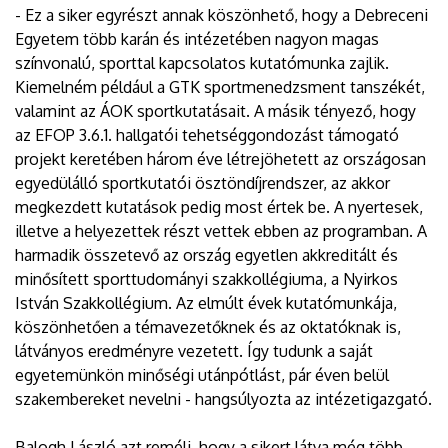
- Ez a siker egyrészt annak köszönhető, hogy a Debreceni
Egyetem több karán és intézetében nagyon magas
színvonalú, sporttal kapcsolatos kutatómunka zajlik.
Kiemelném például a GTK sportmenedzsment tanszékét,
valamint az ÁOK sportkutatásait. A másik tényező, hogy
az EFOP 3.6.1. hallgatói tehetséggondozást támogató
projekt keretében három éve létrejöhetett az országosan
egyedülálló sportkutatói ösztöndíjrendszer, az akkor
megkezdett kutatások pedig most értek be. A nyertesek,
illetve a helyezettek részt vettek ebben az programban. A
harmadik összetevő az ország egyetlen akkreditált és
minősített sporttudományi szakkollégiuma, a Nyirkos
István Szakkollégium. Az elmúlt évek kutatómunkája,
köszönhetően a témavezetőknek és az oktatóknak is,
látványos eredményre vezetett. Így tudunk a saját
egyetemünkön minőségi utánpótlást, pár éven belül
szakembereket nevelni - hangsúlyozta az intézetigazgató.
Balogh László azt reméli, hogy a sikert látva még több