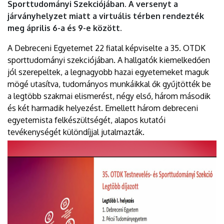
Sporttudományi Szekciójában. A versenyt a
járványhelyzet miatt a virtuális térben rendezték
meg április 6-a és 9-e között.
A Debreceni Egyetemet 22 fiatal képviselte a 35. OTDK
sporttudományi szekciójában. A hallgatók kiemelkedően
jól szerepeltek, a legnagyobb hazai egyetemeket maguk
mögé utasítva, tudományos munkáikkal ők gyűjtötték be
a legtöbb szakmai elismerést, négy első, három második
és két harmadik helyezést. Emellett három debreceni
egyetemista felkészültségét, alapos kutatói
tevékenységét különdíjjal jutalmazták.