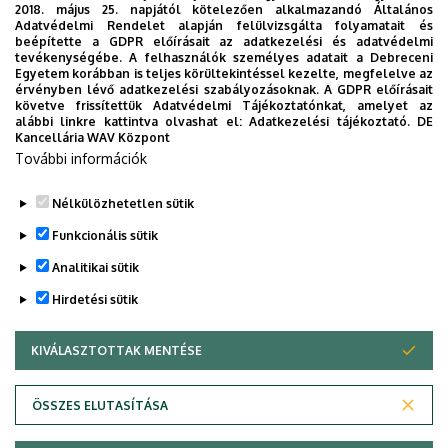
2018. május 25. napjától kötelezően alkalmazandó Általános
Adatvédelmi Rendelet alapján felülvizsgálta folyamatait és
beépítette a GDPR előírásait az adatkezelési és adatvédelmi
2026. augusztus 4.
tevékenységébe. A felhasználók személyes adatait a Debreceni
Egyetem korábban is teljes körültekintéssel kezelte, megfelelve az
A hőség árnyékában az agrárium
érvényben lévő adatkezelési szabályozásoknak. A GDPR előírásait
követve frissítettük Adatvédelmi Tájékoztatónkat, amelyet az
alábbi linkre kattintva olvashat el:
Adatkezelési tájékoztató.
DE
AGRÁRTUDOMÁNY
AKIT
MÉK
Kancellária WAV Központ
További információk
Nélkülözhetetlen sütik
Funkcionális sütik
Analitikai sütik
Hirdetési sütik
KIVÁLASZTOTTAK MENTÉSE
WITHDRAW CONSENT
DEBRECENI EGYETEM
ÖSSZES ELUTASÍTÁSA
Adatvédelem
Adatvédelem