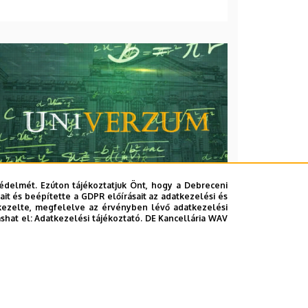
édelmét. Ezúton tájékoztatjuk Önt, hogy a Debreceni
it és beépítette a GDPR előírásait az adatkezelési és
kezelte, megfelelve az érvényben lévő adatkezelési
ashat el:
Adatkezelési tájékoztató.
DE Kancellária WAV
2026. augusztus 7.
Univerzum: A Debreceni
Egyetem titkos receptjei
KUTATÁS
TUDOMÁNY