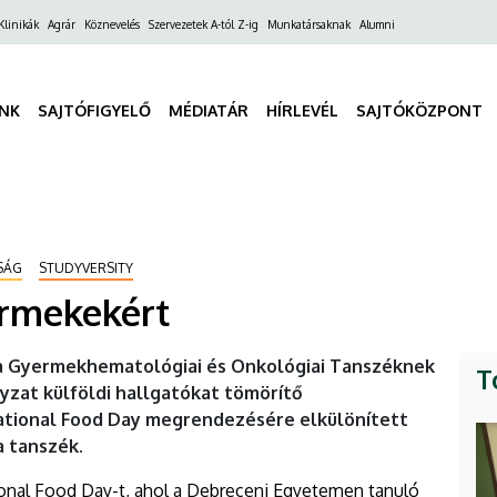
ő
Klinikák
Agrár
Köznevelés
Szervezetek A-tól Z-ig
Munkatársaknak
Alumni
gáció
INK
SAJTÓFIGYELŐ
MÉDIATÁR
HÍRLEVÉL
SAJTÓKÖZPONT
SÁG
STUDYVERSITY
rmekekért
l a Gyermekhematológiai és Onkológiai Tanszéknek
T
zat külföldi hallgatókat tömörítő
national Food Day megrendezésére elkülönített
a tanszék.
onal Food Day-t, ahol a Debreceni Egyetemen tanuló