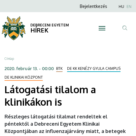
Látogatási
Ugrás
Anonim
Nyel
Bejelentkezés
HU
EN
a
Felhasználói
tilalom
tartalomra
fiók
DEBRECENI EGYETEM
a
HÍREK
menüje
Tar
klinikákon
ker
is
Morzsa
Címlap
|
2020. február 13. - 00:00
BTK
DE KK KENÉZY GYULA CAMPUS
DEBRECENI
DE KLINIKAI KÖZPONT
Látogatási tilalom a
EGYETEM
klinikákon is
Részleges látogatási tilalmat rendeltek el
péntektől a Debreceni Egyetem Klinikai
Központjában az influenzajárvány miatt, a betegek