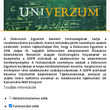
A Debreceni Egyetem kiemelt fontosságúnak tartja a
rendelkezésére bocsátott, illetve birtokába jutott személyes adatok
védelmét. Ezúton tájékoztatjuk Önt, hogy a Debreceni Egyetem a
2018. május 25. napjától kötelezően alkalmazandó Általános
Adatvédelmi Rendelet alapján felülvizsgálta folyamatait és
2026. augusztus 7.
beépítette a GDPR előírásait az adatkezelési és adatvédelmi
Univerzum: A Debreceni Egyetem
tevékenységébe. A felhasználók személyes adatait a Debreceni
Egyetem korábban is teljes körültekintéssel kezelte, megfelelve az
titkos receptjei
érvényben lévő adatkezelési szabályozásoknak. A GDPR előírásait
követve frissítettük Adatvédelmi Tájékoztatónkat, amelyet az
alábbi linkre kattintva olvashat el:
Adatkezelési tájékoztató.
DE
KUTATÁS
TUDOMÁNY
Kancellária WAV Központ
További információk
Nélkülözhetetlen sütik
Funkcionális sütik