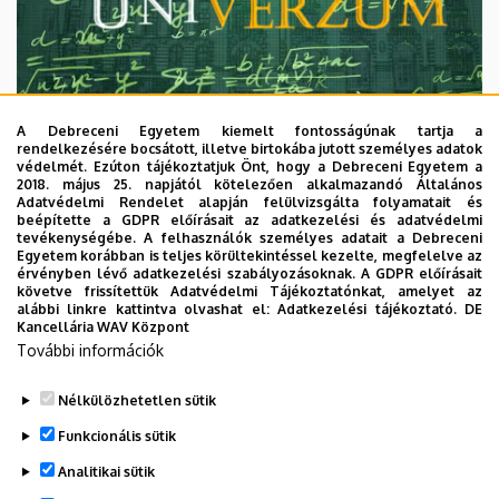
A Debreceni Egyetem kiemelt fontosságúnak tartja a
rendelkezésére bocsátott, illetve birtokába jutott személyes adatok
védelmét. Ezúton tájékoztatjuk Önt, hogy a Debreceni Egyetem a
2018. május 25. napjától kötelezően alkalmazandó Általános
Adatvédelmi Rendelet alapján felülvizsgálta folyamatait és
2026. augusztus 7.
beépítette a GDPR előírásait az adatkezelési és adatvédelmi
Univerzum: A Debreceni Egyetem
tevékenységébe. A felhasználók személyes adatait a Debreceni
Egyetem korábban is teljes körültekintéssel kezelte, megfelelve az
titkos receptjei
érvényben lévő adatkezelési szabályozásoknak. A GDPR előírásait
követve frissítettük Adatvédelmi Tájékoztatónkat, amelyet az
alábbi linkre kattintva olvashat el:
Adatkezelési tájékoztató.
DE
KUTATÁS
TUDOMÁNY
Kancellária WAV Központ
További információk
Nélkülözhetetlen sütik
Funkcionális sütik
Analitikai sütik