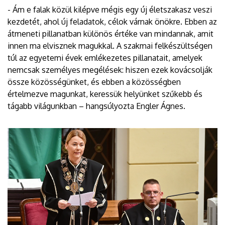
- Ám e falak közül kilépve mégis egy új életszakasz veszi
kezdetét, ahol új feladatok, célok várnak önökre. Ebben az
átmeneti pillanatban különös értéke van mindannak, amit
innen ma elvisznek magukkal. A szakmai felkészültségen
túl az egyetemi évek emlékezetes pillanatait, amelyek
nemcsak személyes megélések: hiszen ezek kovácsolják
össze közösségünket, és ebben a közösségben
értelmezve magunkat, keressük helyünket szűkebb és
tágabb világunkban – hangsúlyozta Engler Ágnes.