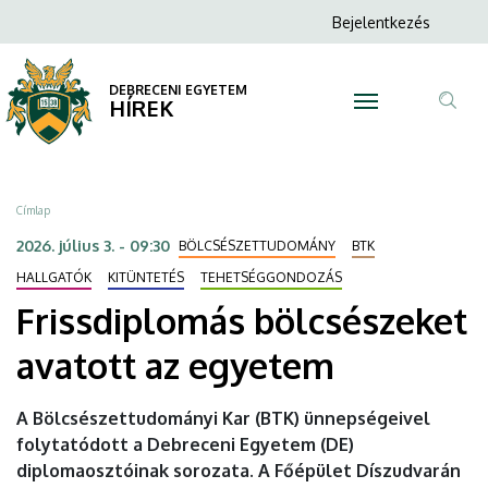
Frissdiplomás
Ugrás
Anonim
Bejelentkezés
a
N
Felhasználói
bölcsészeket
tartalomra
fiók
DEBRECENI EGYETEM
avatott
HÍREK
menüje
Tar
az
ker
egyetem
Morzsa
Címlap
|
2026. július 3. - 09:30
BÖLCSÉSZETTUDOMÁNY
BTK
DEBRECENI
HALLGATÓK
KITÜNTETÉS
TEHETSÉGGONDOZÁS
Frissdiplomás bölcsészeket
EGYETEM
avatott az egyetem
A Bölcsészettudományi Kar (BTK) ünnepségeivel
folytatódott a Debreceni Egyetem (DE)
diplomaosztóinak sorozata. A Főépület Díszudvarán