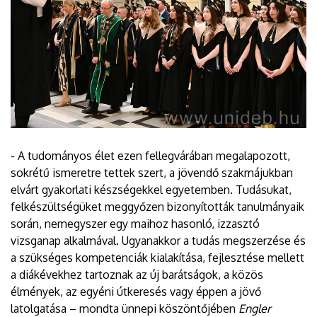
- A tudományos élet ezen fellegvárában megalapozott,
sokrétű ismeretre tettek szert, a jövendő szakmájukban
elvárt gyakorlati készségekkel egyetemben. Tudásukat,
felkészültségüket meggyőzen bizonyították tanulmányaik
során, nemegyszer egy maihoz hasonló, izzasztó
vizsganap alkalmával. Ugyanakkor a tudás megszerzése és
a szükséges kompetenciák kialakítása, fejlesztése mellett
a diákévekhez tartoznak az új barátságok, a közös
élmények, az egyéni útkeresés vagy éppen a jövő
latolgatása – mondta ünnepi köszöntőjében
Engler