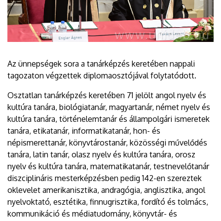
Az ünnepségek sora a tanárképzés keretében nappali
tagozaton végzettek diplomaosztójával folytatódott.
Osztatlan tanárképzés keretében 71 jelölt angol nyelv és
kultúra tanára, biológiatanár, magyartanár, német nyelv és
kultúra tanára, történelemtanár és állampolgári ismeretek
tanára, etikatanár, informatikatanár, hon- és
népismerettanár, könyvtárostanár, közösségi művelődés
tanára, latin tanár, olasz nyelv és kultúra tanára, orosz
nyelv és kultúra tanára, matematikatanár, testnevelőtanár
diszciplináris mesterképzésben pedig 142-en szereztek
oklevelet amerikanisztika, andragógia, anglisztika, angol
nyelvoktató, esztétika, finnugrisztika, fordító és tolmács,
kommunikáció és médiatudomány, könyvtár- és