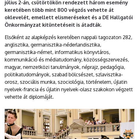
július 2-án, csütörtökön rendezett három esemény
keretében több mint 800 végzős vehette át
oklevelét, emellett elismeréseket és a DE Hallgatói
Önkormányzat kitüntetéseit is átadták.
Elsőként az alapképzés keretében nappali tagozaton 282,
anglisztika, germanisztika-néderlandisztika,
germanisztika-német, informatikus könyvtáros,
kommunikáció és médiatudomány, közösségszervezés,
magyar, nemzetközi tanulmányok, néprajz, pedagógia,
politikatudományok, szabad bölcsészet, szlavisztika-
orosz, szociális munka, szociológia, történelem, újlatin
nyelvek-francia és újlatin nyelvek-olasz szakokon végzett
vehette át diplomáját.