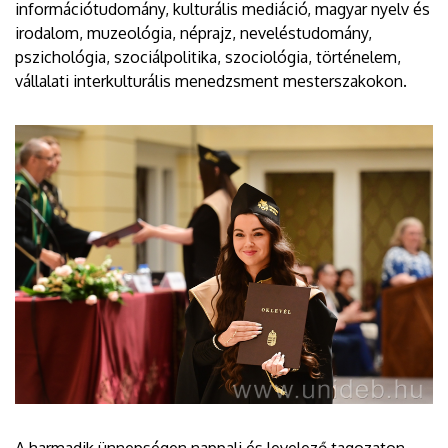
információtudomány, kulturális mediáció, magyar nyelv és
irodalom, muzeológia, néprajz, neveléstudomány,
pszichológia, szociálpolitika, szociológia, történelem,
vállalati interkulturális menedzsment mesterszakokon.
A harmadik ünnepségen nappali és levelező tagozaton