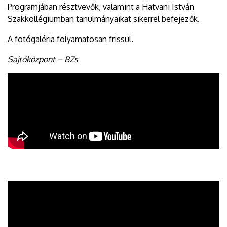
Programjában résztvevők, valamint a Hatvani István
Szakkollégiumban tanulmányaikat sikerrel befejezők.
A fotógaléria folyamatosan frissül.
Sajtóközpont – BZs