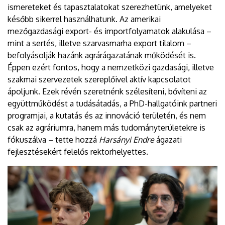
ismereteket és tapasztalatokat szerezhetünk, amelyeket
később sikerrel használhatunk. Az amerikai
mezőgazdasági export- és importfolyamatok alakulása –
mint a sertés, illetve szarvasmarha export tilalom –
befolyásolják hazánk agrárágazatának működését is.
Éppen ezért fontos, hogy a nemzetközi gazdasági, illetve
szakmai szervezetek szereplőivel aktív kapcsolatot
ápoljunk. Ezek révén szeretnénk szélesíteni, bővíteni az
együttműködést a tudásátadás, a PhD-hallgatóink partneri
programjai, a kutatás és az innováció területén, és nem
csak az agráriumra, hanem más tudományterületekre is
fókuszálva – tette hozzá
Harsányi Endre
ágazati
fejlesztésekért felelős rektorhelyettes.