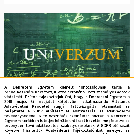
A Debreceni Egyetem kiemelt fontosságúnak tartja a
rendelkezésére bocsátott, illetve birtokába jutott személyes adatok
védelmét. Ezúton tájékoztatjuk Önt, hogy a Debreceni Egyetem a
2018. május 25. napjától kötelezően alkalmazandó Általános
Adatvédelmi Rendelet alapján felülvizsgálta folyamatait és
2026. augusztus 7.
beépítette a GDPR előírásait az adatkezelési és adatvédelmi
Univerzum: A Debreceni Egyetem
tevékenységébe. A felhasználók személyes adatait a Debreceni
Egyetem korábban is teljes körültekintéssel kezelte, megfelelve az
titkos receptjei
érvényben lévő adatkezelési szabályozásoknak. A GDPR előírásait
követve frissítettük Adatvédelmi Tájékoztatónkat, amelyet az