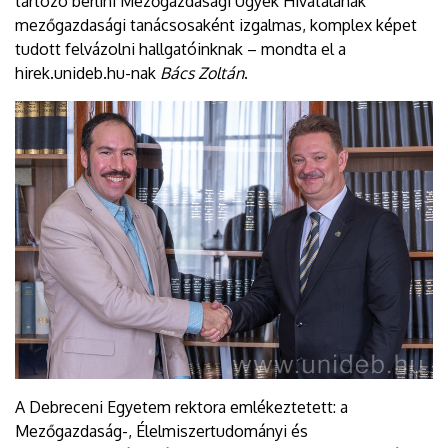
tartozó berlini Mezőgazdasági Ügyek Hivatalának
mezőgazdasági tanácsosaként izgalmas, komplex képet
tudott felvázolni hallgatóinknak – mondta el a
hirek.unideb.hu-nak
Bács Zoltán
.
A Debreceni Egyetem rektora emlékeztetett: a
Mezőgazdaság-, Élelmiszertudományi és