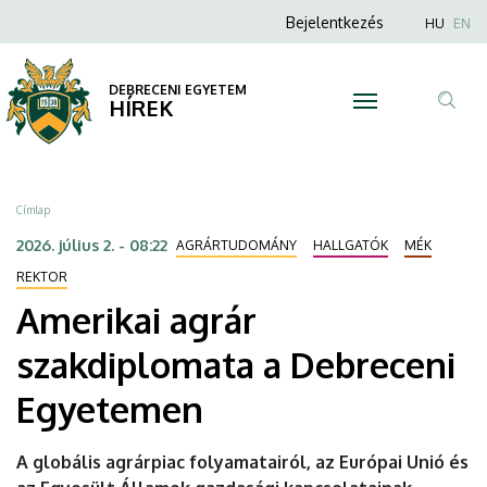
Amerikai
Ugrás
Anonim
Nyel
Bejelentkezés
HU
EN
a
Felhasználói
agrár
tartalomra
fiók
DEBRECENI EGYETEM
szakdiplomata
HÍREK
menüje
Tar
a
ker
Debreceni
Morzsa
Címlap
Egyetemen
2026. július 2. - 08:22
AGRÁRTUDOMÁNY
HALLGATÓK
MÉK
|
REKTOR
Amerikai agrár
DEBRECENI
szakdiplomata a Debreceni
EGYETEM
Egyetemen
A globális agrárpiac folyamatairól, az Európai Unió és