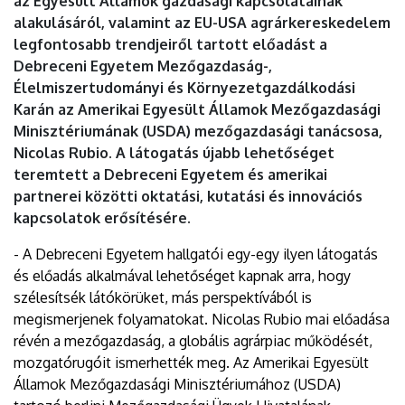
az Egyesült Államok gazdasági kapcsolatainak
alakulásáról, valamint az EU-USA agrárkereskedelem
legfontosabb trendjeiről tartott előadást a
Debreceni Egyetem Mezőgazdaság-,
Élelmiszertudományi és Környezetgazdálkodási
Karán az Amerikai Egyesült Államok Mezőgazdasági
Minisztériumának (USDA) mezőgazdasági tanácsosa,
Nicolas Rubio. A látogatás újabb lehetőséget
teremtett a Debreceni Egyetem és amerikai
partnerei közötti oktatási, kutatási és innovációs
kapcsolatok erősítésére.
- A Debreceni Egyetem hallgatói egy-egy ilyen látogatás
és előadás alkalmával lehetőséget kapnak arra, hogy
szélesítsék látókörüket, más perspektívából is
megismerjenek folyamatokat. Nicolas Rubio mai előadása
révén a mezőgazdaság, a globális agrárpiac működését,
mozgatórugóit ismerhették meg. Az Amerikai Egyesült
Államok Mezőgazdasági Minisztériumához (USDA)