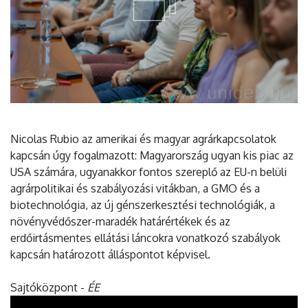
Nicolas Rubio az amerikai és magyar agrárkapcsolatok
kapcsán úgy fogalmazott: Magyarország ugyan kis piac az
USA számára, ugyanakkor fontos szereplő az EU-n belüli
agrárpolitikai és szabályozási vitákban, a GMO és a
biotechnológia, az új génszerkesztési technológiák, a
növényvédőszer-maradék határértékek és az
erdőirtásmentes ellátási láncokra vonatkozó szabályok
kapcsán határozott álláspontot képvisel.
Sajtóközpont -
ÉE