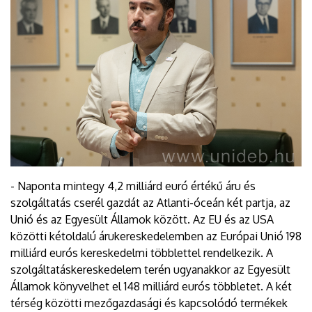
- Naponta mintegy 4,2 milliárd euró értékű áru és
szolgáltatás cserél gazdát az Atlanti-óceán két partja, az
Unió és az Egyesült Államok között. Az EU és az USA
közötti kétoldalú árukereskedelemben az Európai Unió 198
milliárd eurós kereskedelmi többlettel rendelkezik. A
szolgáltatáskereskedelem terén ugyanakkor az Egyesült
Államok könyvelhet el 148 milliárd eurós többletet. A két
térség közötti mezőgazdasági és kapcsolódó termékek