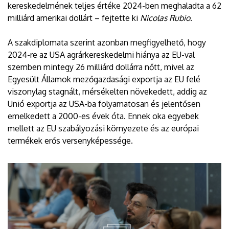
kereskedelmének teljes értéke 2024-ben meghaladta a 62
milliárd amerikai dollárt – fejtette ki
Nicolas Rubio
.
A szakdiplomata szerint azonban megfigyelhető, hogy
2024-re az USA agrárkereskedelmi hiánya az EU-val
szemben mintegy 26 milliárd dollárra nőtt, mivel az
Egyesült Államok mezőgazdasági exportja az EU felé
viszonylag stagnált, mérsékelten növekedett, addig az
Unió exportja az USA-ba folyamatosan és jelentősen
emelkedett a 2000-es évek óta. Ennek oka egyebek
mellett az EU szabályozási környezete és az európai
termékek erős versenyképessége.