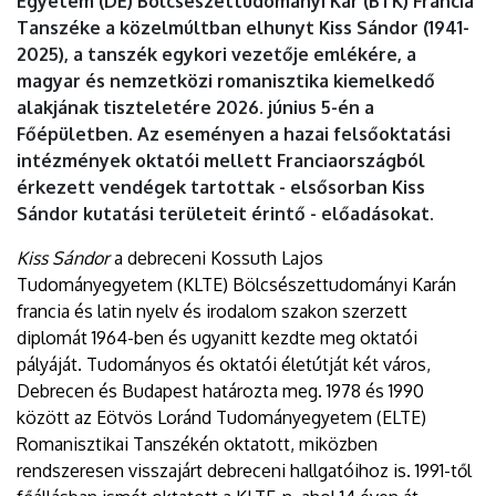
Egyetem (DE) Bölcsészettudományi Kar (BTK) Francia
Tanszéke a közelmúltban elhunyt Kiss Sándor (1941-
2025), a tanszék egykori vezetője emlékére, a
magyar és nemzetközi romanisztika kiemelkedő
alakjának tiszteletére 2026. június 5-én a
Főépületben. Az eseményen a hazai felsőoktatási
intézmények oktatói mellett Franciaországból
érkezett vendégek tartottak - elsősorban Kiss
Sándor kutatási területeit érintő - előadásokat.
Kiss Sándor
a debreceni Kossuth Lajos
Tudományegyetem (KLTE) Bölcsészettudományi Karán
francia és latin nyelv és irodalom szakon szerzett
diplomát 1964-ben és ugyanitt kezdte meg oktatói
pályáját. Tudományos és oktatói életútját két város,
Debrecen és Budapest határozta meg. 1978 és 1990
között az Eötvös Loránd Tudományegyetem (ELTE)
Romanisztikai Tanszékén oktatott, miközben
rendszeresen visszajárt debreceni hallgatóihoz is. 1991-től