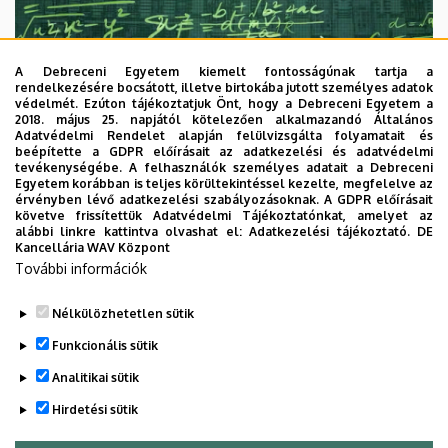
A Debreceni Egyetem kiemelt fontosságúnak tartja a
rendelkezésére bocsátott, illetve birtokába jutott személyes adatok
védelmét. Ezúton tájékoztatjuk Önt, hogy a Debreceni Egyetem a
2018. május 25. napjától kötelezően alkalmazandó Általános
Adatvédelmi Rendelet alapján felülvizsgálta folyamatait és
2026. augusztus 7.
beépítette a GDPR előírásait az adatkezelési és adatvédelmi
Univerzum: A Debreceni Egyetem
tevékenységébe. A felhasználók személyes adatait a Debreceni
Egyetem korábban is teljes körültekintéssel kezelte, megfelelve az
titkos receptjei
érvényben lévő adatkezelési szabályozásoknak. A GDPR előírásait
követve frissítettük Adatvédelmi Tájékoztatónkat, amelyet az
alábbi linkre kattintva olvashat el:
Adatkezelési tájékoztató.
DE
KUTATÁS
TUDOMÁNY
Kancellária WAV Központ
További információk
Nélkülözhetetlen sütik
Funkcionális sütik
Analitikai sütik
Hirdetési sütik