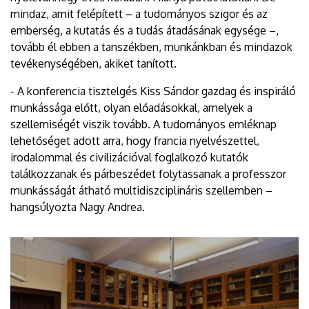
mindaz, amit felépített – a tudományos szigor és az
emberség, a kutatás és a tudás átadásának egysége –,
tovább él ebben a tanszékben, munkánkban és mindazok
tevékenységében, akiket tanított.
- A konferencia tisztelgés Kiss Sándor gazdag és inspiráló
munkássága előtt, olyan előadásokkal, amelyek a
szellemiségét viszik tovább. A tudományos emléknap
lehetőséget adott arra, hogy francia nyelvészettel,
irodalommal és civilizációval foglalkozó kutatók
találkozzanak és párbeszédet folytassanak a professzor
munkásságát átható multidiszciplináris szellemben –
hangsúlyozta Nagy Andrea.