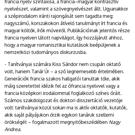
francia nyelv szintaxisa, a francia–magyar kontrasztív
nyelvészet, valamint a szövegnyelvészet állt. Ugyanakkor
a szépirodalom iránti rajongását sem tagadta meg:
nagyszámú, korszakokon átívelő tanulmányt írt francia és
magyar költők, írók műveiről. Publikációinak jelentős része
francia nyelven látott napvilágot, így hozzájárult ahhoz,
hogy a magyar romanisztikai kutatások beépüljenek a
nemzetközi tudományos diskurzusba.
- Tanítványai számára Kiss Sándor nem csupán oktató
volt, hanem Tanár Úr – a szó legnemesebb értelmében.
Generációk francia szakos hallgatói tanultak tőle, akik
máig szeretettel idézik fel az ófrancia nyelvvel vagy a
francia középkori irodalommal foglalkozó színes óráit.
Számos szakdolgozat és doktori disszertáció vezetője
volt: tanítványai közül sokan ma is aktív oktatók, kutatók,
akik saját pályájukon őrzik egykori tanáruk szellemi
örökségét – fogalmazott megnyitóbeszédében
Nagy
Andrea
.