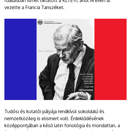
főállásban ismét oktatott a KLTE-n, ahol 14 éven át
vezette a Francia Tanszéket.
Tudósi és kutatói pályája rendkívül sokoldalú és
nemzetközileg is elismert volt. Érdeklődésének
középpontjában a késő latin fonológia és mondattan, a