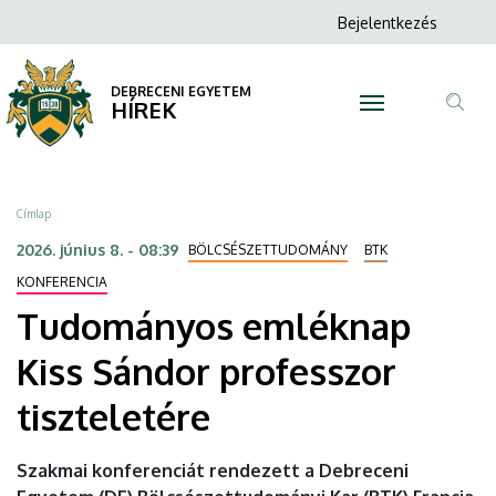
Tudományos
Ugrás
Anonim
Bejelentkezés
a
N
Felhasználói
emléknap
tartalomra
fiók
DEBRECENI EGYETEM
Kiss
HÍREK
menüje
Tar
Sándor
ker
professzor
Morzsa
Címlap
tiszteletére
2026. június 8. - 08:39
BÖLCSÉSZETTUDOMÁNY
BTK
|
KONFERENCIA
Tudományos emléknap
DEBRECENI
Kiss Sándor professzor
EGYETEM
tiszteletére
Szakmai konferenciát rendezett a Debreceni