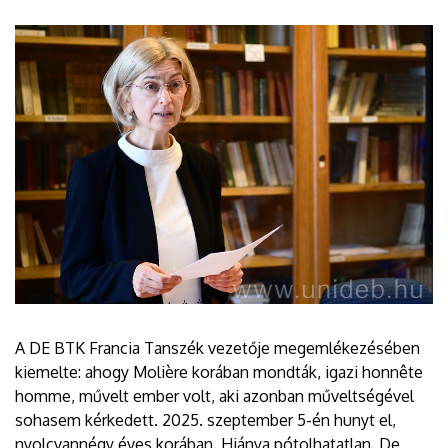
A DE BTK Francia Tanszék vezetője megemlékezésében
kiemelte: ahogy Molière korában mondták, igazi honnête
homme, művelt ember volt, aki azonban műveltségével
sohasem kérkedett. 2025. szeptember 5-én hunyt el,
nyolcvannégy éves korában. Hiánya pótolhatatlan. De