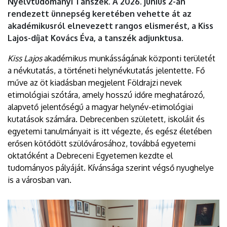
Nyelvtudományi Tanszék. A 2026. június 2-án
rendezett ünnepség keretében vehette át az
akadémikusról elnevezett rangos elismerést, a Kiss
Lajos-díjat Kovács Éva, a tanszék adjunktusa.
Kiss Lajos
akadémikus munkásságának központi területét
a névkutatás, a történeti helynévkutatás jelentette. Fő
műve az öt kiadásban megjelent Földrajzi nevek
etimológiai szótára, amely hosszú időre meghatározó,
alapvető jelentőségű a magyar helynév-etimológiai
kutatások számára. Debrecenben született, iskoláit és
egyetemi tanulmányait is itt végezte, és egész életében
erősen kötődött szülővárosához, továbbá egyetemi
oktatóként a Debreceni Egyetemen kezdte el
tudományos pályáját. Kívánsága szerint végső nyughelye
is a városban van.