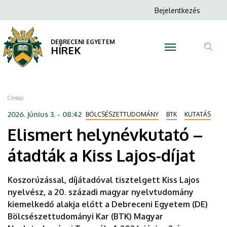
Elismert
Ugrás
Anonim
Bejelentkezés
a
N
Felhasználói
helynévkutató
tartalomra
fiók
DEBRECENI EGYETEM
–
HÍREK
menüje
Tar
átadták
ker
a
Morzsa
Címlap
Kiss
2026. június 3. - 08:42
BÖLCSÉSZETTUDOMÁNY
BTK
KUTATÁS
Elismert helynévkutató –
Lajos-
átadták a Kiss Lajos-díjat
díjat
|
Koszorúzással, díjátadóval tisztelgett Kiss Lajos
nyelvész, a 20. századi magyar nyelvtudomány
DEBRECENI
kiemelkedő alakja előtt a Debreceni Egyetem (DE)
EGYETEM
Bölcsészettudományi Kar (BTK) Magyar