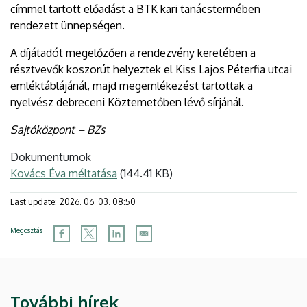
címmel tartott előadást a BTK kari tanácstermében
rendezett ünnepségen.
A díjátadót megelőzően a rendezvény keretében a
résztvevők koszorút helyeztek el Kiss Lajos Péterfia utcai
emléktáblájánál, majd megemlékezést tartottak a
nyelvész debreceni Köztemetőben lévő sírjánál.
Sajtóközpont – BZs
Dokumentumok
Kovács Éva méltatása
(144.41 KB)
Last update:
2026. 06. 03. 08:50
Megosztás
További hírek