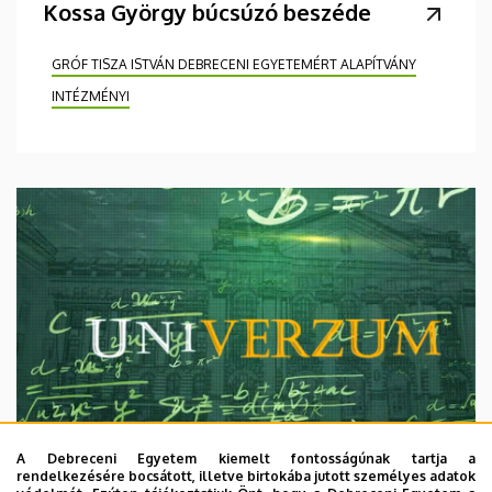
Kossa György búcsúzó beszéde
GRÓF TISZA ISTVÁN DEBRECENI EGYETEMÉRT ALAPÍTVÁNY
INTÉZMÉNYI
A Debreceni Egyetem kiemelt fontosságúnak tartja a
rendelkezésére bocsátott, illetve birtokába jutott személyes adatok