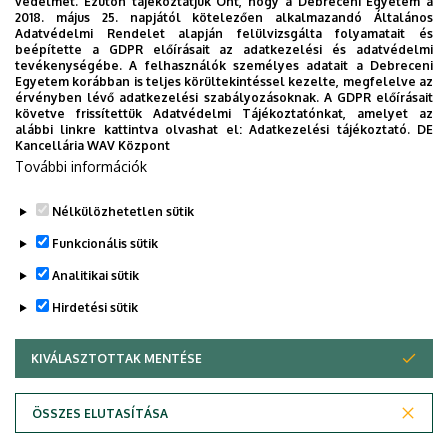
védelmét. Ezúton tájékoztatjuk Önt, hogy a Debreceni Egyetem a
2018. május 25. napjától kötelezően alkalmazandó Általános
Adatvédelmi Rendelet alapján felülvizsgálta folyamatait és
2026. augusztus 7.
beépítette a GDPR előírásait az adatkezelési és adatvédelmi
Univerzum: A Debreceni Egyetem
tevékenységébe. A felhasználók személyes adatait a Debreceni
Egyetem korábban is teljes körültekintéssel kezelte, megfelelve az
titkos receptjei
érvényben lévő adatkezelési szabályozásoknak. A GDPR előírásait
követve frissítettük Adatvédelmi Tájékoztatónkat, amelyet az
alábbi linkre kattintva olvashat el:
Adatkezelési tájékoztató.
DE
KUTATÁS
TUDOMÁNY
Kancellária WAV Központ
További információk
Nélkülözhetetlen sütik
Funkcionális sütik
Analitikai sütik
Hirdetési sütik
KIVÁLASZTOTTAK MENTÉSE
WITHDRAW CONSENT
DEBRECENI EGYETEM
ÖSSZES ELUTASÍTÁSA
Adatvédelem
Adatvédelem