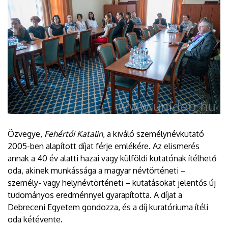
Özvegye,
Fehértói Katalin
, a kiváló személynévkutató
2005-ben alapított díjat férje emlékére. Az elismerés
annak a 40 év alatti hazai vagy külföldi kutatónak ítélhető
oda, akinek munkássága a magyar névtörténeti –
személy- vagy helynévtörténeti – kutatásokat jelentős új
tudományos eredménnyel gyarapította. A díjat a
Debreceni Egyetem gondozza, és a díj kuratóriuma ítéli
oda kétévente.