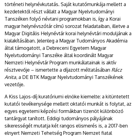
történeti helynévkutatás. Saját kutatómunkája mellett a
kezdetektől részt vállalt a Magyar Nyelvtudományi
Tanszéken folyó névtani programokban is, így a Korai
magyar helynévszótár című sorozat feladataiban, illetve a
Magyar Digitális Helynévtár korai helynévtári moduljának a
kialakításában. Jelenleg a Magyar Tudományos Akadémia
által támogatott, a Debreceni Egyetem Magyar
Nyelvtudományi Tanszéke által koordinált Magyar
Nemzeti Helynévtár Program munkálatainak is aktív
résztvevője – ismertette a díjazott méltatásában
Rácz
Anita
, a DE BTK Magyar Nyelvtudományi Tanszékének
vezetője.
A Kiss Lajos-díj kuratóriumi elnöke kiemelte: a kitüntetett
kutatói tevékenysége mellett oktatói munkát is folytat, az
egyes egyetemi képzési formákban tizenöt különböző
tantárgyat tanított. Eddigi tudományos pályájának
sikerességét mutatja két rangos elismerés is, a 2017-ben
elnyert Nemzeti Tehetség Program Nemzet fiatal