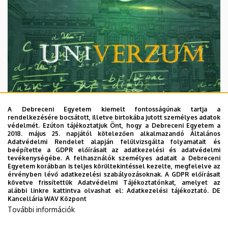
A Debreceni Egyetem kiemelt fontosságúnak tartja a
rendelkezésére bocsátott, illetve birtokába jutott személyes adatok
védelmét. Ezúton tájékoztatjuk Önt, hogy a Debreceni Egyetem a
2018. május 25. napjától kötelezően alkalmazandó Általános
Adatvédelmi Rendelet alapján felülvizsgálta folyamatait és
2026. augusztus 7.
beépítette a GDPR előírásait az adatkezelési és adatvédelmi
Univerzum: A Debreceni Egyetem
tevékenységébe. A felhasználók személyes adatait a Debreceni
Egyetem korábban is teljes körültekintéssel kezelte, megfelelve az
titkos receptjei
érvényben lévő adatkezelési szabályozásoknak. A GDPR előírásait
követve frissítettük Adatvédelmi Tájékoztatónkat, amelyet az
alábbi linkre kattintva olvashat el:
Adatkezelési tájékoztató.
DE
KUTATÁS
TUDOMÁNY
Kancellária WAV Központ
További információk