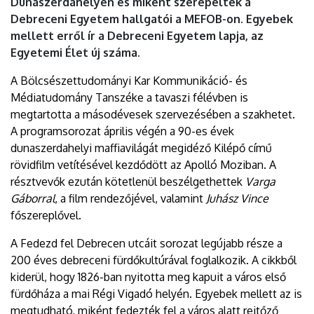
Dunaszerdahelyen és miként szerepeltek a
Debreceni Egyetem hallgatói a MEFOB-on. Egyebek
mellett erről ír a Debreceni Egyetem lapja, az
Egyetemi Élet új száma.
A Bölcsészettudományi Kar Kommunikáció- és
Médiatudomány Tanszéke a tavaszi félévben is
megtartotta a másodévesek szervezésében a szakhetet.
A programsorozat április végén a 90-es évek
dunaszerdahelyi maffiavilágát megidéző Kilépő című
rövidfilm vetítésével kezdődött az Apolló Moziban. A
résztvevők ezután kötetlenül beszélgethettek
Varga
Gáborral
, a film rendezőjével, valamint
Juhász Vince
főszereplővel.
A Fedezd fel Debrecen utcáit sorozat legújabb része a
200 éves debreceni fürdőkultúrával foglalkozik. A cikkből
kiderül, hogy 1826-ban nyitotta meg kapuit a város első
fürdőháza a mai Régi Vigadó helyén. Egyebek mellett az is
megtudható, miként fedezték fel a város alatt rejtőző