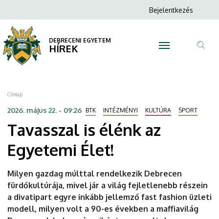
Tavasszal
Ugrás
Anonim
Bejelentkezés
a
N
Felhasználói
is
tartalomra
fiók
DEBRECENI EGYETEM
élénk
HÍREK
menüje
Tar
az
ker
Egyetemi
Morzsa
Címlap
Élet!
2026. május 22. - 09:26
BTK
INTÉZMÉNYI
KULTÚRA
SPORT
Tavasszal is élénk az
|
Egyetemi Élet!
DEBRECENI
EGYETEM
Milyen gazdag múlttal rendelkezik Debrecen
fürdőkultúrája, mivel jár a világ fejletlenebb részein
a divatipart egyre inkább jellemző fast fashion üzleti
modell, milyen volt a 90-es években a maffiavilág