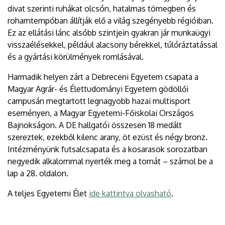
divat szerinti ruhákat olcsón, hatalmas tömegben és
rohamtempóban állítják elő a világ szegényebb régióiban.
Ez az ellátási lánc alsóbb szintjein gyakran jár munkaügyi
visszaélésekkel, például alacsony bérekkel, túlóráztatással
és a gyártási körülmények romlásával.
Harmadik helyen zárt a Debreceni Egyetem csapata a
Magyar Agrár- és Élettudományi Egyetem gödöllői
campusán megtartott legnagyobb hazai multisport
eseményen, a Magyar Egyetemi-Főiskolai Országos
Bajnokságon. A DE hallgatói összesen 18 medált
szereztek, ezekből kilenc arany, öt ezüst és négy bronz.
Intézményünk futsalcsapata és a kosarasok sorozatban
negyedik alkalommal nyerték meg a tornát – számol be a
lap a 28. oldalon.
A teljes Egyetemi Élet
ide kattintva olvasható
.